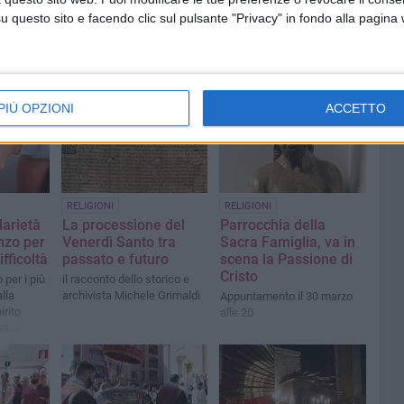
questo sito e facendo clic sul pulsante "Privacy" in fondo alla pagina
PIÙ OPZIONI
ACCETTO
RELIGIONI
RELIGIONI
darietà
La processione del
Parrocchia della
anzo per
Venerdì Santo tra
Sacra Famiglia, va in
fficoltà
passato e futuro
scena la Passione di
Cristo
per i più
il racconto dello storico e
lla
archivista Michele Grimaldi
Appuntamento il 30 marzo
irito
alle 20
as