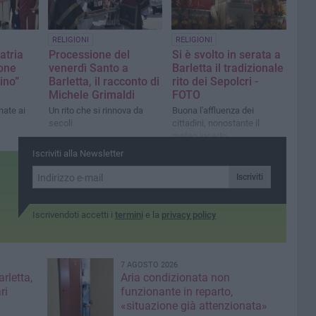
RELIGIONI
RELIGIONI
atria
Processione del
Si è svolto in serata a
ione
venerdì Santo a
Barletta il tradizionale
dino”
Barletta, il racconto di
rito dei Sepolcri -
Michele Grimaldi
FOTO
nate ai
Un rito che si rinnova da
Buona l'affluenza dei
secoli
cittadini, nonostante il
meteo incerto
Iscriviti alla Newsletter
Iscriviti
Iscrivendoti accetti i
termini
e la
privacy policy
7 AGOSTO 2026
rletta,
Aria condizionata non
ri
funzionante in reparto,
«situazione già attenzionata»