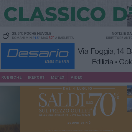
PI
28.5
°C
POCHE NUVOLE
NOTIZIE D
32°
DOMANI MIN
24.5°
MAX
A
BARLETTA
DIRETTORE
ANTO
se
RUBRICHE
IREPORT
METEO
VIDEO