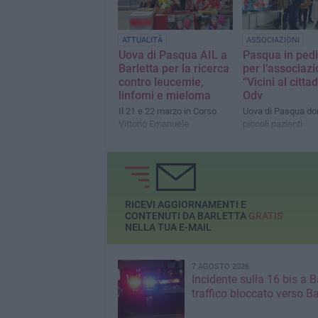
ATTUALITÀ
ASSOCIAZIONI
Uova di Pasqua AIL a
Pasqua in pedi
Barletta per la ricerca
per l’associaz
contro leucemie,
“Vicini al citta
linfomi e mieloma
Odv
Il 21 e 22 marzo in Corso
Uova di Pasqua do
Vittorio Emanuele
piccoli pazienti
RICEVI AGGIORNAMENTI E
CONTENUTI DA BARLETTA
GRATIS
NELLA TUA E-MAIL
7 AGOSTO 2026
Incidente sulla 16 bis a Ba
traffico bloccato verso Ba