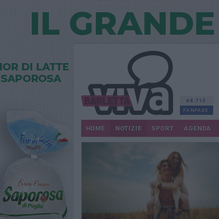
68.713
FANPAGE
HOME
NOTIZIE
SPORT
AGENDA