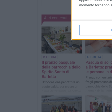
momento tornando su 
Altri contenuti a tema
RELIGIONI
ATTUALITÀ
Il pranzo pasquale
Pasqua di soli
della parrocchia dello
a Barletta: pr
Spirito Santo di
le persone in di
Barletta
Pranzo comunitario 
fragili promosso da
Un'occasione per offrire un
parrocchia dello Sp
pasto caldo, per creare un
Santo e dalla Carit
clima di fraternità, ascolto e
parrocchiale
dignità