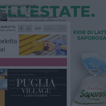
Ù LETTI QUESTA SETTIMANA
MERCOLEDÌ 5 AGOSTO
Barletta piange Gioacchino Dagnello:
64enne barlettano investito all'alba a Trani
A
BARLETTA
GIOVEDÌ 6 AGOSTO
APP
Il ricordo di "Cecco", il benzinaio col
NIO QUINTO
sorriso: «Contava i giorni che lo
paravano dalla pensione»
MERCOLEDÌ 5 AGOSTO
Jova Summer Party, giovedì mattina
sopralluogo nell'area dell'evento
DOMENICA 2 AGOSTO
Beni confiscati alla mafia. Nasce il servizio
di Co-housing
VENERDÌ 31 LUGLIO
Inaugurato il nuovo parcheggio nella
stazione di Barletta
MARTEDÌ 4 AGOSTO
Auto di persona con disabilità vandalizzata,
il sindaco Cannito condanna il gesto