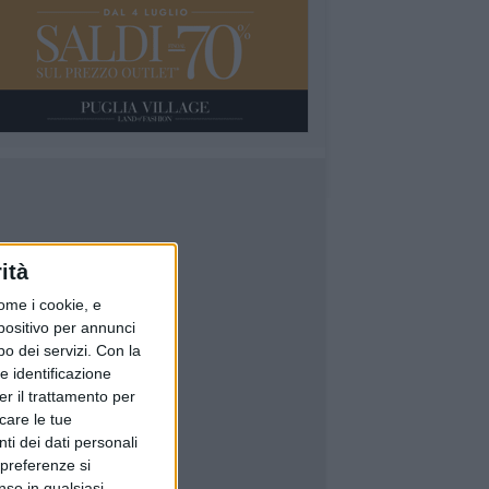
ità
ome i cookie, e
spositivo per annunci
o dei servizi.
Con la
e identificazione
er il trattamento per
icare le tue
ti dei dati personali
 preferenze si
nso in qualsiasi