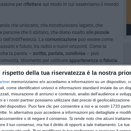
casione per
riflettere
sul modo in cui osserviamo il mondo
role che uniscano, che ricostruiscano legami, che
le persone che li abitano, che diano risalto alle
piccole
o dell'indifferenza. La
comunicazione
può essere come
passato e futuro, tra radici e nuovi orizzonti. Come la
nche la parola –
scritta, parlata, condivisa
– può
 comunità, strumento per coltivare
appartenenza e fiducia
.
l rispetto della tua riservatezza è la nostra prior
avera, porgiamo ai lettori dei 19 siti del
Viva Network
i
la redazione e dalla squadra di
InnovaNews
. Buona
artner
memorizziamo e/o accediamo a informazioni su un dispositivo, c
ali, come identificatori univoci e informazioni standard inviate da un di
zzati, misurazione di annunci e contenuti, analisi dell'audience e svilupp
i e i nostri partner possiamo utilizzare dati precisi di geolocalizzazione 
del dispositivo. Puoi fare clic per consentire a noi e ai nostri 1733 partn
critte. In alternativa puoi accedere a informazioni più dettagliate e modif
acconsentire o di negare il consenso.
Si rende noto che alcuni trattamen
e il tuo consenso, ma hai il diritto di opporti a tale trattamento. Le tue
 questo sito web. Puoi modificare le tue preferenze o revocare il conse