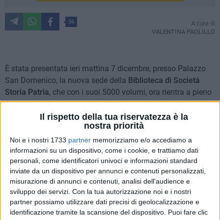
36
A cura di
VALENTINA PAOLILLO
È stata presentata ieri mattina 7 dicembre, presso Palazzo
San Domenico, la nuova sede della
Biblioteca di Società
Storia Patria
, che con i suoi 5000 volumi, ora rientra a pieno
titolo nel catalogo delle Biblioteche Nazionali. Una manovra
della presente Amministrazione Comunale che rinfoltisce
Il rispetto della tua riservatezza è la
nostra priorità
ulteriormente gli spazi dedicati alla lettura e alla
consultazione dei libri dei cittadini barlettani.
Noi e i nostri 1733
partner
memorizziamo e/o accediamo a
informazioni su un dispositivo, come i cookie, e trattiamo dati
personali, come identificatori univoci e informazioni standard
Presenti all'evento
Mariano Stellatelli
, Presidente di Società
inviate da un dispositivo per annunci e contenuti personalizzati,
Storia Patria per la Puglia- Sezione "Salvatore Santeramo" di
misurazione di annunci e contenuti, analisi dell'audience e
Barletta,
Francesco Ceci
, Presidente di Società Napoletana
sviluppo dei servizi.
Con la tua autorizzazione noi e i nostri
di Storia Patria, Cosimo
Cannito
, Sindaco di Barletta,
Renato
partner possiamo utilizzare dati precisi di geolocalizzazione e
Russo
socio di Società Storia Patria per la Puglia- Sezione
identificazione tramite la scansione del dispositivo. Puoi fare clic