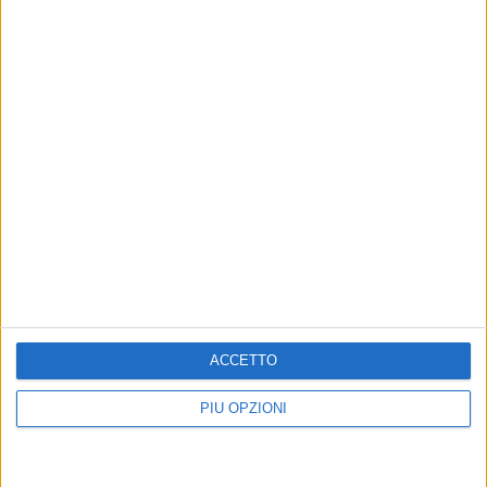
ACCETTO
Altri contenuti a tema
PIÙ OPZIONI