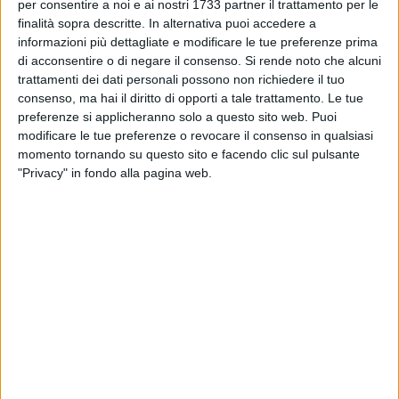
"Salvatore Santeramo di Barletta ed
Esther Larosa
,
per consentire a noi e ai nostri 1733 partner il trattamento per le
finalità sopra descritte. In alternativa puoi accedere a
bibliotecaria e responsabile della catalogazione dei volumi.
informazioni più dettagliate e modificare le tue preferenze prima
di acconsentire o di negare il consenso.
Si rende noto che alcuni
"Finalmente a casa! All'interno di questo palazzo storico,
trattamenti dei dati personali possono non richiedere il tuo
oggi Palazzo San Domenico, che abbiamo dovuto
consenso, ma hai il diritto di opporti a tale trattamento. Le tue
abbandonare più di 20 anni fa e che oggi è a pieno titolo la
preferenze si applicheranno solo a questo sito web. Puoi
nostra nuova sede" ha detto
Mariano Stellatelli
, Presidente
modificare le tue preferenze o revocare il consenso in qualsiasi
di Società Storia Patria per la Puglia- Sezione "Salvatore
momento tornando su questo sito e facendo clic sul pulsante
"Privacy" in fondo alla pagina web.
Santeramo di Barletta". "Non nascondo una certa
commozione per aver raggiunto questo obiettivo che
conseguiamo da svariati decenni. Il nostro compito è stato
sempre quello di diffondere la nostra storia locale alle nuove
generazioni collaborando con le scuole a livello didattico e
organizzando eventi di carattere storico ogni ultimo venerdì
del mese. Oggi però con la nostra nuova sede stiamo dando
l'opportunità di osservare la nostra collezione di volumi
storici finalmente disponibile per tutti i cittadini". Il
Presidente di SSP visibilmente commosso per aver
raggiunto questo obiettivo ha ringraziato l'Amministrazione