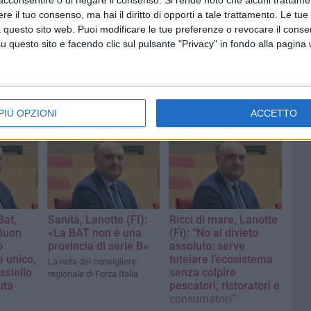
acconsentire o di negare il consenso.
Si rende noto che alcuni trattamen
e il tuo consenso, ma hai il diritto di opporti a tale trattamento. Le tue
 questo sito web. Puoi modificare le tue preferenze o revocare il conse
questo sito e facendo clic sul pulsante "Privacy" in fondo alla pagina
PIÙ OPZIONI
ACCETTO
Bat,
Sanità, Lanotte (FI):
Ricci di mare, Lanotte
«Buon
«La BAT non è una
(Fi): “No al divieto
o
provincia di serie B»
assoluto: serve
 unico,
tutelare l’ecosistema
La nota del consigliere
ssiello
senza colpire
regionale di Forza Italia
uta
pescatori, ristoratori e
consumatori”