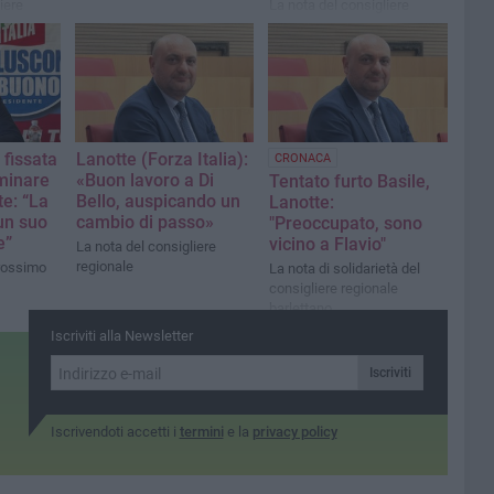
iere
La nota del consigliere
talia
regionale
 fissata
Lanotte (Forza Italia):
CRONACA
iminare
«Buon lavoro a Di
Tentato furto Basile,
te: “La
Bello, auspicando un
Lanotte:
un suo
cambio di passo»
"Preoccupato, sono
e”
vicino a Flavio"
La nota del consigliere
regionale
rossimo
La nota di solidarietà del
consigliere regionale
barlettano
Iscriviti alla Newsletter
Iscriviti
Iscrivendoti accetti i
termini
e la
privacy policy