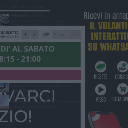
Ù LETTI QUESTA SETTIMANA
MERCOLEDÌ 5 AGOSTO
Barletta piange Gioacchino Dagnello:
64enne barlettano investito all'alba a Trani
A
BARLETTA
GIOVEDÌ 6 AGOSTO
APP
Il ricordo di "Cecco", il benzinaio col
NIO QUINTO
sorriso: «Contava i giorni che lo
paravano dalla pensione»
MERCOLEDÌ 5 AGOSTO
Jova Summer Party, giovedì mattina
sopralluogo nell'area dell'evento
DOMENICA 2 AGOSTO
Beni confiscati alla mafia. Nasce il servizio
di Co-housing
VENERDÌ 31 LUGLIO
Inaugurato il nuovo parcheggio nella
stazione di Barletta
MARTEDÌ 4 AGOSTO
Auto di persona con disabilità vandalizzata,
il sindaco Cannito condanna il gesto