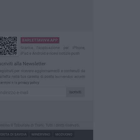
BARLETTAVIVA APP
Scarica l'applicazione per iPhone,
iPad e Android e ricevi notizie push
scriviti alla Newsletter
egistrati per ricevere aggiornamenti e contenuti da
arletta nella tua casella di posta
Iscrivendoti accetti
termini
e la
privacy policy
Iscriviti
 il Tribunale di Trani. Tutti i diritti riservati.
RITA DI SAVOIA
MINERVINO
MODUGNO