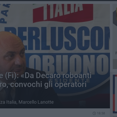
te (Fi): «Da Decaro roboanti
o, convochi gli operatori
za Italia, Marcello Lanotte
18.58