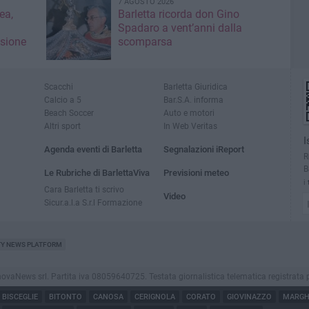
7 AGOSTO 2026
ea,
Barletta ricorda don Gino
Spadaro a vent’anni dalla
isione
scomparsa
Scacchi
Barletta Giuridica
Calcio a 5
Bar.S.A. informa
Beach Soccer
Auto e motori
Altri sport
In Web Veritas
I
Agenda eventi di Barletta
Segnalazioni iReport
R
B
Le Rubriche di BarlettaViva
Previsioni meteo
i
Cara Barletta ti scrivo
Video
Sicur.a.l.a S.r.l Formazione
TY NEWS PLATFORM
aNews srl. Partita iva 08059640725. Testata giornalistica telematica registrata presso
BISCEGLIE
BITONTO
CANOSA
CERIGNOLA
CORATO
GIOVINAZZO
MARGHE