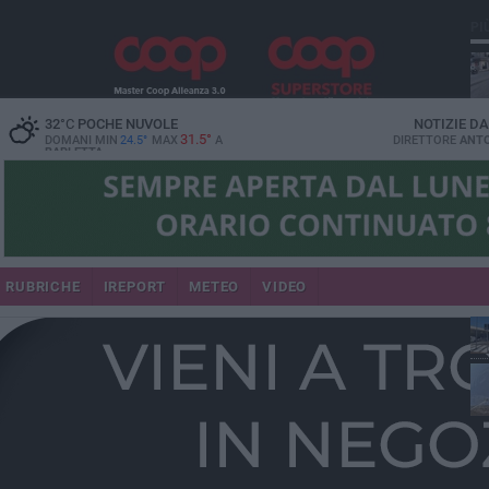
PI
32
°C
POCHE NUVOLE
NOTIZIE D
31.5°
DOMANI MIN
24.5°
MAX
A
DIRETTORE
ANTO
BARLETTA
se
RUBRICHE
IREPORT
METEO
VIDEO