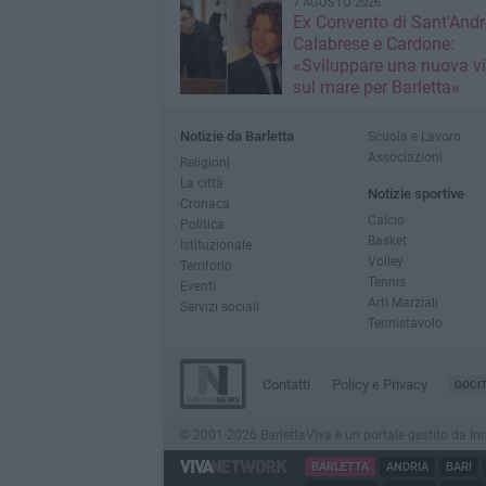
7 AGOSTO 2026
Ex Convento di Sant'Andr
Calabrese e Cardone:
«Sviluppare una nuova v
sul mare per Barletta»
Notizie da Barletta
Scuola e Lavoro
Associazioni
Religioni
La città
Notizie sportive
Cronaca
Calcio
Politica
Basket
Istituzionale
Volley
Territorio
Tennis
Eventi
Arti Marziali
Servizi sociali
Tennistavolo
Contatti
Policy e Privacy
GOCI
© 2001-2026 BarlettaViva è un portale gestito da Innov
BARLETTA
ANDRIA
BARI