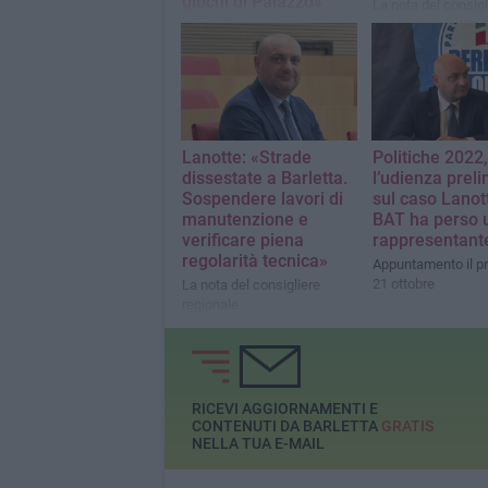
giochi di Palazzo»
La nota del consigl
regionale di Forza I
La nota del presidente del
consiglio comunale e
consigliere regionale di
Forza Italia
Lanotte: «Strade
Politiche 2022,
dissestate a Barletta.
l’udienza prel
Sospendere lavori di
sul caso Lanot
manutenzione e
BAT ha perso 
verificare piena
rappresentant
regolarità tecnica»
Appuntamento il p
21 ottobre
La nota del consigliere
regionale
RICEVI AGGIORNAMENTI E
CONTENUTI DA BARLETTA
GRATIS
NELLA TUA E-MAIL