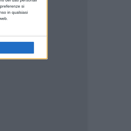
ti dei dati personali
 preferenze si
nso in qualsiasi
 web.