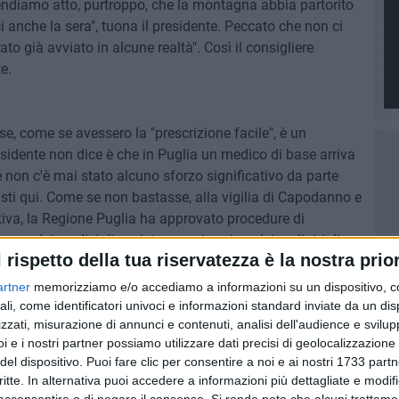
prendiamo atto, purtroppo, che la montagna abbia partorito
i anche la sera", tuona il presidente. Peccato che non ci
ato già avviato in alcune realtà". Così il consigliere
e.
se, come se avessero la "prescrizione facile", è un
presidente non dice è che in Puglia un medico di base arriva
 non c'è mai stato alcuno sforzo significativo da parte
isti qui. Come se non bastasse, alla vigilia di Capodanno e
tiva, la Regione Puglia ha approvato procedure di
danno dei medici di assistenza primaria e dei pediatri di
l rispetto della tua riservatezza è la nostra prior
scono ben sette sigle di associazioni di categoria, in
nto. Sono solo alcune delle questioni irrisolte e non
artner
memorizziamo e/o accediamo a informazioni su un dispositivo, c
to del presidente e mi auguro che questa corsa
ali, come identificatori univoci e informazioni standard inviate da un di
nfronto con gli operatori sanitari e condividere con loro
zzati, misurazione di annunci e contenuti, analisi dell'audience e svilupp
i e i nostri partner possiamo utilizzare dati precisi di geolocalizzazione 
sul problema".
del dispositivo. Puoi fare clic per consentire a noi e ai nostri 1733 partn
critte. In alternativa puoi accedere a informazioni più dettagliate e modif