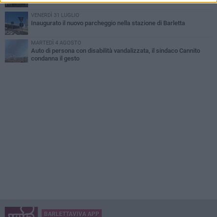
VENERDÌ 31 LUGLIO
Inaugurato il nuovo parcheggio nella stazione di Barletta
MARTEDÌ 4 AGOSTO
Auto di persona con disabilità vandalizzata, il sindaco Cannito
condanna il gesto
BARLETTAVIVA APP