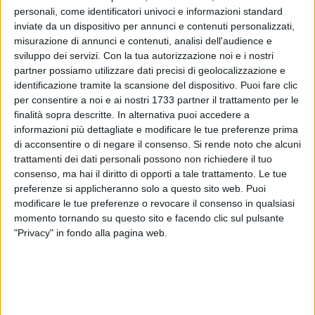
personali, come identificatori univoci e informazioni standard
inviate da un dispositivo per annunci e contenuti personalizzati,
158
misurazione di annunci e contenuti, analisi dell'audience e
sviluppo dei servizi.
Con la tua autorizzazione noi e i nostri
partner possiamo utilizzare dati precisi di geolocalizzazione e
identificazione tramite la scansione del dispositivo. Puoi fare clic
Mariachiara Sfregola prova a vincere il titolo di Miss Mondo
per consentire a noi e ai nostri 1733 partner il trattamento per le
Italia con il numero 54. La giovane barlettana ha
finalità sopra descritte. In alternativa puoi accedere a
conquistato la fascia di semifinalista di Miss Mondo Italia
informazioni più dettagliate e modificare le tue preferenze prima
accedendo alla fase finale del concorso che si terrà a
di acconsentire o di negare il consenso.
Si rende noto che alcuni
Gallipoli a partire dal 3 giugno 2025.
trattamenti dei dati personali possono non richiedere il tuo
Mariachiara ha superato le selezioni regionali e si è
consenso, ma hai il diritto di opporti a tale trattamento. Le tue
guadagnata un posto tra le finaliste; già in passato a
preferenze si applicheranno solo a questo sito web. Puoi
modificare le tue preferenze o revocare il consenso in qualsiasi
partecipato al concorso vincendo il titolo di Miss Italia
momento tornando su questo sito e facendo clic sul pulsante
Barletta, distinguendosi, oltre che per la sua bellezza, anche
"Privacy" in fondo alla pagina web.
per il suo entusiasmo.
Per sostenerla bisogna votarle il numero 54 al link
missworlditaly.choicely.com