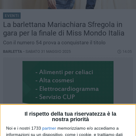
EVENTI
La barlettana Mariachiara Sfregola in
gara per la finale di Miss Mondo Italia
Con il numero 54 prova a conquistare il titolo
BARLETTA -
SABATO 31 MAGGIO 2025
14.05
Il rispetto della tua riservatezza è la
nostra priorità
Noi e i nostri 1733
partner
memorizziamo e/o accediamo a
informazioni su un dispositivo, come i cookie, e trattiamo dati