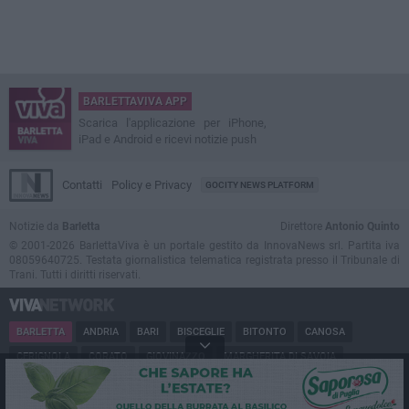
BARLETTAVIVA APP
Scarica l'applicazione per iPhone,
iPad e Android e ricevi notizie push
Contatti
Policy e Privacy
GOCITY NEWS PLATFORM
Notizie da
Barletta
Direttore
Antonio Quinto
© 2001-2026 BarlettaViva è un portale gestito da InnovaNews srl. Partita iva
08059640725. Testata giornalistica telematica registrata presso il Tribunale di
Trani. Tutti i diritti riservati.
BARLETTA
ANDRIA
BARI
BISCEGLIE
BITONTO
CANOSA
CERIGNOLA
CORATO
GIOVINAZZO
MARGHERITA DI SAVOIA
MINERVINO
MODUGNO
MOLFETTA
PUGLIA
RUVO
SAN FERDINANDO
SPINAZZOLA
TERLIZZI
TRANI
TRINITAPOLI