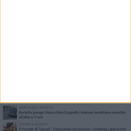
bloccato verso Bari
PIÙ LETTI QUESTA SETTIMANA
MERCOLEDÌ 5 AGOSTO
Barletta piange Gioacchino Dagnello: 64enne barlettano investito
all'alba a Trani
GIOVEDÌ 6 AGOSTO
Il ricordo di "Cecco", il benzinaio col sorriso: «Contava i giorni che