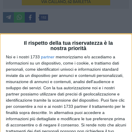
152
C'è anche Michele Ragno ne "I Leoni di Sicilia" saga familiare
Il rispetto della tua riservatezza è la
dei Florio adattata nella serie tv firmata da Paolo Genovese
nostra priorità
in onda su Rai 1 e RaiPlay da martedì 10 settembre. Questa
Noi e i nostri 1733
partner
memorizziamo e/o accediamo a
sera con il terzo episodio sarà di scena l'attore barlettano
informazioni su un dispositivo, come i cookie, e trattiamo dati
che interpreta Giovanni Portalupi fratello di Giulia (Miriam
personali, come identificatori univoci e informazioni standard
inviate da un dispositivo per annunci e contenuti personalizzati,
Leone) e socio d'affari del commerciante Vincenzo Florio
misurazione di annunci e contenuti, analisi dell'audience e
(Michele Riondino).
sviluppo dei servizi.
Con la tua autorizzazione noi e i nostri
partner possiamo utilizzare dati precisi di geolocalizzazione e
Michele Ragno rientra nel cast corale che vanta la presenza
identificazione tramite la scansione del dispositivo. Puoi fare clic
di straordinari e noti artisti. Oltre a Michele Riondino e
per consentire a noi e ai nostri 1733 partner il trattamento per le
Miriam Leone, ci sono Donatella Finocchiaro, Vinicio
finalità sopra descritte. In alternativa puoi accedere a
Marchioni, Edoardo Scarpetta, Paolo Briguglia, Emmanuele
informazioni più dettagliate e modificare le tue preferenze prima
di acconsentire o di negare il consenso.
Si rende noto che alcuni
Aita, Ester Pantano, Adele Cammarata, Antonio Gerardi. La
trattamenti dei dati personali possono non richiedere il tuo