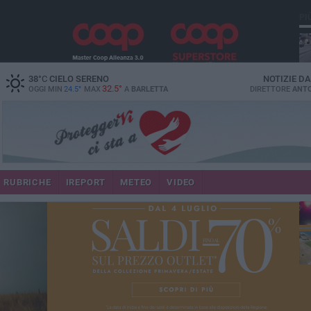
PI
38
°C
CIELO SERENO
NOTIZIE D
32.5°
OGGI MIN
24.5°
MAX
A
BARLETTA
DIRETTORE
ANTO
se
RUBRICHE
IREPORT
METEO
VIDEO