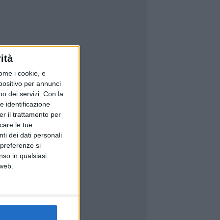
ità
ome i cookie, e
spositivo per annunci
o dei servizi.
Con la
e identificazione
er il trattamento per
icare le tue
ti dei dati personali
 preferenze si
nso in qualsiasi
 web.