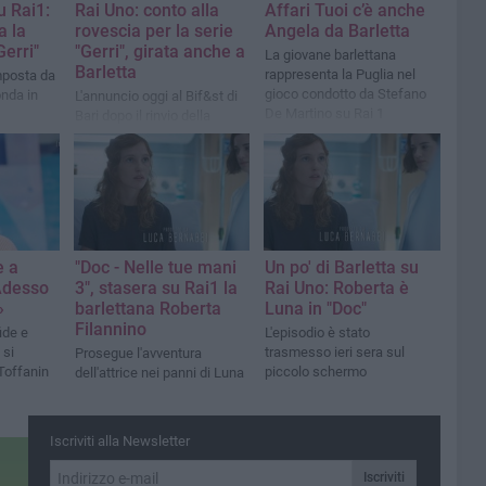
u Rai1:
Rai Uno: conto alla
Affari Tuoi c’è anche
a la
rovescia per la serie
Angela da Barletta
Gerri"
"Gerri", girata anche a
La giovane barlettana
Barletta
rappresenta la Puglia nel
mposta da
gioco condotto da Stefano
onda in
L'annuncio oggi al Bif&st di
De Martino su Rai 1
Bari dopo il rinvio della
messa in onda dello scorso
anno
e a
"Doc - Nelle tue mani
Un po' di Barletta su
Adesso
3", stasera su Rai1 la
Rai Uno: Roberta è
»
barlettana Roberta
Luna in "Doc"
Filannino
ide e
L'episodio è stato
 si
trasmesso ieri sera sul
Prosegue l'avventura
 Toffanin
piccolo schermo
dell'attrice nei panni di Luna
Iscriviti alla Newsletter
Iscriviti