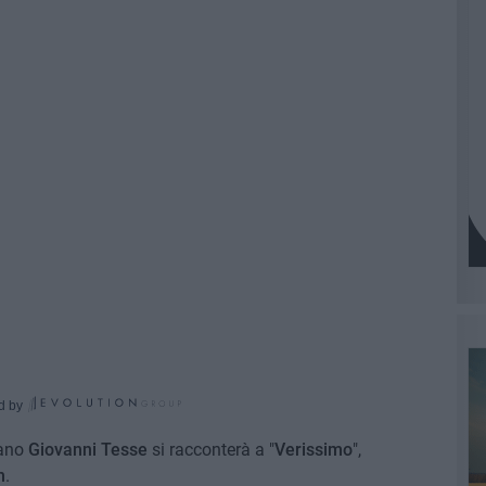
d by
ttano
Giovanni Tesse
si racconterà a "
Verissimo
",
n
.