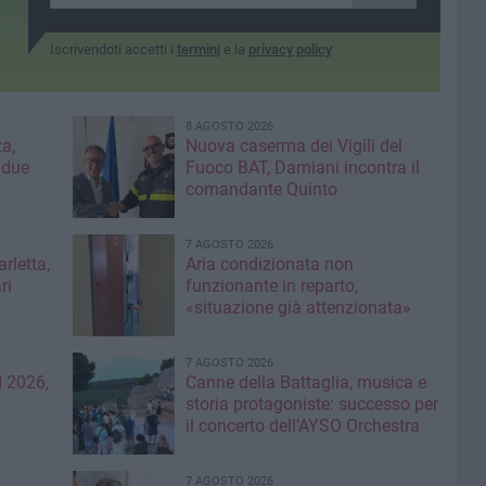
Iscrivendoti accetti i
termini
e la
privacy policy
8 AGOSTO 2026
a,
Nuova caserma dei Vigili del
 due
Fuoco BAT, Damiani incontra il
comandante Quinto
7 AGOSTO 2026
rletta,
Aria condizionata non
ri
funzionante in reparto,
«situazione già attenzionata»
7 AGOSTO 2026
 2026,
Canne della Battaglia, musica e
storia protagoniste: successo per
il concerto dell’AYSO Orchestra
7 AGOSTO 2026