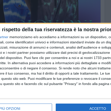
l rispetto della tua riservatezza è la nostra prior
artner
memorizziamo e/o accediamo a informazioni su un dispositivo, c
ali, come identificatori univoci e informazioni standard inviate da un di
zzati, misurazione di annunci e contenuti, analisi dell'audience e svilupp
i e i nostri partner possiamo utilizzare dati precisi di geolocalizzazione 
del dispositivo. Puoi fare clic per consentire a noi e ai nostri 1733 partn
critte. In alternativa puoi accedere a informazioni più dettagliate e modif
acconsentire o di negare il consenso.
Si rende noto che alcuni trattamen
e il tuo consenso, ma hai il diritto di opporti a tale trattamento. Le tue
 questo sito web. Puoi modificare le tue preferenze o revocare il conse
questo sito e facendo clic sul pulsante "Privacy" in fondo alla pagina
PIÙ OPZIONI
ACCETTO