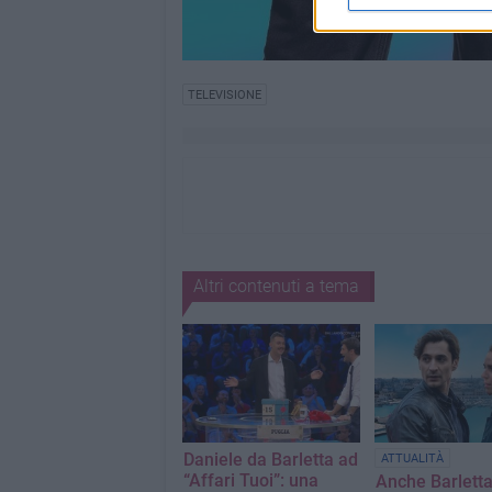
TELEVISIONE
Altri contenuti a tema
Daniele da Barletta ad
ATTUALITÀ
“Affari Tuoi”: una
Anche Barlett