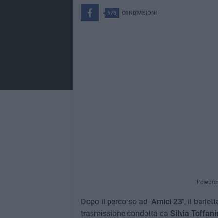
978
CONDIVISIONI
Powere
Dopo il percorso ad
"Amici 23
", il barle
trasmissione condotta da
Silvia Toffani