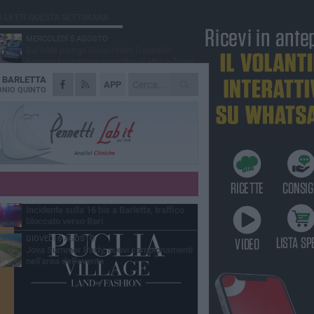
Ù LETTI QUESTA SETTIMANA
MERCOLEDÌ 5 AGOSTO
Barletta piange Gioacchino Dagnello:
64enne barlettano investito all'alba a Trani
A
BARLETTA
GIOVEDÌ 6 AGOSTO
APP
Il ricordo di "Cecco", il benzinaio col
NIO QUINTO
sorriso: «Contava i giorni che lo
paravano dalla pensione»
MERCOLEDÌ 5 AGOSTO
Jova Summer Party, giovedì mattina
sopralluogo nell'area dell'evento
DOMENICA 2 AGOSTO
Beni confiscati alla mafia. Nasce il servizio
di Co-housing
VENERDÌ 7 AGOSTO
Incidente sulla 16 bis a Barletta, traffico
bloccato verso Bari
GIOVEDÌ 6 AGOSTO
Jova Summer Party, nuovi campionamenti
nell'area dell'evento