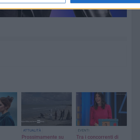
ATTUALITÀ
EVENTI
a
Prossimamente su
Tra i concorrenti di