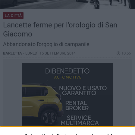
LA CITTÀ
Lancette ferme per l'orologio di San
Giacomo
Abbandonato l'orgoglio di campanile
BARLETTA -
LUNEDÌ 15 SETTEMBRE 2014
10.56