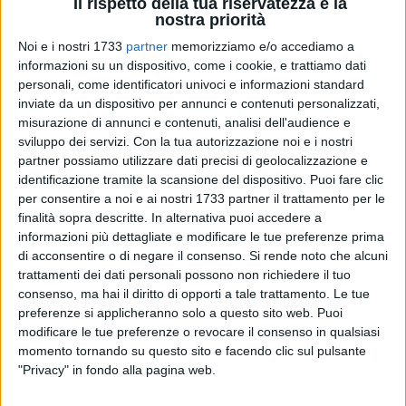
Il rispetto della tua riservatezza è la
nostra priorità
Noi e i nostri 1733
partner
memorizziamo e/o accediamo a
informazioni su un dispositivo, come i cookie, e trattiamo dati
personali, come identificatori univoci e informazioni standard
inviate da un dispositivo per annunci e contenuti personalizzati,
Era una costruzione di riferimento per tutti i barlettani in
misurazione di annunci e contenuti, analisi dell'audience e
quanto gli orologi da polso erano un lusso che pochi
sviluppo dei servizi.
Con la tua autorizzazione noi e i nostri
partner possiamo utilizzare dati precisi di geolocalizzazione e
potevano permettersi, era punto di incontro per gli abitanti
identificazione tramite la scansione del dispositivo. Puoi fare clic
del quartiere, era lo spazio ideale per i giovani che
per consentire a noi e ai nostri 1733 partner il trattamento per le
passavano il loro tempo libero giocando a calcio sulla
finalità sopra descritte. In alternativa puoi accedere a
piccola piazzetta. Era questa l'immagine dell'orologio di San
informazioni più dettagliate e modificare le tue preferenze prima
Giacomo impressa nelle vecchie fotografie ingiallite.
di acconsentire o di negare il consenso.
Si rende noto che alcuni
trattamenti dei dati personali possono non richiedere il tuo
Ed ora, qual è l'impressione della torre, risalente al 1895?
consenso, ma hai il diritto di opporti a tale trattamento. Le tue
preferenze si applicheranno solo a questo sito web. Puoi
Pare che sia sempre più trascurata da una città che sta
modificare le tue preferenze o revocare il consenso in qualsiasi
dimenticando il valore dell'antica bellezza e del suo
momento tornando su questo sito e facendo clic sul pulsante
stupendo passato. Di questo immotivato cambiamento ne
"Privacy" in fondo alla pagina web.
risente chi è strettamente legato allo storico quartiere
e chi
sente la nostalgia di quel dolce suono delle campane che