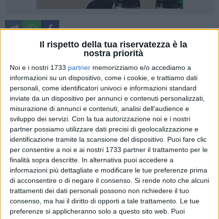
Il rispetto della tua riservatezza è la
nostra priorità
Non solo spettacoli dal vivo a prezzi accessibili per rendere
Noi e i nostri 1733
partner
memorizziamo e/o accediamo a
informazioni su un dispositivo, come i cookie, e trattiamo dati
la cultura fruibile a tutti ma anche un forte impegno verso il
personali, come identificatori univoci e informazioni standard
territorio e la partecipazione attiva della comunità. Il festival
inviate da un dispositivo per annunci e contenuti personalizzati,
Azioni in Danza, sostenuto dal Comune di Barletta e Puglia
misurazione di annunci e contenuti, analisi dell'audience e
Culture, in programma dal 7 al 17 maggio, amplia infatti la
sviluppo dei servizi.
Con la tua autorizzazione noi e i nostri
sua proposta con due iniziative gratuite pensate per
partner possiamo utilizzare dati precisi di geolocalizzazione e
coinvolgere direttamente cittadini e giovani artisti.
identificazione tramite la scansione del dispositivo. Puoi fare clic
per consentire a noi e ai nostri 1733 partner il trattamento per le
finalità sopra descritte. In alternativa puoi accedere a
Tra queste, si inserisce il progetto RICONNESSIONI,
informazioni più dettagliate e modificare le tue preferenze prima
promosso dal Collettivo Krass con il sostegno del MiC e di
di acconsentire o di negare il consenso.
Si rende noto che alcuni
SIAE nell'ambito del programma "Per chi crea". Al centro
trattamenti dei dati personali possono non richiedere il tuo
dell'iniziativa, una residenza artistica dedicata a giovani
consenso, ma hai il diritto di opporti a tale trattamento. Le tue
under 35, originari di Barletta o delle aree limitrofe (provincia
preferenze si applicheranno solo a questo sito web. Puoi