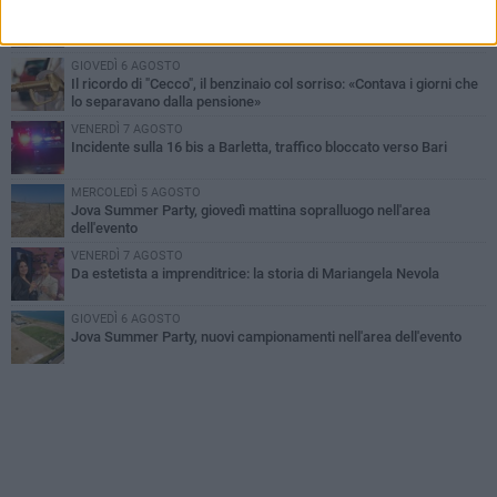
MERCOLEDÌ 5 AGOSTO
Barletta piange Gioacchino Dagnello: 64enne barlettano investito
all'alba a Trani
GIOVEDÌ 6 AGOSTO
Il ricordo di "Cecco", il benzinaio col sorriso: «Contava i giorni che
lo separavano dalla pensione»
VENERDÌ 7 AGOSTO
Incidente sulla 16 bis a Barletta, traffico bloccato verso Bari
MERCOLEDÌ 5 AGOSTO
Jova Summer Party, giovedì mattina sopralluogo nell'area
dell'evento
VENERDÌ 7 AGOSTO
Da estetista a imprenditrice: la storia di Mariangela Nevola
GIOVEDÌ 6 AGOSTO
Jova Summer Party, nuovi campionamenti nell'area dell'evento