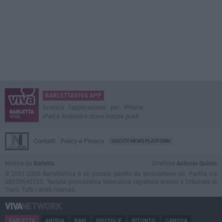
BARLETTAVIVA APP
Scarica l'applicazione per iPhone,
iPad e Android e ricevi notizie push
Contatti
Policy e Privacy
GOCITY NEWS PLATFORM
Notizie da
Barletta
Direttore
Antonio Quinto
© 2001-2026 BarlettaViva è un portale gestito da InnovaNews srl. Partita iva
08059640725. Testata giornalistica telematica registrata presso il Tribunale di
Trani. Tutti i diritti riservati.
BARLETTA
ANDRIA
BARI
BISCEGLIE
BITONTO
CANOSA