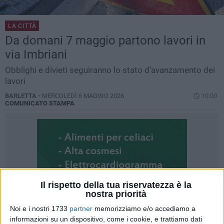
LA CITTÀ
Da domani 7 maggio partono lavori in
via Imbriani
Obblighi e divieti seguiranno lo stato d’avanzamento dei
lavori
BARLETTA -
MERCOLEDÌ 6 MAGGIO 2026
10.00
COMUNICATO STAMPA
Il rispetto della tua riservatezza è la
nostra priorità
Noi e i nostri 1733
partner
memorizziamo e/o accediamo a
informazioni su un dispositivo, come i cookie, e trattiamo dati