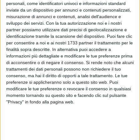
personali, come identificatori univoci e informazioni standard
inviate da un dispositivo per annunci e contenuti personalizzati,
misurazione di annunci e contenuti, analisi dell'audience e
sviluppo dei servizi.
Con la tua autorizzazione noi e i nostri
partner possiamo utilizzare dati precisi di geolocalizzazione e
identificazione tramite la scansione del dispositivo. Puoi fare clic
per consentire a noi e ai nostri 1733 partner il trattamento per le
finalità sopra descritte. In alternativa puoi accedere a
Per lavori di ripristino della rete fonia/dati di Fibercop S.p.A.
informazioni più dettagliate e modificare le tue preferenze prima
in via Imbriani (dal civico 50 al 70), con ordinanza
di acconsentire o di negare il consenso.
Si rende noto che alcuni
dirigenziale dell'Ufficio Traffico è stato disposto, dal 7 al 9
trattamenti dei dati personali possono non richiedere il tuo
maggio 2026 o comunque sino a cessate esigenze, il divieto
consenso, ma hai il diritto di opporti a tale trattamento. Le tue
di sosta con rimozione per tutti i veicoli dalle ore 8 alle 16
preferenze si applicheranno solo a questo sito web. Puoi
per ogni giorno lavorativo.
modificare le tue preferenze o revocare il consenso in qualsiasi
momento tornando su questo sito e facendo clic sul pulsante
"Privacy" in fondo alla pagina web.
La ditta esecutrice gestirà le misure necessarie alla
salvaguardia della pubblica e privata incolumità. Obblighi e
divieti seguiranno lo stato d'avanzamento dei lavori.