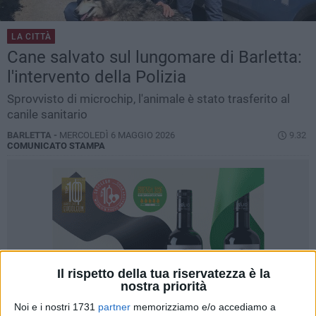
LA CITTÀ
Cane salvato sul lungomare di Barletta:
l'intervento della Polizia
Sprovvisto di microchip, l'animale è stato trasferito al
canile sanitario
BARLETTA -
MERCOLEDÌ 6 MAGGIO 2026
9.32
COMUNICATO STAMPA
Il rispetto della tua riservatezza è la
nostra priorità
Noi e i nostri 1731
partner
memorizziamo e/o accediamo a