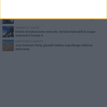
GIOVEDÌ 30 LUGLIO
Rapina all'Ipercoop di Barletta: nel mirino la gioielleria, banditi in
fuga
DOMENICA 2 AGOSTO
Beni confiscati alla mafia. Nasce il servizio di Co-housing
VENERDÌ 31 LUGLIO
Divieto di balneazione revocato, tornano balneabili le acque
antistanti il Canale H
MERCOLEDÌ 5 AGOSTO
Jova Summer Party, giovedì mattina sopralluogo nell'area
dell'evento