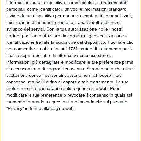
informazioni su un dispositivo, come i cookie, e trattiamo dati
personali, come identificatori univoci e informazioni standard
inviate da un dispositivo per annunci e contenuti personalizzati,
misurazione di annunci e contenuti, analisi dell'audience e
sviluppo dei servizi.
Con la tua autorizzazione noi e i nostri
partner possiamo utilizzare dati precisi di geolocalizzazione e
identificazione tramite la scansione del dispositivo. Puoi fare clic
per consentire a noi e ai nostri 1731 partner il trattamento per le
Durante una mattina festiva sul lungomare di Barletta, tra
finalità sopra descritte. In alternativa puoi accedere a
persone e famiglie, è stata segnalata la presenza di un cane
informazioni più dettagliate e modificare le tue preferenze prima
in stato di agitazione mentre correva sulla carreggiata,
di acconsentire o di negare il consenso.
Si rende noto che alcuni
mettendo a rischio la sicurezza pubblica e l'animale stesso.
trattamenti dei dati personali possono non richiedere il tuo
A seguito della segnalazione di un cittadino, è intervenuto il
consenso, ma hai il diritto di opporti a tale trattamento. Le tue
personale della Volante del commissariato di Barletta.
preferenze si applicheranno solo a questo sito web. Puoi
modificare le tue preferenze o revocare il consenso in qualsiasi
momento tornando su questo sito e facendo clic sul pulsante
Gli agenti hanno proceduto con calma, pazienza e grande
"Privacy" in fondo alla pagina web.
attenzione riuscendo ad avvicinarsi all'animale e a metterlo
in sicurezza sulla spiaggia, anche grazie al supporto di un
passante che ha fornito un guinzaglio. Dagli accertamenti
effettuati è emersa l'assenza di microchip identificativo. Il