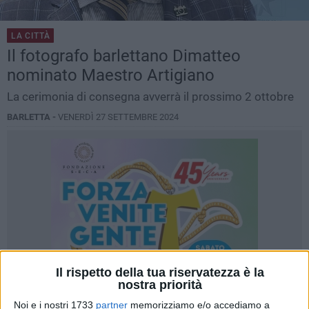
LA CITTÀ
Il fotografo barlettano Dimatteo
nominato Maestro Artigiano
La cerimonia di consegna avverrà il prossimo 2 ottobre
BARLETTA -
VENERDÌ 27 SETTEMBRE 2024
Il rispetto della tua riservatezza è la
nostra priorità
Noi e i nostri 1733
partner
memorizziamo e/o accediamo a