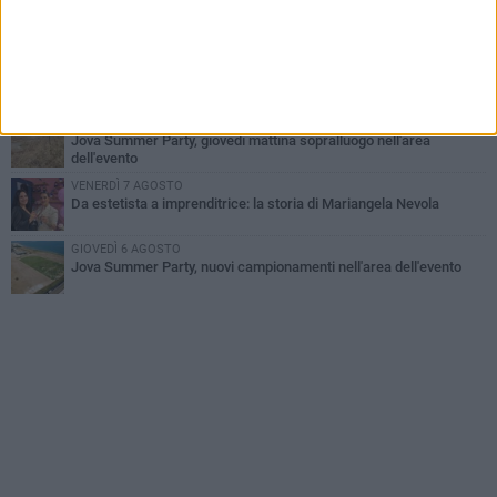
Il ricordo di "Cecco", il benzinaio col sorriso: «Contava i giorni che
lo separavano dalla pensione»
VENERDÌ 7 AGOSTO
Incidente sulla 16 bis a Barletta, traffico bloccato verso Bari
MERCOLEDÌ 5 AGOSTO
Jova Summer Party, giovedì mattina sopralluogo nell'area
dell'evento
VENERDÌ 7 AGOSTO
Da estetista a imprenditrice: la storia di Mariangela Nevola
GIOVEDÌ 6 AGOSTO
Jova Summer Party, nuovi campionamenti nell'area dell'evento