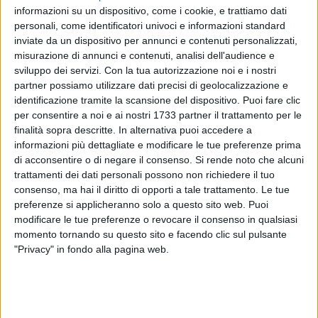
informazioni su un dispositivo, come i cookie, e trattiamo dati
personali, come identificatori univoci e informazioni standard
115
A cura di
inviate da un dispositivo per annunci e contenuti personalizzati,
LA REDAZIONE
misurazione di annunci e contenuti, analisi dell'audience e
sviluppo dei servizi.
Con la tua autorizzazione noi e i nostri
partner possiamo utilizzare dati precisi di geolocalizzazione e
Sono sette i nuovi
maestri artigiani
entrati ufficialmente
identificazione tramite la scansione del dispositivo. Puoi fare clic
nell'albo della Regione Puglia: i titoli sono stati conferiti lo
per consentire a noi e ai nostri 1733 partner il trattamento per le
finalità sopra descritte. In alternativa puoi accedere a
scorso 17 luglio ma la cerimonia di consegna del titolo agli
informazioni più dettagliate e modificare le tue preferenze prima
insigniti è fissata per il prossimo
2 ottobre
, con un evento in
di acconsentire o di negare il consenso.
Si rende noto che alcuni
Fiera del Levante a Bari.
trattamenti dei dati personali possono non richiedere il tuo
consenso, ma hai il diritto di opporti a tale trattamento. Le tue
Tra di loro, nella categoria Fotografia, c'è anche il barlettano
preferenze si applicheranno solo a questo sito web. Puoi
Mario Ruggiero Dimatteo
, oggi professore di fotografia.
modificare le tue preferenze o revocare il consenso in qualsiasi
momento tornando su questo sito e facendo clic sul pulsante
"Privacy" in fondo alla pagina web.
Il titolo, istituito con la Legge regionale del 19 giugno 2018,
intende promuovere i progetti di valorizzazione e recupero
del mestiere dell'artigiano artistico, tradizionale e
dell'abbigliamento su misura. L'obiettivo è quello di