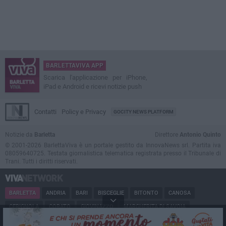
BARLETTAVIVA APP
Scarica l'applicazione per iPhone,
iPad e Android e ricevi notizie push
Contatti
Policy e Privacy
GOCITY NEWS PLATFORM
Notizie da
Barletta
Direttore
Antonio Quinto
© 2001-2026 BarlettaViva è un portale gestito da InnovaNews srl. Partita iva
08059640725. Testata giornalistica telematica registrata presso il Tribunale di
Trani. Tutti i diritti riservati.
BARLETTA
ANDRIA
BARI
BISCEGLIE
BITONTO
CANOSA
CERIGNOLA
CORATO
GIOVINAZZO
MARGHERITA DI SAVOIA
MINERVINO
MODUGNO
MOLFETTA
PUGLIA
RUVO