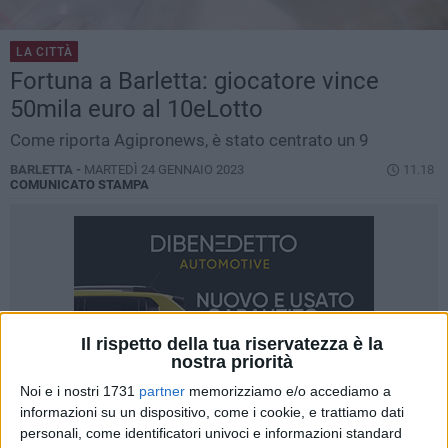
LA CITTÀ
Fortuna a Barletta: giocatore vince
50mila euro al 10eLotto
Come riporta Agipronews, è stato centrato un 9
BARLETTA -
MARTEDÌ 24 GENNAIO 2023
11.18
COMUNICATO STAMPA
Il rispetto della tua riservatezza è la
nostra priorità
Noi e i nostri 1731
partner
memorizziamo e/o accediamo a
informazioni su un dispositivo, come i cookie, e trattiamo dati
personali, come identificatori univoci e informazioni standard