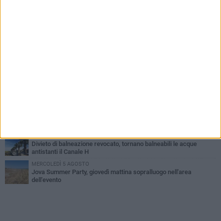
PIÙ LETTI QUESTA SETTIMANA
VENERDÌ 31 LUGLIO
Inaugurato il nuovo parcheggio nella stazione di Barletta
MERCOLEDÌ 5 AGOSTO
Barletta piange Gioacchino Dagnello: 64enne barlettano investito
all'alba a Trani
GIOVEDÌ 30 LUGLIO
Rapina all'Ipercoop di Barletta: nel mirino la gioielleria, banditi in
fuga
DOMENICA 2 AGOSTO
Beni confiscati alla mafia. Nasce il servizio di Co-housing
VENERDÌ 31 LUGLIO
Divieto di balneazione revocato, tornano balneabili le acque
antistanti il Canale H
MERCOLEDÌ 5 AGOSTO
Jova Summer Party, giovedì mattina sopralluogo nell'area
dell'evento