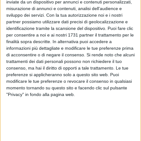
inviate da un dispositivo per annunci e contenuti personalizzati,
misurazione di annunci e contenuti, analisi dell'audience e
sviluppo dei servizi.
Con la tua autorizzazione noi e i nostri
51
partner possiamo utilizzare dati precisi di geolocalizzazione e
identificazione tramite la scansione del dispositivo. Puoi fare clic
per consentire a noi e ai nostri 1731 partner il trattamento per le
finalità sopra descritte. In alternativa puoi accedere a
Festa al 1
0eLotto
in
Puglia
: come riporta
Agipronews
, a
informazioni più dettagliate e modificare le tue preferenze prima
Barletta
è stato centrato un
9
da
50mila euro
. L'ultimo
di acconsentire o di negare il consenso.
Si rende noto che alcuni
concorso del 10eLotto ha distribuito premi per 26,7 milioni di
trattamenti dei dati personali possono non richiedere il tuo
euro in tutta Italia, per un totale di oltre
238 milioni
dall'inizio
consenso, ma hai il diritto di opporti a tale trattamento. Le tue
dell'anno.
preferenze si applicheranno solo a questo sito web. Puoi
modificare le tue preferenze o revocare il consenso in qualsiasi
momento tornando su questo sito e facendo clic sul pulsante
"Privacy" in fondo alla pagina web.