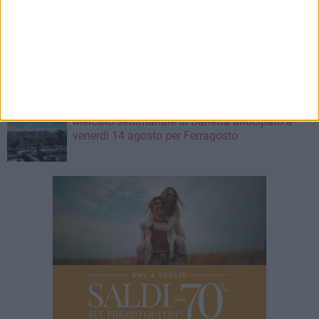
barlettano investito all'alba a Trani
5 AGOSTO 2026
L'arte urbana di Borgiac colpisce ancora... in
via Sant'Andrea
5 AGOSTO 2026
Mercato settimanale di Barletta anticipato a
venerdì 14 agosto per Ferragosto