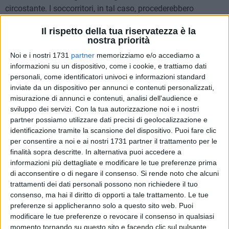
circostante. I soccorritori, in tal caso, procederebbero
all'evacuazione del viaggio turistico "Fiumara", per portare in
Il rispetto della tua riservatezza è la
salvataggio i residenti della zona. Seguirebbe l'interruzione
nostra priorità
della strada provinciale e del tratto ferroviario relativo alla
Noi e i nostri 1731
partner
memorizziamo e/o accediamo a
tratta Bologna-Lecce.
informazioni su un dispositivo, come i cookie, e trattiamo dati
personali, come identificatori univoci e informazioni standard
A Canne della Battaglia, all'ombra della collina e delle
inviate da un dispositivo per annunci e contenuti personalizzati,
storiche rovine, è stato collocato il polo logistico che
misurazione di annunci e contenuti, analisi dell'audience e
supervisiona l'intera operazione: posizione geografica non
sviluppo dei servizi.
Con la tua autorizzazione noi e i nostri
casuale, considerata la maggiore altitudine rispetto all'area
partner possiamo utilizzare dati precisi di geolocalizzazione e
di esondazione, e la collocazione perfettamente a metà
identificazione tramite la scansione del dispositivo. Puoi fare clic
per consentire a noi e ai nostri 1731 partner il trattamento per le
strada fra Barletta e Canosa di Puglia, per gli interventi
finalità sopra descritte. In alternativa puoi accedere a
immediati da entrambi i comuni.
informazioni più dettagliate e modificare le tue preferenze prima
di acconsentire o di negare il consenso.
Si rende noto che alcuni
Esprime grande soddisfazione il tenente Leone della
trattamenti dei dati personali possono non richiedere il tuo
Provincia di Bari: tutte le operazione sono state svolte con
consenso, ma hai il diritto di opporti a tale trattamento. Le tue
efficacia e prontezza di intervento, e utilissima è stata
preferenze si applicheranno solo a questo sito web. Puoi
l'esercitazione sia per gli operatori che per la logistica
modificare le tue preferenze o revocare il consenso in qualsiasi
momento tornando su questo sito e facendo clic sul pulsante