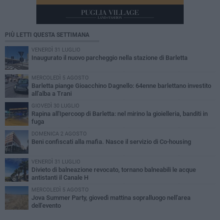
PIÙ LETTI QUESTA SETTIMANA
VENERDÌ 31 LUGLIO
Inaugurato il nuovo parcheggio nella stazione di Barletta
MERCOLEDÌ 5 AGOSTO
Barletta piange Gioacchino Dagnello: 64enne barlettano investito
all'alba a Trani
GIOVEDÌ 30 LUGLIO
Rapina all'Ipercoop di Barletta: nel mirino la gioielleria, banditi in
fuga
DOMENICA 2 AGOSTO
Beni confiscati alla mafia. Nasce il servizio di Co-housing
VENERDÌ 31 LUGLIO
Divieto di balneazione revocato, tornano balneabili le acque
antistanti il Canale H
MERCOLEDÌ 5 AGOSTO
Jova Summer Party, giovedì mattina sopralluogo nell'area
dell'evento