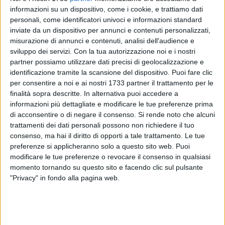
informazioni su un dispositivo, come i cookie, e trattiamo dati
personali, come identificatori univoci e informazioni standard
inviate da un dispositivo per annunci e contenuti personalizzati,
misurazione di annunci e contenuti, analisi dell'audience e
6
sviluppo dei servizi.
Con la tua autorizzazione noi e i nostri
partner possiamo utilizzare dati precisi di geolocalizzazione e
identificazione tramite la scansione del dispositivo. Puoi fare clic
«L'avvenuta elezione del Presidente del Consiglio Comunale
per consentire a noi e ai nostri 1733 partner il trattamento per le
di Barletta nell'ultima seduta consiliare ha fatto tirare un
finalità sopra descritte. In alternativa puoi accedere a
sospiro di sollievo a tutti i cittadini che hanno a cuore le
informazioni più dettagliate e modificare le tue preferenze prima
di acconsentire o di negare il consenso.
Si rende noto che alcuni
istituzioni democratiche e che dal legittimo funzionamento
trattamenti dei dati personali possono non richiedere il tuo
di esse si sentono garantiti» Sono le parole dell'avvocato
consenso, ma hai il diritto di opporti a tale trattamento. Le tue
Carmela Peschechera
, che ha ricoperto il ruolo di presidente
preferenze si applicheranno solo a questo sito web. Puoi
del consiglio comunale durante l'amministrazione Cascella.
modificare le tue preferenze o revocare il consenso in qualsiasi
momento tornando su questo sito e facendo clic sul pulsante
«Esprimo perciò le mie più sincere felicitazioni e
"Privacy" in fondo alla pagina web.
congratulazioni a Sabino Dicataldo che ho avuto modo di
conoscere, politicamente ed umanamente, nella passata
amministrazione nella quale ho svolto il ruolo che oggi è a