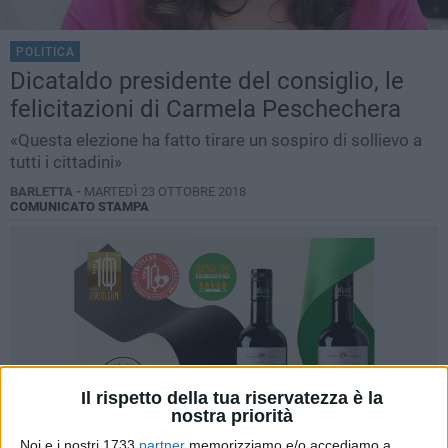
POLITICA
Dicataldo presidente del consiglio, le
felicitazioni di Carmela Peschechera
«Questa elezione ha fatto tirare un sospiro di sollievo a
tutti i cittadini»
BARLETTA -
MARTEDÌ 23 OTTOBRE 2018
COMUNICATO STAMPA
Il rispetto della tua riservatezza è la
nostra priorità
Noi e i nostri 1733
partner
memorizziamo e/o accediamo a