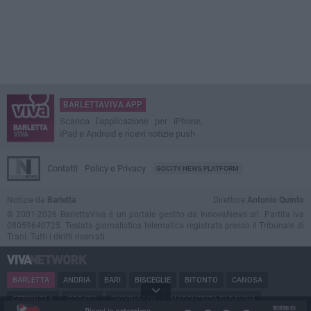
BARLETTAVIVA APP
Scarica l'applicazione per iPhone,
iPad e Android e ricevi notizie push
Contatti
Policy e Privacy
GOCITY NEWS PLATFORM
Notizie da
Barletta
Direttore
Antonio Quinto
© 2001-2026 BarlettaViva è un portale gestito da InnovaNews srl. Partita iva
08059640725. Testata giornalistica telematica registrata presso il Tribunale di
Trani. Tutti i diritti riservati.
BARLETTA
ANDRIA
BARI
BISCEGLIE
BITONTO
CANOSA
CERIGNOLA
CORATO
GIOVINAZZO
MARGHERITA DI SAVOIA