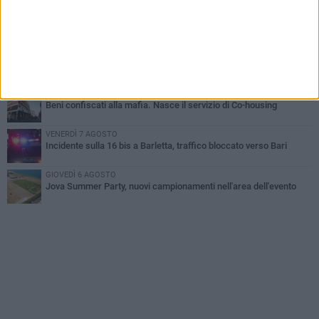
GIOVEDÌ 6 AGOSTO
Il ricordo di "Cecco", il benzinaio col sorriso: «Contava i giorni che
lo separavano dalla pensione»
MERCOLEDÌ 5 AGOSTO
Jova Summer Party, giovedì mattina sopralluogo nell'area
dell'evento
DOMENICA 2 AGOSTO
Beni confiscati alla mafia. Nasce il servizio di Co-housing
VENERDÌ 7 AGOSTO
Incidente sulla 16 bis a Barletta, traffico bloccato verso Bari
GIOVEDÌ 6 AGOSTO
Jova Summer Party, nuovi campionamenti nell'area dell'evento