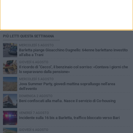
PIÙ LETTI QUESTA SETTIMANA
MERCOLEDÌ 5 AGOSTO
Barletta piange Gioacchino Dagnello: 64enne barlettano investito
all'alba a Trani
GIOVEDÌ 6 AGOSTO
Il ricordo di "Cecco", il benzinaio col sorriso: «Contava i giorni che
lo separavano dalla pensione»
MERCOLEDÌ 5 AGOSTO
Jova Summer Party, giovedì mattina sopralluogo nell'area
dell'evento
DOMENICA 2 AGOSTO
Beni confiscati alla mafia. Nasce il servizio di Co-housing
VENERDÌ 7 AGOSTO
Incidente sulla 16 bis a Barletta, traffico bloccato verso Bari
GIOVEDÌ 6 AGOSTO