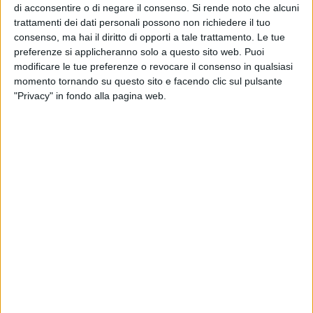
Forma con lo Sport" abbiamo promosso l'evento della
di acconsentire o di negare il consenso.
Si rende noto che alcuni
Mostra delle Fiaccole Olimpiche, per la prima volta in Puglia,
trattamenti dei dati personali possono non richiedere il tuo
che è stata ospitata nella splendida cornice del Polo
consenso, ma hai il diritto di opporti a tale trattamento. Le tue
Museale di Trani della Fondazione SECA, dal 27 marzo al 2
preferenze si applicheranno solo a questo sito web. Puoi
modificare le tue preferenze o revocare il consenso in qualsiasi
aprile. Grandissimo evento che ha visto presenti, nel giorno
momento tornando su questo sito e facendo clic sul pulsante
della sua inaugurazione, tutte le massime Autorità Civili,
"Privacy" in fondo alla pagina web.
Militari e Religiose del territorio.
Alla cerimonia di apertura, era presente anche l'atleta Elena
Di Liddo (CS Carabinieri/ CC Aniene Roma), quarta
classificata alle Olimpiadi di Tokyo 2020 con la staffetta 4 x
100 mista di nuoto. La giornata è stata celebrata anche da
Poste Italiane con uno specifico e particolare annullo
filatelico.
La settimana è stata arricchita anche da importanti
convegni, sia ad impronta sociale che nella dimensione
medico – sportiva, con la presenza anche del Vice
Presidente Nazionale Silvia Salis.