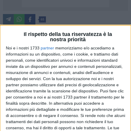
65
Il rispetto della tua riservatezza è la
nostra priorità
"Questa Amministrazione sta procedendo alla apertura
Noi e i nostri 1733
partner
memorizziamo e/o accediamo a
dell'orto botanico, un luogo dove praticamente nessun
informazioni su un dispositivo, come i cookie, e trattiamo dati
cittadino barlettano ci ha mai messo piede e non ha mai
personali, come identificatori univoci e informazioni standard
potuto godere di un importante spazio di verde pubblico,
inviate da un dispositivo per annunci e contenuti personalizzati,
nato per essere luogo di conservazione della biodiversità
misurazione di annunci e contenuti, analisi dell'audience e
delle specie vegetali appartenenti al nostro territorio quasi in
sviluppo dei servizi.
Con la tua autorizzazione noi e i nostri
via di estinzione e come punto di ritrovo sociale -ricreativo e
partner possiamo utilizzare dati precisi di geolocalizzazione e
identificazione tramite la scansione del dispositivo. Puoi fare clic
culturale". Sono le dichiarazioni del sindaco di Barletta
per consentire a noi e ai nostri 1733 partner il trattamento per le
Cosimo Cannito.
finalità sopra descritte. In alternativa puoi accedere a
informazioni più dettagliate e modificare le tue preferenze prima
"La mala storia dell'orto botanico parte dal novembre 2012
di acconsentire o di negare il consenso.
Si rende noto che alcuni
quando fu consegnato al Comune e da allora l'orto botanico
trattamenti dei dati personali possono non richiedere il tuo
fu abbandonato al suo destino. Purtroppo, in data 26
consenso, ma hai il diritto di opporti a tale trattamento. Le tue