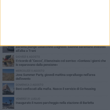
PIÙ LETTI QUESTA SETTIMANA
MERCOLEDÌ 5 AGOSTO
Barletta piange Gioacchino Dagnello: 64enne barlettano investito
all'alba a Trani
GIOVEDÌ 6 AGOSTO
Il ricordo di "Cecco", il benzinaio col sorriso: «Contava i giorni che
lo separavano dalla pensione»
MERCOLEDÌ 5 AGOSTO
Jova Summer Party, giovedì mattina sopralluogo nell'area
dell'evento
DOMENICA 2 AGOSTO
Beni confiscati alla mafia. Nasce il servizio di Co-housing
VENERDÌ 31 LUGLIO
Inaugurato il nuovo parcheggio nella stazione di Barletta