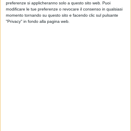
febbraio 2016, il Tribunale di Trani disponeva il sequestro
preferenze si applicheranno solo a questo sito web. Puoi
modificare le tue preferenze o revocare il consenso in qualsiasi
preventivo dell'area adibita ad orto botanico e detto
momento tornando su questo sito e facendo clic sul pulsante
sequestro veniva revocato il 7 Settembre 2016 a condizione
"Privacy" in fondo alla pagina web.
che si provvedesse alla caratterizzazione delle aree ed alla
eventuale bonifica. Con la mia precedente Amministrazione
si iniziava l'iter della fase relativa al piano di
caratterizzazione che, dopo le solite e micidiali lungaggini
burocratiche, veniva approvata dalla Regione Puglia e
dall'Arpa".