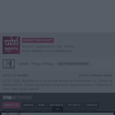
BARLETTAVIVA APP
Scarica l'applicazione per iPhone,
iPad e Android e ricevi notizie push
Contatti
Policy e Privacy
GOCITY NEWS PLATFORM
Notizie da
Barletta
Direttore
Antonio Quinto
© 2001-2026 BarlettaViva è un portale gestito da InnovaNews srl. Partita iva
08059640725. Testata giornalistica telematica registrata presso il Tribunale di
Trani. Tutti i diritti riservati.
BARLETTA
ANDRIA
BARI
BISCEGLIE
BITONTO
CANOSA
CERIGNOLA
CORATO
GIOVINAZZO
MARGHERITA DI SAVOIA