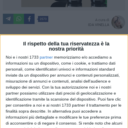
2573
A cura di
IDA VINELLA
Il rispetto della tua riservatezza è la
Colori sbiaditi e un'atmosfera nostalgica: quelle fotografie
nostra priorità
stampate che conserviamo gelosamente in scatole
Noi e i nostri 1733
partner
memorizziamo e/o accediamo a
polverose sono una moda passata, sepolta dalla frenesia del
informazioni su un dispositivo, come i cookie, e trattiamo dati
digitale che ha ormai cancellato l'abitudine a conservare i
personali, come identificatori univoci e informazioni standard
inviate da un dispositivo per annunci e contenuti personalizzati,
ricordi su carta fotografica.
misurazione di annunci e contenuti, analisi dell'audience e
sviluppo dei servizi.
Con la tua autorizzazione noi e i nostri
Così da quei preziosi archivi analogici giungono su
partner possiamo utilizzare dati precisi di geolocalizzazione e
Facebook alcune fotografie anni '90 pubblicate
identificazione tramite la scansione del dispositivo. Puoi fare clic
dall'architetto Pietro Todisco. Si riferiscono a una manciata
per consentire a noi e ai nostri 1733 partner il trattamento per le
di decenni fa, ma sembrano davvero scattate in un'epoca
finalità sopra descritte. In alternativa puoi accedere a
assai lontana, sconosciuta alla generazione Z e ai
informazioni più dettagliate e modificare le tue preferenze prima
di acconsentire o di negare il consenso.
Si rende noto che alcuni
millennials.