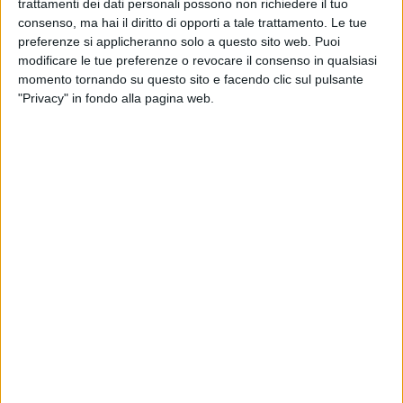
trattamenti dei dati personali possono non richiedere il tuo
consenso, ma hai il diritto di opporti a tale trattamento. Le tue
Quanto è cambiata Barletta in così pochi anni? Quanta
preferenze si applicheranno solo a questo sito web. Puoi
bellezza è scomparsa e quanto invece è migliorata?
modificare le tue preferenze o revocare il consenso in qualsiasi
Affiorano così tanti like e commenti sui social. Il sentimento
momento tornando su questo sito e facendo clic sul pulsante
principale però è la nostalgia, tra i ricordi della Standa in
"Privacy" in fondo alla pagina web.
Piazza Caduti o della teleferica in mare, o di via Trani prima
che sorgesse il centro commerciale.
Un tuffo nel passato non troppo lontano, ma già in parte
sbiadito.