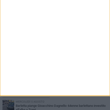
6 AGOSTO 2026
Dibenedetto Automotive: il punto di riferimento
della mobilità a Barletta come Arval Premium
Center
PIÙ LETTI QUESTA SETTIMANA
MERCOLEDÌ 5 AGOSTO
Barletta piange Gioacchino Dagnello: 64enne barlettano investito
all'alba a Trani