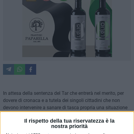
In attesa della sentenza del Tar che entrerà nel merito, per
dovere di cronaca e a tutela dei singoli cittadini che non
devono intervenire a sanare di tasca propria una situazione
difficile, sentiamo la necessità di precisare che il bando
Il rispetto della tua riservatezza è la
pubblicato dalla Bat per la sponsorizzazione dei banchi nelle
nostra priorità
scuole della sesta provincia,non chiarisce il vincolo