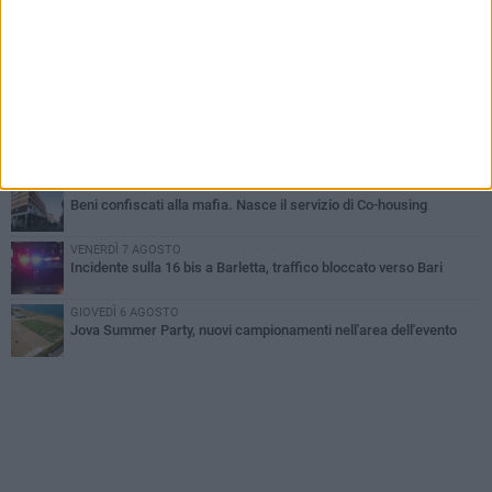
Barletta piange Gioacchino Dagnello: 64enne barlettano investito
all'alba a Trani
GIOVEDÌ 6 AGOSTO
Il ricordo di "Cecco", il benzinaio col sorriso: «Contava i giorni che
lo separavano dalla pensione»
MERCOLEDÌ 5 AGOSTO
Jova Summer Party, giovedì mattina sopralluogo nell'area
dell'evento
DOMENICA 2 AGOSTO
Beni confiscati alla mafia. Nasce il servizio di Co-housing
VENERDÌ 7 AGOSTO
Incidente sulla 16 bis a Barletta, traffico bloccato verso Bari
GIOVEDÌ 6 AGOSTO
Jova Summer Party, nuovi campionamenti nell'area dell'evento