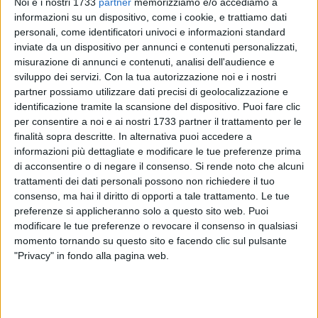
Noi e i nostri 1733
partner
memorizziamo e/o accediamo a
dell'utilizzo dei soldi percepiti con detta sponsorizzazione,
informazioni su un dispositivo, come i cookie, e trattiamo dati
per l'acquisto effettivo di arredi scolastici. Si tratta infatti di
personali, come identificatori univoci e informazioni standard
una vendita di spazi pubblicitari a basso costo all'interno di
inviate da un dispositivo per annunci e contenuti personalizzati,
edifici pubblici. Come già sottolineato dalle istituzioni
misurazione di annunci e contenuti, analisi dell'audience e
competenti, infatti, lo stanziamento di 91.000 euro per detti
sviluppo dei servizi.
Con la tua autorizzazione noi e i nostri
arredi è già stato previsto. Per cui chi ha partecipato al
partner possiamo utilizzare dati precisi di geolocalizzazione e
identificazione tramite la scansione del dispositivo. Puoi fare clic
bando comprerà esclusivamente la visibilità sullo stesso e
per consentire a noi e ai nostri 1733 partner il trattamento per le
non il banco.
finalità sopra descritte. In alternativa puoi accedere a
informazioni più dettagliate e modificare le tue preferenze prima
Il singolo cittadino che volesse partecipare all'acquisto degli
di acconsentire o di negare il consenso.
Si rende noto che alcuni
arredi scolastici, non può presentarsi come concorrente nel
trattamenti dei dati personali possono non richiedere il tuo
sopra citato bando, non essendo un'azienda. Se volesse
consenso, ma hai il diritto di opporti a tale trattamento. Le tue
potrebbe 1) donare il denaro corrispettivo alla provincia
preferenze si applicheranno solo a questo sito web. Puoi
modificare le tue preferenze o revocare il consenso in qualsiasi
senza però poterlo vincolare all'acquisto del banco 2)
momento tornando su questo sito e facendo clic sul pulsante
acquistarlo personalmente e donarlo fisicamente alla scuola,
"Privacy" in fondo alla pagina web.
come previsto dalla legge.
Si precisa che la Provincia Bat non rileva una mancanza di
fondi disponibili per gli arredi scolastici e che il surplus