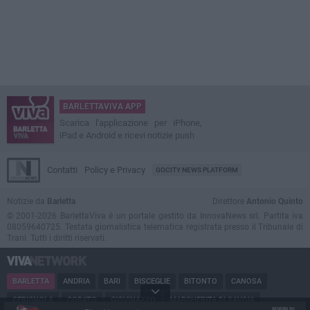
BARLETTAVIVA APP
Scarica l'applicazione per iPhone,
iPad e Android e ricevi notizie push
Contatti
Policy e Privacy
GOCITY NEWS PLATFORM
Notizie da
Barletta
Direttore
Antonio Quinto
© 2001-2026 BarlettaViva è un portale gestito da InnovaNews srl. Partita iva
08059640725. Testata giornalistica telematica registrata presso il Tribunale di
Trani. Tutti i diritti riservati.
BARLETTA
ANDRIA
BARI
BISCEGLIE
BITONTO
CANOSA
CERIGNOLA
CORATO
GIOVINAZZO
MARGHERITA DI SAVOIA