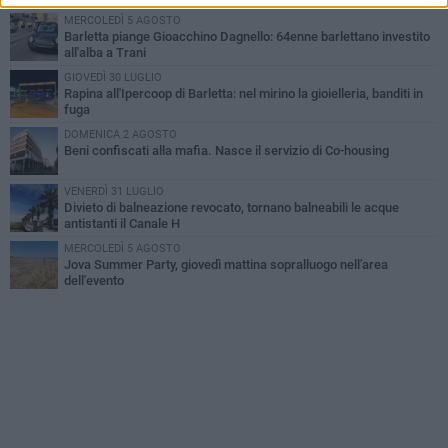
MERCOLEDÌ 5 AGOSTO
Barletta piange Gioacchino Dagnello: 64enne barlettano investito
all'alba a Trani
GIOVEDÌ 30 LUGLIO
Rapina all'Ipercoop di Barletta: nel mirino la gioielleria, banditi in
fuga
DOMENICA 2 AGOSTO
Beni confiscati alla mafia. Nasce il servizio di Co-housing
VENERDÌ 31 LUGLIO
Divieto di balneazione revocato, tornano balneabili le acque
antistanti il Canale H
MERCOLEDÌ 5 AGOSTO
Jova Summer Party, giovedì mattina sopralluogo nell'area
dell'evento