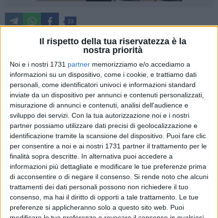
23
Il rispetto della tua riservatezza è la
nostra priorità
Sabato 28 e Domenica 29 settembre tornano le GEP –
Noi e i nostri 1731
partner
memorizziamo e/o accediamo a
Giornate Europee del Patrimonio (European Heritage Days),
informazioni su un dispositivo, come i cookie, e trattiamo dati
la più estesa e partecipata manifestazione culturale
personali, come identificatori univoci e informazioni standard
d'Europa. Nelle due giornate visite guidate, iniziative speciali
inviate da un dispositivo per annunci e contenuti personalizzati,
misurazione di annunci e contenuti, analisi dell'audience e
e aperture straordinarie saranno organizzate nei musei e nei
sviluppo dei servizi.
Con la tua autorizzazione noi e i nostri
luoghi della cultura italiani sul tema: "Patrimonio in
partner possiamo utilizzare dati precisi di geolocalizzazione e
cammino".
identificazione tramite la scansione del dispositivo. Puoi fare clic
per consentire a noi e ai nostri 1731 partner il trattamento per le
Il Comune di Barletta vi aderisce anche quest'anno con una
finalità sopra descritte. In alternativa puoi accedere a
serie di appuntamenti e iniziative che si susseguiranno per le
informazioni più dettagliate e modificare le tue preferenze prima
due giornate. In collaborazione con le locali Associazioni
di acconsentire o di negare il consenso.
Si rende noto che alcuni
trattamenti dei dati personali possono non richiedere il tuo
culturali Archeobarletta, Aufidus, CTG, Dida.art, The Walker e
consenso, ma hai il diritto di opporti a tale trattamento. Le tue
Virgilio, sarà possibile fruire di visite guidate gratuite in
preferenze si applicheranno solo a questo sito web. Puoi
diversi turni alla Pinacoteca Giuseppe De Nittis di Palazzo
modificare le tue preferenze o revocare il consenso in qualsiasi