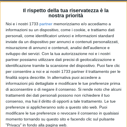
Il rispetto della tua riservatezza è la
nostra priorità
45
Noi e i nostri 1733
partner
memorizziamo e/o accediamo a
informazioni su un dispositivo, come i cookie, e trattiamo dati
personali, come identificatori univoci e informazioni standard
Il prossimo 2 aprile si annuncia una nuova "Domenica al
inviate da un dispositivo per annunci e contenuti personalizzati,
museo", l'iniziativa ministeriale che consente di apprezzare
misurazione di annunci e contenuti, analisi dell'audience e
gratuitamente il patrimonio storico, artistico e monumentale
sviluppo dei servizi.
Con la tua autorizzazione noi e i nostri
della città il primo festivo del mese.
partner possiamo utilizzare dati precisi di geolocalizzazione e
identificazione tramite la scansione del dispositivo. Puoi fare clic
per consentire a noi e ai nostri 1733 partner il trattamento per le
La locale Amministrazione propone per l'intera giornata
finalità sopra descritte. In alternativa puoi accedere a
l'ingresso gratuito sia alla Pinacoteca Giuseppe De Nittis (nel
informazioni più dettagliate e modificare le tue preferenze prima
Palazzo Della Marra), sia al Castello, sede espositiva del
di acconsentire o di negare il consenso.
Si rende noto che alcuni
Museo civico, del Lapidarium e di eventi temporanei.
trattamenti dei dati personali possono non richiedere il tuo
consenso, ma hai il diritto di opporti a tale trattamento. Le tue
In Pinacoteca ruba la scena l'esposizione straordinaria del
preferenze si applicheranno solo a questo sito web. Puoi
modificare le tue preferenze o revocare il consenso in qualsiasi
capolavoro "La strada da Napoli a Brindisi", presentato da
momento tornando su questo sito e facendo clic sul pulsante
De Nittis al Salon del 1872 a Parigi. Il dipinto ad olio di
"Privacy" in fondo alla pagina web.