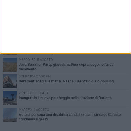
PIÙ LETTI QUESTA SETTIMANA
MERCOLEDÌ 5 AGOSTO
Barletta piange Gioacchino Dagnello: 64enne barlettano investito
all'alba a Trani
GIOVEDÌ 6 AGOSTO
Il ricordo di "Cecco", il benzinaio col sorriso: «Contava i giorni che
lo separavano dalla pensione»
MERCOLEDÌ 5 AGOSTO
Jova Summer Party, giovedì mattina sopralluogo nell'area
dell'evento
DOMENICA 2 AGOSTO
Beni confiscati alla mafia. Nasce il servizio di Co-housing
VENERDÌ 31 LUGLIO
Inaugurato il nuovo parcheggio nella stazione di Barletta
MARTEDÌ 4 AGOSTO
Auto di persona con disabilità vandalizzata, il sindaco Cannito
condanna il gesto