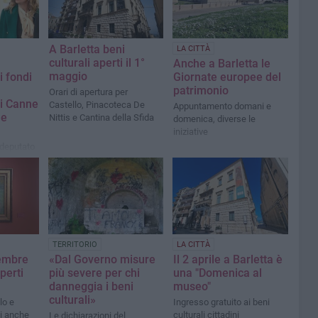
A Barletta beni
LA CITTÀ
culturali aperti il 1°
Anche a Barletta le
maggio
i fondi
Giornate europee del
patrimonio
Orari di apertura per
di Canne
Castello, Pinacoteca De
Appuntamento domani e
 e
Nittis e Cantina della Sfida
domenica, diverse le
iniziative
l deputato
d'Italia
TERRITORIO
LA CITTÀ
embre
«Dal Governo misure
Il 2 aprile a Barletta è
perti
più severe per chi
una "Domenica al
danneggia i beni
museo"
culturali»
lo e
Ingresso gratuito ai beni
i anche
culturali cittadini
Le dichiarazioni del