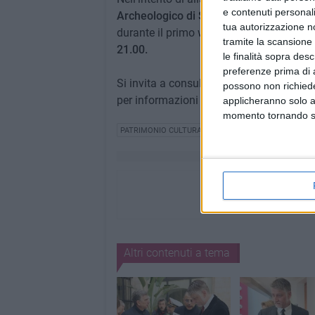
e contenuti personali
Archeologico di Siponto a partire dal 1 
tua autorizzazione no
durante il primo weekend di ogni mese, la
tramite la scansione 
21.00.
le finalità sopra des
preferenze prima di 
Si invita a consultare il sito della Dire
possono non richieder
per informazioni sugli orari di apertura di
applicheranno solo a
momento tornando su 
PATRIMONIO CULTURALE
Altri contenuti a tema