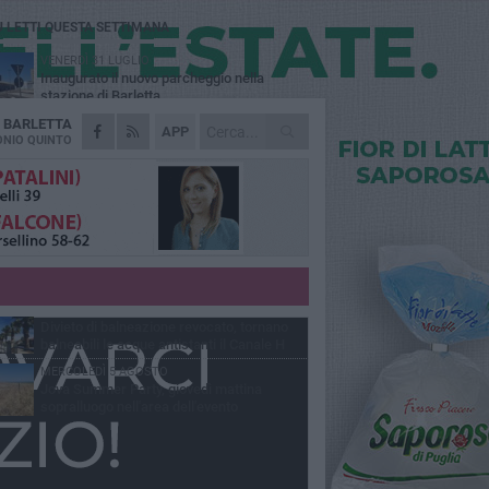
Ù LETTI QUESTA SETTIMANA
VENERDÌ 31 LUGLIO
Inaugurato il nuovo parcheggio nella
stazione di Barletta
A
BARLETTA
MERCOLEDÌ 5 AGOSTO
APP
Barletta piange Gioacchino Dagnello:
NIO QUINTO
64enne barlettano investito all'alba a Trani
GIOVEDÌ 30 LUGLIO
Rapina all'Ipercoop di Barletta: nel mirino la
gioielleria, banditi in fuga
DOMENICA 2 AGOSTO
Beni confiscati alla mafia. Nasce il servizio
di Co-housing
VENERDÌ 31 LUGLIO
Divieto di balneazione revocato, tornano
balneabili le acque antistanti il Canale H
MERCOLEDÌ 5 AGOSTO
Jova Summer Party, giovedì mattina
sopralluogo nell'area dell'evento