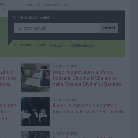
eto
senatore Damiani in merito
ento
agli episodi nel nostro
territorio
Iscriviti alla Newsletter
Iscriviti
Iscrivendoti accetti i
termini
e la
privacy policy
6 AGOSTO 2026
nzinaio
Dopo l'aggressione al Parco
orni che
Rossani, Giuditta D'Elia arriva
ione»
nella "Stanza Divina" di Barletta
6 AGOSTO 2026
il punto
Il Volo in concerto a Barletta: il
ità a
trio arriva al Fossato del Castello
mium
5 AGOSTO 2026