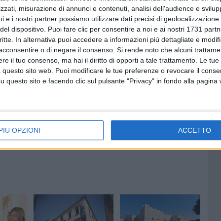
zzati, misurazione di annunci e contenuti, analisi dell'audience e svilupp
aprile
rimodula gli orari di apertura,
garantendone,
i e i nostri partner possiamo utilizzare dati precisi di geolocalizzazione 
 fruizione sotto le stelle,
in particolare dalle 12.00 alle
del dispositivo. Puoi fare clic per consentire a noi e ai nostri 1731 partn
critte. In alternativa puoi accedere a informazioni più dettagliate e modif
acconsentire o di negare il consenso.
Si rende noto che alcuni trattamen
zione Regionale Musei Puglia
musei.puglia.beniculturali.it
e il tuo consenso, ma hai il diritto di opporti a tale trattamento. Le tue
 tutti i luoghi della cultura.
 questo sito web. Puoi modificare le tue preferenze o revocare il conse
questo sito e facendo clic sul pulsante "Privacy" in fondo alla pagina
PIÙ OPZIONI
ACCETTO