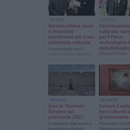
POLITICA
POLITICA
Barletta ottiene nuovi
Valorizzazione
e importanti
culturale: nuov
investimenti per il suo
per il Parco
patrimonio culturale
archeologico 
della Battaglia
A comunicarlo sono il
Museo Civico
Sindaco Cosimo Cannito e
l’Assessore alla Cultura
A darne notizia è i
Oronzo Cilli
andriese di Fratelli 
Mariangela Matera
ATTUALITÀ
ATTUALITÀ
Ecco le "Giornate
Domani 3 sett
Europee del
beni culturali a
patrimonio 2023"
gratuitamente
Il calendario degli eventi in
Pinacoteca, Castel
programma a Barletta
Cantina sono apert