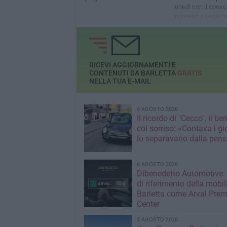
lunedì con il consu
ingresso a pagam
RICEVI AGGIORNAMENTI E
CONTENUTI DA BARLETTA
GRATIS
NELLA TUA E-MAIL
6 AGOSTO 2026
Il ricordo di "Cecco", il be
col sorriso: «Contava i gi
lo separavano dalla pens
6 AGOSTO 2026
Dibenedetto Automotive: 
di riferimento della mobil
Barletta come Arval Pre
Center
5 AGOSTO 2026