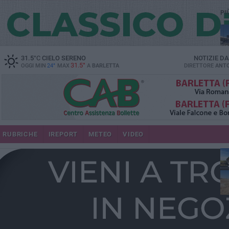
PI
31.5
°C
CIELO SERENO
NOTIZIE D
31.5°
OGGI MIN
24°
MAX
A
BARLETTA
DIRETTORE
ANTO
RUBRICHE
IREPORT
METEO
VIDEO