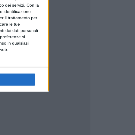
o dei servizi.
Con la
e identificazione
er il trattamento per
icare le tue
ti dei dati personali
 preferenze si
nso in qualsiasi
 web.