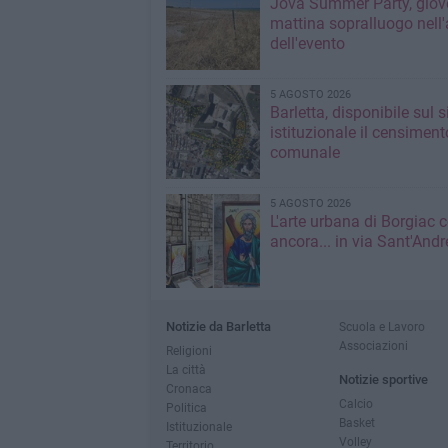
Jova Summer Party, giov
mattina sopralluogo nell'
dell'evento
5 AGOSTO 2026
Barletta, disponibile sul 
istituzionale il censiment
comunale
5 AGOSTO 2026
L'arte urbana di Borgiac 
ancora... in via Sant'Andr
Notizie da Barletta
Scuola e Lavoro
Associazioni
Religioni
La città
Notizie sportive
Cronaca
Calcio
Politica
Basket
Istituzionale
Volley
Territorio