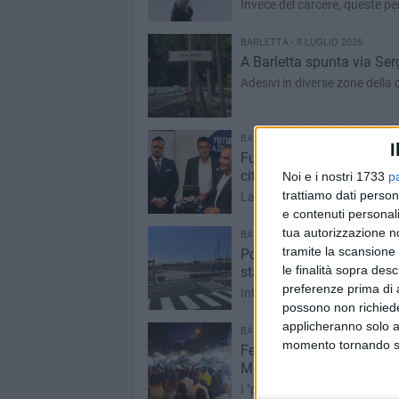
Invece del carcere, queste per
BARLETTA - 8 LUGLIO 2026
A Barletta spunta via Ser
Adesivi in diverse zone della c
BARLETTA - 8 LUGLIO 2026
I
Futuro Nazionale cresce a
città della Disfida»
Noi e i nostri 1733
p
trattiamo dati person
La nota del Referente Comit
e contenuti personali
tua autorizzazione no
BARLETTA - 8 LUGLIO 2026
tramite la scansione 
Potenziamento parcheggi a
le finalità sopra des
stazione centrale
preferenze prima di 
Interventi in tutti i quartieri
possono non richieder
applicheranno solo a
BARLETTA - 8 LUGLIO 2026
momento tornando su 
Festa Patronale 2026: ban
Mura San Cataldo e tratt
I "paninari" saranno presenti 