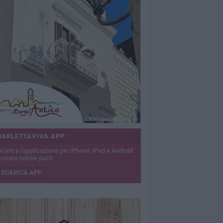
BARLETTAVIVA APP
Scarica l'applicazione per iPhone, iPad e Android
 ricevi notizie push
SCARICA APP