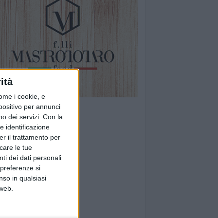
ità
ome i cookie, e
spositivo per annunci
o dei servizi.
Con la
e identificazione
er il trattamento per
icare le tue
ti dei dati personali
 preferenze si
nso in qualsiasi
 web.