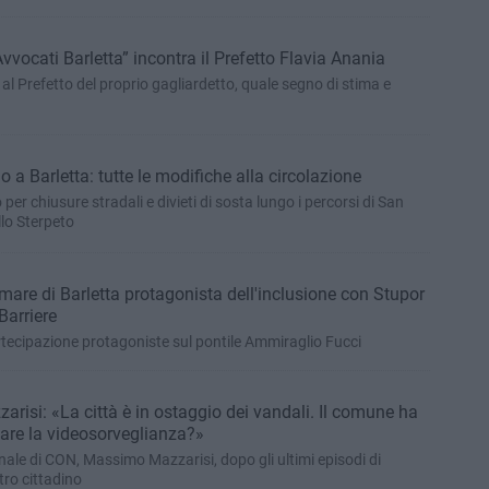
vvocati Barletta” incontra il Prefetto Flavia Anania
al Prefetto del proprio gagliardetto, quale segno di stima e
o a Barletta: tutte le modifiche alla circolazione
 per chiusure stradali e divieti di sosta lungo i percorsi di San
lo Sterpeto
 mare di Barletta protagonista dell'inclusione con Stupor
arriere
artecipazione protagoniste sul pontile Ammiraglio Fucci
arisi: «La città è in ostaggio dei vandali. Il comune ha
rzare la videosorveglianza?»
ale di CON, Massimo Mazzarisi, dopo gli ultimi episodi di
tro cittadino