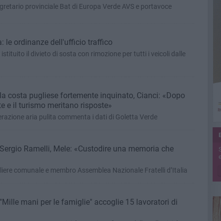
egretario provinciale Bat di Europa Verde AVS e portavoce
 le ordinanze dell'ufficio traffico
 istituito il divieto di sosta con rimozione per tutti i veicoli dalle
la costa pugliese fortemente inquinato, Cianci: «Dopo
e e il turismo meritano risposte»
erazione aria pulita commenta i dati di Goletta Verde
a Sergio Ramelli, Mele: «Custodire una memoria che
e
gliere comunale e membro Assemblea Nazionale Fratelli d’Italia
"Mille mani per le famiglie" accoglie 15 lavoratori di