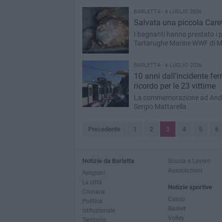
BARLETTA - 6 LUGLIO 2026
Salvata una piccola Caret
I bagnanti hanno prestato i p
Tartarughe Marine WWF di M
BARLETTA - 6 LUGLIO 2026
10 anni dall'incidente ferr
ricordo per le 23 vittime
La commemorazione ad Andria 
Sergio Mattarella
Precedente
1
2
3
4
5
6
Notizie da Barletta
Scuola e Lavoro
Associazioni
Religioni
La città
Notizie sportive
Cronaca
Calcio
Politica
Basket
Istituzionale
Volley
Territorio