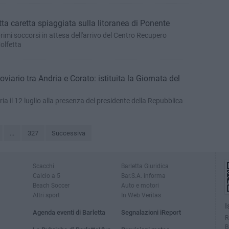
ta caretta spiaggiata sulla litoranea di Ponente
rimi soccorsi in attesa dell'arrivo del Centro Recupero
olfetta
oviario tra Andria e Corato: istituita la Giornata del
il 12 luglio alla presenza del presidente della Repubblica
...
327
Successiva
Scacchi
Barletta Giuridica
Calcio a 5
Bar.S.A. informa
Beach Soccer
Auto e motori
Altri sport
In Web Veritas
I
Agenda eventi di Barletta
Segnalazioni iReport
R
B