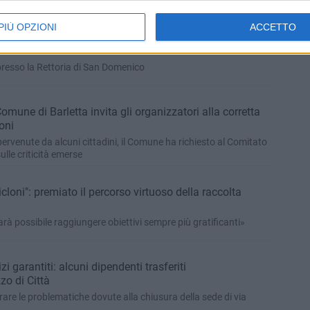
PIÙ OPZIONI
ACCETTO
chele Corsini, vittima dell’incidente ferroviario del 12
 presso la Rettoria di San Domenico
omune di Barletta invita gli organizzatori alla corretta
oni
pervenute da alcuni cittadini, il Comune ha richiesto al Comitato
ulle criticità emerse
icloni": premiato il percorso virtuoso della raccolta
arà possibile raggiungere obiettivi sempre più gratificanti»
zi garantiti: alcuni dipendenti trasferiti
zo di Città
are le problematiche dovute alla chiusura della sede di via