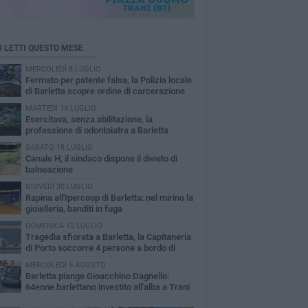
Ù LETTI QUESTO MESE
MERCOLEDÌ 8 LUGLIO
Fermato per patente falsa, la Polizia locale
di Barletta scopre ordine di carcerazione
MARTEDÌ 14 LUGLIO
Esercitava, senza abilitazione, la
professione di odontoiatra a Barletta
SABATO 18 LUGLIO
Canale H, il sindaco dispone il divieto di
balneazione
GIOVEDÌ 30 LUGLIO
Rapina all'Ipercoop di Barletta: nel mirino la
gioielleria, banditi in fuga
DOMENICA 12 LUGLIO
Tragedia sfiorata a Barletta, la Capitaneria
di Porto soccorre 4 persone a bordo di
vole Sup
MERCOLEDÌ 5 AGOSTO
Barletta piange Gioacchino Dagnello:
64enne barlettano investito all'alba a Trani