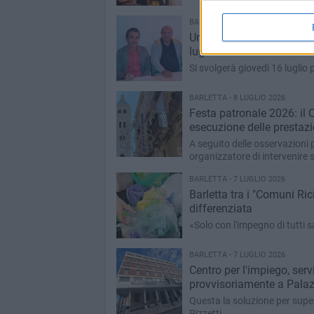
BARLETTA - 8 LUGLIO 2026
Una messa in ricordo di Mi
luglio 2016
Si svolgerà giovedì 16 luglio
BARLETTA - 8 LUGLIO 2026
Festa patronale 2026: il C
esecuzione delle prestazi
A seguito delle osservazioni 
organizzatore di intervenire s
BARLETTA - 7 LUGLIO 2026
Barletta tra i "Comuni Ric
differenziata
«Solo con l'impegno di tutti s
BARLETTA - 7 LUGLIO 2026
Centro per l'impiego, servi
provvisoriamente a Palaz
Questa la soluzione per super
Pizzetti