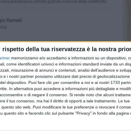
sone presteranno attività gratuite a favore della collettività
gio Ramelli
ittà
l rispetto della tua riservatezza è la nostra prior
 Barletta. Filannino: «Pronti a scendere in campo per la
artner
memorizziamo e/o accediamo a informazioni su un dispositivo, c
ali, come identificatori univoci e informazioni standard inviate da un di
ato 1548
zzati, misurazione di annunci e contenuti, analisi dell'audience e svilupp
i e i nostri partner possiamo utilizzare dati precisi di geolocalizzazione 
del dispositivo. Puoi fare clic per consentire a noi e ai nostri 1733 partn
 Barletta, a breve 96 posti auto nell'area della
critte. In alternativa puoi accedere a informazioni più dettagliate e modif
acconsentire o di negare il consenso.
Si rende noto che alcuni trattamen
e il tuo consenso, ma hai il diritto di opporti a tale trattamento. Le tue
 questo sito web. Puoi modificare le tue preferenze o revocare il conse
questo sito e facendo clic sul pulsante "Privacy" in fondo alla pagina
carelle in via Carlo D’Asburgo, Piazza Castello, Via
o via Cavour
sulla litoranea di Ponente