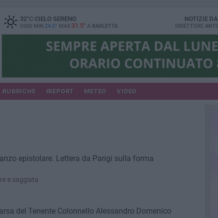
32
°C
CIELO SERENO
NOTIZIE D
31.5°
OGGI MIN
24.5°
MAX
A
BARLETTA
DIRETTORE
ANTO
RUBRICHE
IREPORT
METEO
VIDEO
nzo epistolare. Lettera da Parigi sulla forma
re e saggista
parsa del Tenente Colonnello Alessandro Domenico