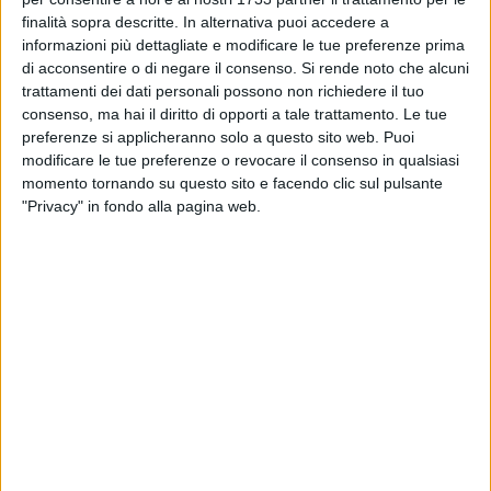
BARLETTA - 4 LUGLIO 2026
finalità sopra descritte. In alternativa puoi accedere a
Barletta tra storia, gloria e tragedia: un nuovo
saggio ripercorre quattro momenti chiave della
informazioni più dettagliate e modificare le tue preferenze prima
città
di acconsentire o di negare il consenso.
Si rende noto che alcuni
trattamenti dei dati personali possono non richiedere il tuo
BARLETTA - 3 LUGLIO 2026
consenso, ma hai il diritto di opporti a tale trattamento. Le tue
Progetto Housing First, i residenti:
preferenze si applicheranno solo a questo sito web. Puoi
«Aspettavamo i rappresentanti del comune per
modificare le tue preferenze o revocare il consenso in qualsiasi
un confronto, ma non si è presentato nessuno»
momento tornando su questo sito e facendo clic sul pulsante
"Privacy" in fondo alla pagina web.
BARLETTA - 3 LUGLIO 2026
Barletta, installazione luminosa in corso
Garibaldi urtata da un camion si accascia su
un palazzo
BARLETTA - 3 LUGLIO 2026
Estate 2026, bus gratis per il mare: attiva la
nuova linea domenicale a Barletta
BARLETTA - 3 LUGLIO 2026
Chiude il Centro per l'impiego di via Pizzetti,
Coalizione Civica: «Le nostre segnalazioni e
richieste sono state ignorate»