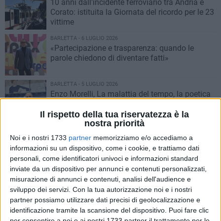
10 anni dall'incidente ferroviario tra Andria e
Corato: istituita la Giornata del ricordo per le 23
vittime
BARLETTA - 6 LUGLIO 2026
«Partecipazione e trasparenza: quando le
parole chiedono di diventare fatti»
BARLETTA - 5 LUGLIO 2026
Enzo Morelli, La malattia del tempo, la poetica
della luce e la memoria vegetale
Il rispetto della tua riservatezza è la
nostra priorità
BARLETTA - 4 LUGLIO 2026
Noi e i nostri 1733
partner
memorizziamo e/o accediamo a
Pnrr, il punto sui cantieri a Barletta: asili e
informazioni su un dispositivo, come i cookie, e trattiamo dati
piscina verso il traguardo
personali, come identificatori univoci e informazioni standard
inviate da un dispositivo per annunci e contenuti personalizzati,
BARLETTA - 4 LUGLIO 2026
misurazione di annunci e contenuti, analisi dell'audience e
AQP, a Barletta il 2° ciclo deblattizzazione: tutte
sviluppo dei servizi.
Con la tua autorizzazione noi e i nostri
le strade interessate dagli interventi di
partner possiamo utilizzare dati precisi di geolocalizzazione e
sanificazione
identificazione tramite la scansione del dispositivo. Puoi fare clic
per consentire a noi e ai nostri 1733 partner il trattamento per le