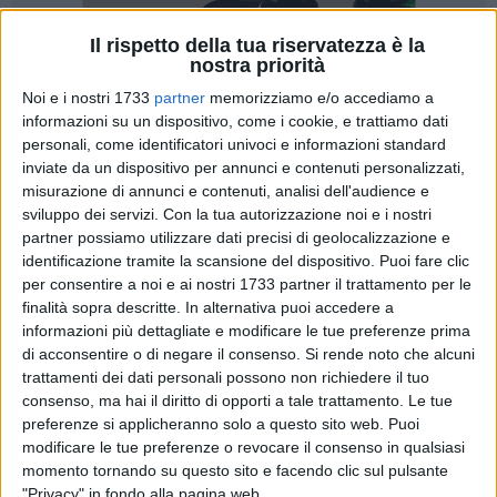
Il rispetto della tua riservatezza è la
nostra priorità
26
Noi e i nostri 1733
partner
memorizziamo e/o accediamo a
informazioni su un dispositivo, come i cookie, e trattiamo dati
personali, come identificatori univoci e informazioni standard
Si è conclusa venerdì 14 giugno, presso la sede del Circolo
inviate da un dispositivo per annunci e contenuti personalizzati,
Unione di Barletta, la prima edizione del concorso "
Balcone
misurazione di annunci e contenuti, analisi dell'audience e
Fiorito
", bandito dal comitato Bellezza creattiva, presidente
sviluppo dei servizi.
Con la tua autorizzazione noi e i nostri
Cavaliere Maria Rosaria e dall'associazione Glamour &
partner possiamo utilizzare dati precisi di geolocalizzazione e
Spettacolo, presidente Lucia Dipaola.
identificazione tramite la scansione del dispositivo. Puoi fare clic
per consentire a noi e ai nostri 1733 partner il trattamento per le
finalità sopra descritte. In alternativa puoi accedere a
Di seguito la nota stampa del comitato.
informazioni più dettagliate e modificare le tue preferenze prima
di acconsentire o di negare il consenso.
Si rende noto che alcuni
"Il contest ha visto vincitori la signora Zagaria e gli istituti
trattamenti dei dati personali possono non richiedere il tuo
scolastici Modugno Moro e D'Azeglio Denittis. È stata una
consenso, ma hai il diritto di opporti a tale trattamento. Le tue
piacevole e ben riuscita serata con una buona presenza di
preferenze si applicheranno solo a questo sito web. Puoi
pubblico, costituita da tutti coloro che hanno partecipato e
modificare le tue preferenze o revocare il consenso in qualsiasi
momento tornando su questo sito e facendo clic sul pulsante
creduto in questa manifestazione inviando le fotografie dei
"Privacy" in fondo alla pagina web.