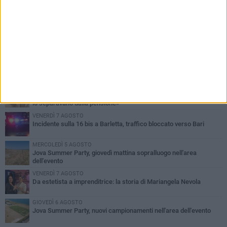
PIÙ LETTI QUESTA SETTIMANA
MERCOLEDÌ 5 AGOSTO
Barletta piange Gioacchino Dagnello: 64enne barlettano investito
all'alba a Trani
GIOVEDÌ 6 AGOSTO
Il ricordo di "Cecco", il benzinaio col sorriso: «Contava i giorni che
lo separavano dalla pensione»
VENERDÌ 7 AGOSTO
Incidente sulla 16 bis a Barletta, traffico bloccato verso Bari
MERCOLEDÌ 5 AGOSTO
Jova Summer Party, giovedì mattina sopralluogo nell'area
dell'evento
VENERDÌ 7 AGOSTO
Da estetista a imprenditrice: la storia di Mariangela Nevola
GIOVEDÌ 6 AGOSTO
Jova Summer Party, nuovi campionamenti nell'area dell'evento