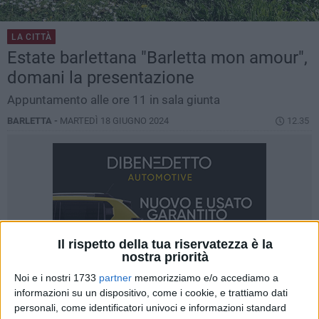
LA CITTÀ
Estate barlettana "Barletta mon amour",
domani la presentazione
Appuntamento alle ore 11 in sala giunta
BARLETTA -
MARTEDÌ 18 GIUGNO 2024
12.35
Il rispetto della tua riservatezza è la
nostra priorità
Noi e i nostri 1733
partner
memorizziamo e/o accediamo a
informazioni su un dispositivo, come i cookie, e trattiamo dati
personali, come identificatori univoci e informazioni standard