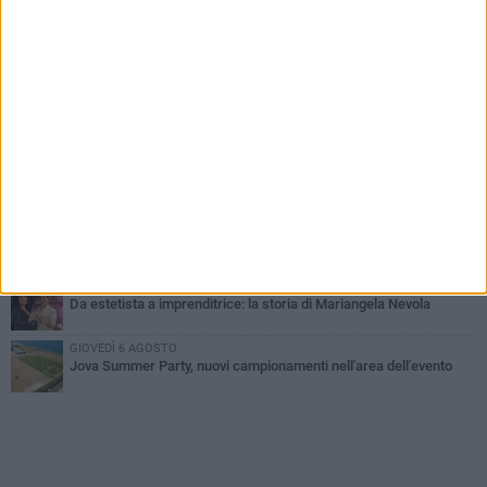
PIÙ LETTI QUESTA SETTIMANA
MERCOLEDÌ 5 AGOSTO
Barletta piange Gioacchino Dagnello: 64enne barlettano investito
all'alba a Trani
GIOVEDÌ 6 AGOSTO
Il ricordo di "Cecco", il benzinaio col sorriso: «Contava i giorni che
lo separavano dalla pensione»
VENERDÌ 7 AGOSTO
Incidente sulla 16 bis a Barletta, traffico bloccato verso Bari
MERCOLEDÌ 5 AGOSTO
Jova Summer Party, giovedì mattina sopralluogo nell'area
dell'evento
VENERDÌ 7 AGOSTO
Da estetista a imprenditrice: la storia di Mariangela Nevola
GIOVEDÌ 6 AGOSTO
Jova Summer Party, nuovi campionamenti nell'area dell'evento