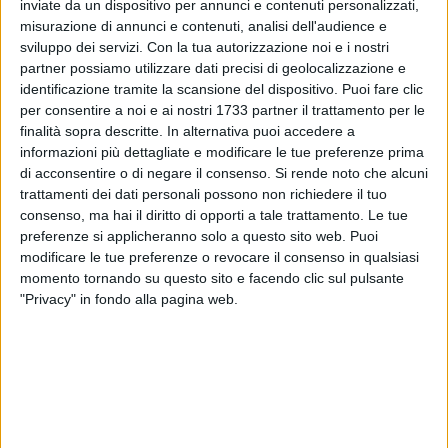
inviate da un dispositivo per annunci e contenuti personalizzati,
misurazione di annunci e contenuti, analisi dell'audience e
80
sviluppo dei servizi.
Con la tua autorizzazione noi e i nostri
partner possiamo utilizzare dati precisi di geolocalizzazione e
identificazione tramite la scansione del dispositivo. Puoi fare clic
per consentire a noi e ai nostri 1733 partner il trattamento per le
Conferenza stampa di presentazione di "Barletta mon amour
finalità sopra descritte. In alternativa puoi accedere a
- estate barlettana 2024". Appuntamento domani, mercoledì
informazioni più dettagliate e modificare le tue preferenze prima
19 giugno 2024, alle ore 11, presso la sala giunta del
di acconsentire o di negare il consenso.
Si rende noto che alcuni
trattamenti dei dati personali possono non richiedere il tuo
Comune di Barletta (corso Vittorio Emanuele II, 94).
consenso, ma hai il diritto di opporti a tale trattamento. Le tue
preferenze si applicheranno solo a questo sito web. Puoi
modificare le tue preferenze o revocare il consenso in qualsiasi
momento tornando su questo sito e facendo clic sul pulsante
"Privacy" in fondo alla pagina web.