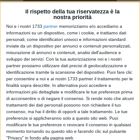
Il rispetto della tua riservatezza è la
nostra priorità
15
Noi e i nostri 1733
partner
memorizziamo e/o accediamo a
informazioni su un dispositivo, come i cookie, e trattiamo dati
personali, come identificatori univoci e informazioni standard
inviate da un dispositivo per annunci e contenuti personalizzati,
«Qualche giorno addietro in occasione dell'approvazione del
misurazione di annunci e contenuti, analisi dell'audience e
bilancio di previsione, in merito alla programmazione
sviluppo dei servizi.
Con la tua autorizzazione noi e i nostri
dell'estate barlettana, abbiamo appreso dai social (pagina
partner possiamo utilizzare dati precisi di geolocalizzazione e
identificazione tramite la scansione del dispositivo. Puoi fare clic
Comune di Barletta – 17 febbraio – Vendita spazi
per consentire a noi e ai nostri 1733 partner il trattamento per le
pubblicitari estate barlettana) e poi dalla viva voce del
finalità sopra descritte. In alternativa puoi accedere a
Sindaco Cannito le testuali parole
"...non è stato fatto nulla e
informazioni più dettagliate e modificare le tue preferenze prima
non c'è alcun calendario dell'estate barlettana…"
questo a
di acconsentire o di negare il consenso.
Si rende noto che alcuni
riprova che gli eventi canori con artisti di primo piano
trattamenti dei dati personali possono non richiedere il tuo
pubblicizzati sui social da consiglieri di maggioranza, non
consenso, ma hai il diritto di opporti a tale trattamento. Le tue
rientrano e non possono rientrare - concerti a pagamento -
preferenze si applicheranno solo a questo sito web. Puoi
modificare le tue preferenze o revocare il consenso in qualsiasi
tra gli eventi fruibili a costo 0 per i cittadini e come tali non
momento tornando su questo sito e facendo clic sul pulsante
annoverabili nella cornice "Estate barlettana" ma solo come
"Privacy" in fondo alla pagina web.