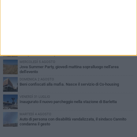
PIÙ LETTI QUESTA SETTIMANA
MERCOLEDÌ 5 AGOSTO
Barletta piange Gioacchino Dagnello: 64enne barlettano investito
all'alba a Trani
GIOVEDÌ 6 AGOSTO
Il ricordo di "Cecco", il benzinaio col sorriso: «Contava i giorni che
lo separavano dalla pensione»
MERCOLEDÌ 5 AGOSTO
Jova Summer Party, giovedì mattina sopralluogo nell'area
dell'evento
DOMENICA 2 AGOSTO
Beni confiscati alla mafia. Nasce il servizio di Co-housing
VENERDÌ 31 LUGLIO
Inaugurato il nuovo parcheggio nella stazione di Barletta
MARTEDÌ 4 AGOSTO
Auto di persona con disabilità vandalizzata, il sindaco Cannito
condanna il gesto