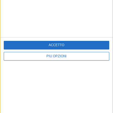
BARLETTA - 18 GIUGNO 2013
Bambino rimane chiuso in un auto,
intervengono Vigili del Fuoco e Polizia
Municipale
Precedente
1
2
...
235
236
237
238
239
ACCETTO
...
Successiva
PIÙ OPZIONI