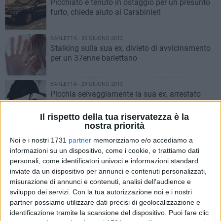
Picchiato e tenuto in ostaggio per un presunto
furto, chiede aiuto ai Carabinieri
BARLETTA - 30 GIUGNO 2013
Stalking sulla sua ex, divieto di avvicinamento
per un 37enne barlettano
BARLETTA - 29 GIUGNO 2013
Picchia selvaggiamente la sua ex, arrestato
33enne barlettano
Il rispetto della tua riservatezza è la
nostra priorità
BARLETTA - 29 GIUGNO 2013
Caldo e incendi, tanto lavoro per la Protezione
Noi e i nostri 1731
partner
memorizziamo e/o accediamo a
Civile
informazioni su un dispositivo, come i cookie, e trattiamo dati
personali, come identificatori univoci e informazioni standard
inviate da un dispositivo per annunci e contenuti personalizzati,
BARLETTA - 27 GIUGNO 2013
misurazione di annunci e contenuti, analisi dell'audience e
Minaccia suicidio con pezzo di metallo, paura
sviluppo dei servizi.
Con la tua autorizzazione noi e i nostri
davanti a Palazzo di Città
partner possiamo utilizzare dati precisi di geolocalizzazione e
identificazione tramite la scansione del dispositivo. Puoi fare clic