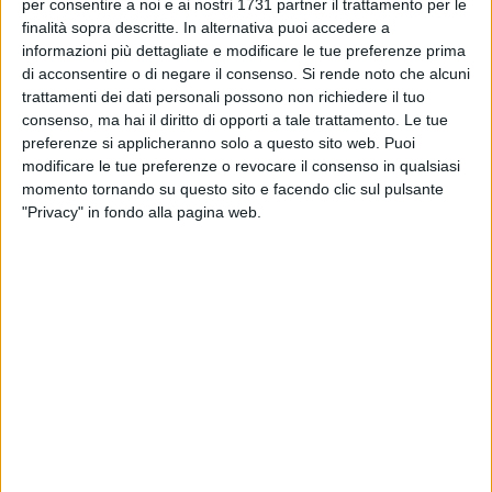
BARLETTA - 27 GIUGNO 2013
per consentire a noi e ai nostri 1731 partner il trattamento per le
Rapinatori assaltano supermercato in via
finalità sopra descritte. In alternativa puoi accedere a
Prascina, messi in fuga da sparo
informazioni più dettagliate e modificare le tue preferenze prima
di acconsentire o di negare il consenso.
Si rende noto che alcuni
trattamenti dei dati personali possono non richiedere il tuo
BARLETTA - 26 GIUGNO 2013
consenso, ma hai il diritto di opporti a tale trattamento. Le tue
Mare agitato, pronto soccorso per due
preferenze si applicheranno solo a questo sito web. Puoi
bagnanti a Ponente
modificare le tue preferenze o revocare il consenso in qualsiasi
momento tornando su questo sito e facendo clic sul pulsante
BARLETTA - 26 GIUGNO 2013
"Privacy" in fondo alla pagina web.
Tentata rapina alla Credem di Andria: arrestati
tre barlettani
BARLETTA - 25 GIUGNO 2013
Occupanti ex Distilleria: il Comune di Barletta
sarà parte civile
BARLETTA - 24 GIUGNO 2013
Allacci abusivi alla rete elettrica, risparmiavano
fino al 99%