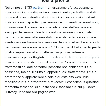
nostra priorità
Noi e i nostri 1733
partner
memorizziamo e/o accediamo a
informazioni su un dispositivo, come i cookie, e trattiamo dati
personali, come identificatori univoci e informazioni standard
inviate da un dispositivo per annunci e contenuti personalizzati,
misurazione di annunci e contenuti, analisi dell'audience e
sviluppo dei servizi.
Con la tua autorizzazione noi e i nostri
partner possiamo utilizzare dati precisi di geolocalizzazione e
Allarmi che suonano, sirene spiegate di ambulanze che si
identificazione tramite la scansione del dispositivo. Puoi fare clic
reiterano nell'aria e poca corrente. Questi i lasciti del
per consentire a noi e ai nostri 1733 partner il trattamento per le
blackout elettrico che questa notte ha lasciato dopo la
finalità sopra descritte. In alternativa puoi accedere a
mezzanotte per alcuni minuti al buio alcune vie del centro di
informazioni più dettagliate e modificare le tue preferenze prima
Barletta, tra cui Corso Vittorio Emanuele, Corso Garibaldi, via
di acconsentire o di negare il consenso.
Si rende noto che alcuni
trattamenti dei dati personali possono non richiedere il tuo
Girondi e parte di via d'Aragona. Il guasto ha colpito parecchi
consenso, ma hai il diritto di opporti a tale trattamento. Le tue
punti della città, tra cui un paio di vie antistanti il Castello
preferenze si applicheranno solo a questo sito web. Puoi
Svevo, traverse di via Madonna della Croce, via Chieffi e
modificare le tue preferenze o revocare il consenso in qualsiasi
parte di via Barberini. Non sono invece state toccate dal
momento tornando su questo sito e facendo clic sul pulsante
danno le litoranee, la Zona 167 e l'Ospedale "Dimiccoli",
"Privacy" in fondo alla pagina web.
comunque provvisto di generatori per queste emergenze.