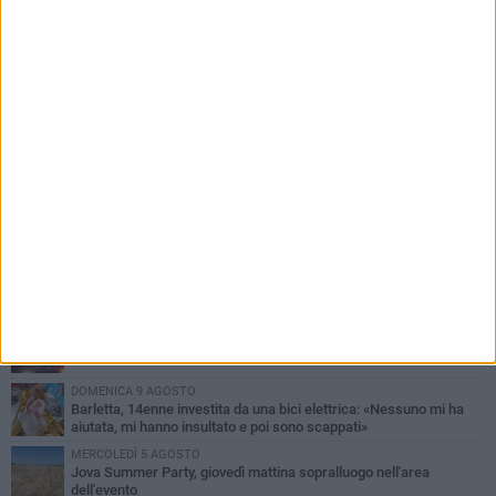
PIÙ LETTI QUESTA SETTIMANA
MERCOLEDÌ 5 AGOSTO
Barletta piange Gioacchino Dagnello: 64enne barlettano investito
all'alba a Trani
GIOVEDÌ 6 AGOSTO
Il ricordo di "Cecco", il benzinaio col sorriso: «Contava i giorni che
lo separavano dalla pensione»
VENERDÌ 7 AGOSTO
Incidente sulla 16 bis a Barletta, traffico bloccato verso Bari
DOMENICA 9 AGOSTO
Barletta, 14enne investita da una bici elettrica: «Nessuno mi ha
aiutata, mi hanno insultato e poi sono scappati»
MERCOLEDÌ 5 AGOSTO
Jova Summer Party, giovedì mattina sopralluogo nell'area
dell'evento