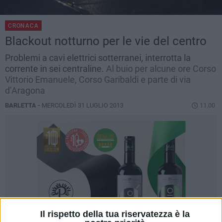
CRONACA
Blackout notturno per le vie del centro
Problemi a cavi elettrici sotterranei, interrotta la
corrente in sei centraline.
Al buio per alcune ore Corso
Vittorio Emanuele, Corso Garibaldi e parte di via
d’Aragona
BARLETTA -
MERCOLEDÌ 31 LUGLIO 2013
11.00
Il rispetto della tua riservatezza è la