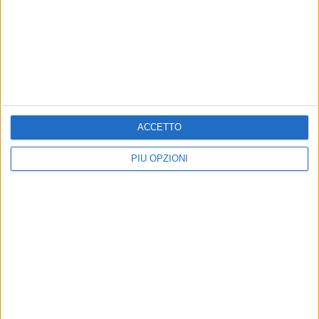
BARLETTA - 3 LUGLIO 2013
"Primapagina" anticipa le vacanze, "La
Gazzetta del Mezzogiorno" pensa ai tagli
Precedente
1
2
...
234
235
236
237
238
ACCETTO
...
Successiva
PIÙ OPZIONI