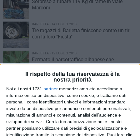
Sorpreso a rubare 119 Kg di rame in viale
Marconi
BARLETTA - 14 LUGLIO 2013
Tre ragazzi di Barletta finiscono contro un tir
con la loro "Fiesta"
BARLETTA - 12 LUGLIO 2013
Fermato il narcotraffico albanese che
coinvolgeva anche Barletta
Il rispetto della tua riservatezza è la
nostra priorità
BARLETTA - 11 LUGLIO 2013
Incendio nei pressi della caserma "Stella",
Noi e i nostri 1731
partner
memorizziamo e/o accediamo a
intervengono i Vigili del fuoco
informazioni su un dispositivo, come i cookie, e trattiamo dati
personali, come identificatori univoci e informazioni standard
inviate da un dispositivo per annunci e contenuti personalizzati,
BARLETTA - 11 LUGLIO 2013
misurazione di annunci e contenuti, analisi dell'audience e
Barletta, scoperto dentista che ha evaso oltre 1
sviluppo dei servizi.
Con la tua autorizzazione noi e i nostri
milione di euro
partner possiamo utilizzare dati precisi di geolocalizzazione e
identificazione tramite la scansione del dispositivo. Puoi fare clic