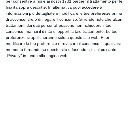
BAT - 10 LUGLIO 2013
per consentire a noi e ai nostri 1731 partner il trattamento per le
L'Asl Bat chiude il bilancio 2012 in equilibrio
finalità sopra descritte. In alternativa puoi accedere a
informazioni più dettagliate e modificare le tue preferenze prima
di acconsentire o di negare il consenso.
Si rende noto che alcuni
trattamenti dei dati personali possono non richiedere il tuo
BARLETTA - 9 LUGLIO 2013
consenso, ma hai il diritto di opporti a tale trattamento. Le tue
Prometteva lavoro in cambio di soldi, arrestato
preferenze si applicheranno solo a questo sito web. Puoi
dopo la denuncia della vittima
modificare le tue preferenze o revocare il consenso in qualsiasi
momento tornando su questo sito e facendo clic sul pulsante
BARLETTA - 9 LUGLIO 2013
"Privacy" in fondo alla pagina web.
Convinsero la zia a comprare un
appartamento, condannati coniugi di Barletta
BARLETTA - 8 LUGLIO 2013
Contrabbando di alcool e birra, maxi-sequestro
a Trani
BARLETTA - 8 LUGLIO 2013
In giro con cocaina per le vie di Barletta,
arrestato 35enne