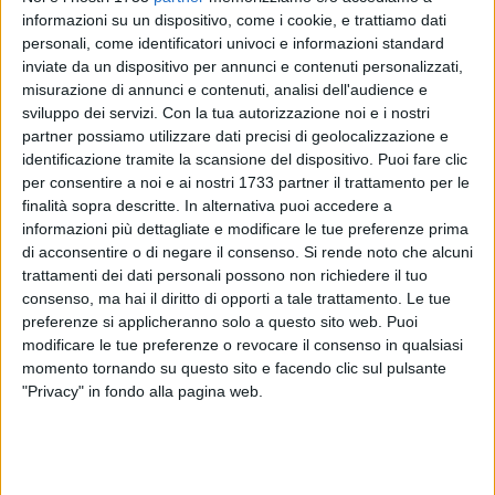
informazioni su un dispositivo, come i cookie, e trattiamo dati
personali, come identificatori univoci e informazioni standard
inviate da un dispositivo per annunci e contenuti personalizzati,
misurazione di annunci e contenuti, analisi dell'audience e
sviluppo dei servizi.
Con la tua autorizzazione noi e i nostri
partner possiamo utilizzare dati precisi di geolocalizzazione e
identificazione tramite la scansione del dispositivo. Puoi fare clic
per consentire a noi e ai nostri 1733 partner il trattamento per le
finalità sopra descritte. In alternativa puoi accedere a
2108
conducenti sottoposti a controllo con etilometro,
59
di
informazioni più dettagliate e modificare le tue preferenze prima
essi sanzionati per guida sotto influenza alcolica, 53 patenti
di acconsentire o di negare il consenso.
Si rende noto che alcuni
trattamenti dei dati personali possono non richiedere il tuo
ritirate, 144 infrazioni per eccesso di velocità, 755 punti
consenso, ma hai il diritto di opporti a tale trattamento. Le tue
decurtati dalla patente, 37 pattuglie impiegate, 340 biglietti
preferenze si applicheranno solo a questo sito web. Puoi
omaggio per ingresso alle discoteche consegnati ai guidatori
modificare le tue preferenze o revocare il consenso in qualsiasi
sobri. Sono questi i risultati conseguiti dal Compartimento
momento tornando su questo sito e facendo clic sul pulsante
Polizia Stradale per la Puglia in occasione della decima
"Privacy" in fondo alla pagina web.
edizione di
Guido con Prudenza
, campagna di sicurezza
stradale realizzata con Fondazione ANIA e SILB
(associazione imprese di intrattenimento da ballo)
conclusasi qualche ora fa.