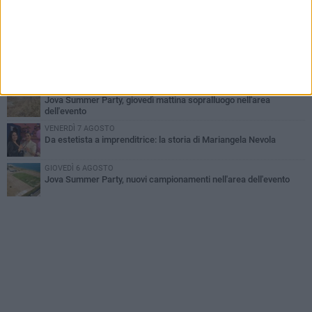
GIOVEDÌ 6 AGOSTO
Il ricordo di "Cecco", il benzinaio col sorriso: «Contava i giorni che
lo separavano dalla pensione»
VENERDÌ 7 AGOSTO
Incidente sulla 16 bis a Barletta, traffico bloccato verso Bari
MERCOLEDÌ 5 AGOSTO
Jova Summer Party, giovedì mattina sopralluogo nell'area
dell'evento
VENERDÌ 7 AGOSTO
Da estetista a imprenditrice: la storia di Mariangela Nevola
GIOVEDÌ 6 AGOSTO
Jova Summer Party, nuovi campionamenti nell'area dell'evento