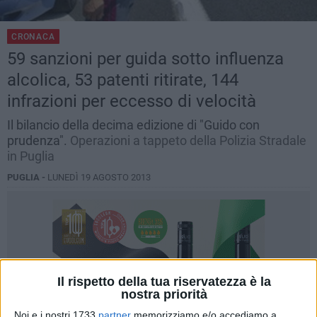
CRONACA
59 sanzioni per guida sotto influenza
alcolica, 53 patenti ritirate, 144
infrazioni per eccesso di velocità
Il bilancio della decima edizione di "Guido con
prudenza".
Operazioni a tappeto della Polizia Stradale
in Puglia
PUGLIA -
LUNEDÌ 19 AGOSTO 2013
Il rispetto della tua riservatezza è la
nostra priorità
Noi e i nostri 1733
partner
memorizziamo e/o accediamo a