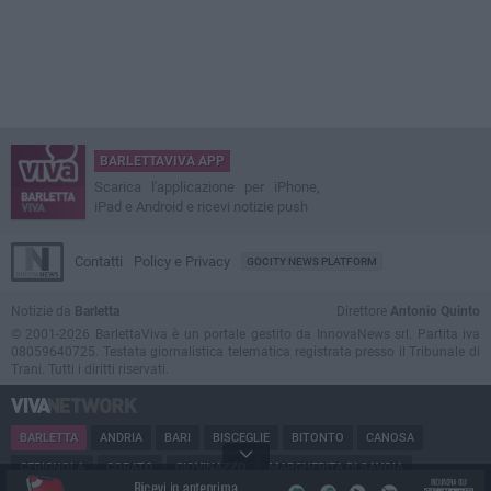
BARLETTAVIVA APP
Scarica l'applicazione per iPhone,
iPad e Android e ricevi notizie push
Contatti
Policy e Privacy
GOCITY NEWS PLATFORM
Notizie da
Barletta
Direttore
Antonio Quinto
© 2001-2026 BarlettaViva è un portale gestito da InnovaNews srl. Partita iva
08059640725. Testata giornalistica telematica registrata presso il Tribunale di
Trani. Tutti i diritti riservati.
BARLETTA
ANDRIA
BARI
BISCEGLIE
BITONTO
CANOSA
CERIGNOLA
CORATO
GIOVINAZZO
MARGHERITA DI SAVOIA