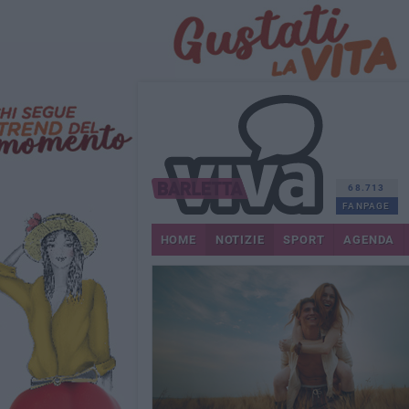
68.713
FANPAGE
HOME
NOTIZIE
SPORT
AGENDA