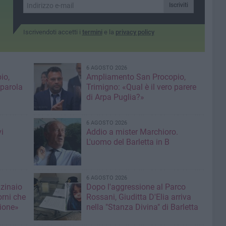
25 km
Iscriviti
Iscrivendoti accetti i
termini
e la
privacy policy
6 AGOSTO 2026
io,
Ampliamento San Procopio,
 parola
Trimigno: «Qual è il vero parere
di Arpa Puglia?»
6 AGOSTO 2026
i
Addio a mister Marchioro.
L'uomo del Barletta in B
6 AGOSTO 2026
nzinaio
Dopo l'aggressione al Parco
orni che
Rossani, Giuditta D'Elia arriva
ione»
nella "Stanza Divina" di Barletta