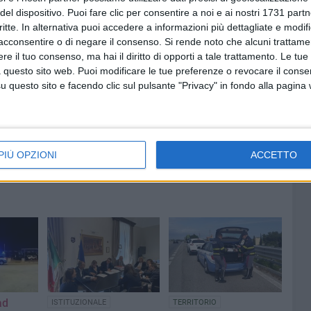
del dispositivo. Puoi fare clic per consentire a noi e ai nostri 1731 partn
uta e sequestrata una ingente quantità di piante di
critte. In alternativa puoi accedere a informazioni più dettagliate e modif
zione.
acconsentire o di negare il consenso.
Si rende noto che alcuni trattamen
e il tuo consenso, ma hai il diritto di opporti a tale trattamento. Le tue
 questo sito web. Puoi modificare le tue preferenze o revocare il conse
questo sito e facendo clic sul pulsante "Privacy" in fondo alla pagina
PIÙ OPZIONI
ACCETTO
ad
ISTITUZIONALE
TERRITORIO