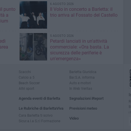
6 AGOSTO 2026
il punto
Il Volo in concerto a Barletta: il
ità a
trio arriva al Fossato del Castello
mium
5 AGOSTO 2026
edì
Petardi lanciati in un'attività
area
commerciale: «Ora basta. La
sicurezza delle periferie è
un'emergenza»
Scacchi
Barletta Giuridica
Calcio a 5
Bar.S.A. informa
Beach Soccer
Auto e motori
Altri sport
In Web Veritas
I
Agenda eventi di Barletta
Segnalazioni iReport
R
B
Le Rubriche di BarlettaViva
Previsioni meteo
i
Cara Barletta ti scrivo
Video
Sicur.a.l.a S.r.l Formazione