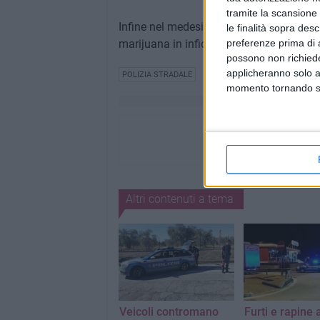
tramite la scansione 
Infine nel medesimo sito, è stata rinven
le finalità sopra des
marijuana in infiorescenza ed in essicca
preferenze prima di 
possono non richieder
applicheranno solo a
POLIZIA STRADALE
momento tornando su 
Altri contenuti a tema
Veicoli contromano
Furti e rapine 