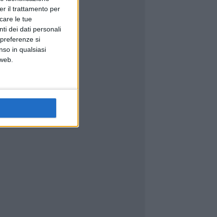
er il trattamento per
icare le tue
ti dei dati personali
 preferenze si
nso in qualsiasi
 web.