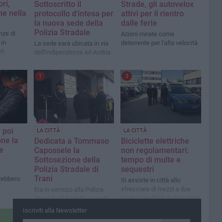
ri,
Sottoscritto il
Strade, gli autovelox
e nella
protocollo d'intesa per
attivi per il rientro
la nuova sede della
dalle ferie
Polizia Stradale
nze di
Azioni mirate come
 in
deterrente per l'alta velocità
La sede sarà ubicata in via
ri
dell'Indipendenza ad Andria
1
3
e poi
LA CITTÀ
LA CITTÀ
one la
Dedicata a Tommaso
Biciclette elettriche
e
Capossele la
non regolamentari:
Sottosezione della
tempo di multe e
Polizia Stradale di
sequestri
Trani
rebbero
Si assiste in città allo
sfrecciare di mezzi a due
Era in servizio alla Polizia
ruote camuffati da biciclette
Stradale di Barletta quando
elettriche che raggiungono
fu investito nel 2000
Iscriviti alla Newsletter
velocità di molto superiori ai