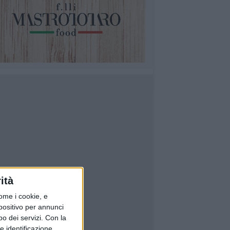
ità
ome i cookie, e
spositivo per annunci
o dei servizi.
Con la
e identificazione