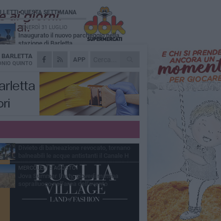
Ù LETTI QUESTA SETTIMANA
VENERDÌ 31 LUGLIO
Inaugurato il nuovo parcheggio nella
stazione di Barletta
A
BARLETTA
MERCOLEDÌ 5 AGOSTO
APP
Barletta piange Gioacchino Dagnello:
NIO QUINTO
64enne barlettano investito all'alba a Trani
GIOVEDÌ 30 LUGLIO
Rapina all'Ipercoop di Barletta: nel mirino la
gioielleria, banditi in fuga
DOMENICA 2 AGOSTO
Beni confiscati alla mafia. Nasce il servizio
di Co-housing
VENERDÌ 31 LUGLIO
Divieto di balneazione revocato, tornano
balneabili le acque antistanti il Canale H
MERCOLEDÌ 5 AGOSTO
Jova Summer Party, giovedì mattina
sopralluogo nell'area dell'evento