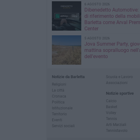
6 AGOSTO 2026
Dibenedetto Automotive: 
di riferimento della mobil
Barletta come Arval Pre
Center
5 AGOSTO 2026
Jova Summer Party, giov
mattina sopralluogo nell'
dell'evento
Notizie da Barletta
Scuola e Lavoro
Associazioni
Religioni
La città
Notizie sportive
Cronaca
Calcio
Politica
Basket
Istituzionale
Volley
Territorio
Tennis
Eventi
Arti Marziali
Servizi sociali
Tennistavolo