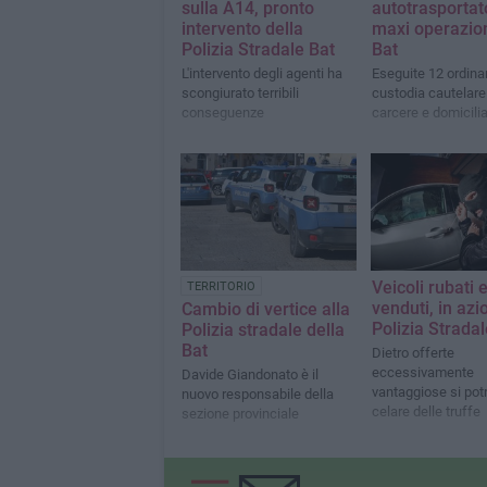
sulla A14, pronto
autotrasportato
intervento della
maxi operazion
Polizia Stradale Bat
Bat
L'intervento degli agenti ha
Eseguite 12 ordina
scongiurato terribili
custodia cautelare
conseguenze
carcere e domicilia
Veicoli rubati 
TERRITORIO
venduti, in azi
Cambio di vertice alla
Polizia Stradal
Polizia stradale della
Bat
Dietro offerte
eccessivamente
Davide Giandonato è il
vantaggiose si pot
nuovo responsabile della
celare delle truffe
sezione provinciale