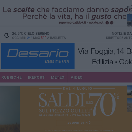
PI
26.5
°C
CIELO SERENO
NOTIZIE D
31°
OGGI MIN
24°
MAX
A
BARLETTA
DIRETTORE
ANTO
RUBRICHE
IREPORT
METEO
VIDEO