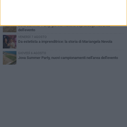
VENERDÌ 7 AGOSTO
Incidente sulla 16 bis a Barletta, traffico bloccato verso Bari
MERCOLEDÌ 5 AGOSTO
Jova Summer Party, giovedì mattina sopralluogo nell'area
dell'evento
VENERDÌ 7 AGOSTO
Da estetista a imprenditrice: la storia di Mariangela Nevola
GIOVEDÌ 6 AGOSTO
Jova Summer Party, nuovi campionamenti nell'area dell'evento