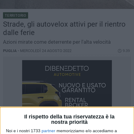
TERRITORIO
Strade, gli autovelox attivi per il rientro
dalle ferie
Azioni mirate come deterrente per l'alta velocità
PUGLIA -
MERCOLEDÌ 24 AGOSTO 2022
9.39
Il rispetto della tua riservatezza è la
nostra priorità
Noi e i nostri 1733
partner
memorizziamo e/o accediamo a