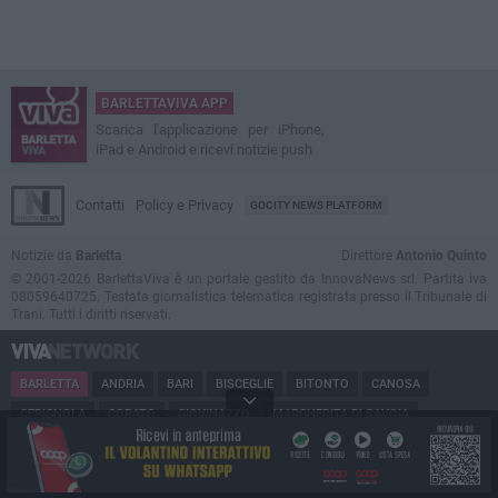
BARLETTAVIVA APP
Scarica l'applicazione per iPhone,
iPad e Android e ricevi notizie push
Contatti
Policy e Privacy
GOCITY NEWS PLATFORM
Notizie da
Barletta
Direttore
Antonio Quinto
© 2001-2026 BarlettaViva è un portale gestito da InnovaNews srl. Partita iva
08059640725. Testata giornalistica telematica registrata presso il Tribunale di
Trani. Tutti i diritti riservati.
BARLETTA
ANDRIA
BARI
BISCEGLIE
BITONTO
CANOSA
CERIGNOLA
CORATO
GIOVINAZZO
MARGHERITA DI SAVOIA
MINERVINO
MODUGNO
MOLFETTA
PUGLIA
RUVO
SAN FERDINANDO
SPINAZZOLA
TERLIZZI
TRANI
TRINITAPOLI