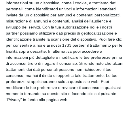
informazioni su un dispositivo, come i cookie, e trattiamo dati
personali, come identificatori univoci e informazioni standard
18
inviate da un dispositivo per annunci e contenuti personalizzati,
misurazione di annunci e contenuti, analisi dell'audience e
sviluppo dei servizi.
Con la tua autorizzazione noi e i nostri
partner possiamo utilizzare dati precisi di geolocalizzazione e
La Polizia di Stato rende pubbliche le tratte stradali dove
identificazione tramite la scansione del dispositivo. Puoi fare clic
sono operativi, giorno per giorno, gli strumenti di controllo
per consentire a noi e ai nostri 1733 partner il trattamento per le
della velocità.
finalità sopra descritte. In alternativa puoi accedere a
informazioni più dettagliate e modificare le tue preferenze prima
Un modo per invitare gli automobilisti a moderare l'andatura
di acconsentire o di negare il consenso.
Si rende noto che alcuni
trattamenti dei dati personali possono non richiedere il tuo
rispettando i limiti e prevenire così gli incidenti. E' importante
consenso, ma hai il diritto di opporti a tale trattamento. Le tue
infatti tenere la velocità sotto controllo. L'elenco degli
preferenze si applicheranno solo a questo sito web. Puoi
autovelox è aggiornato settimanalmente.
modificare le tue preferenze o revocare il consenso in qualsiasi
momento tornando su questo sito e facendo clic sul pulsante
Quelli che pubblichiamo sono gli autovelox presenti nella
"Privacy" in fondo alla pagina web.
settimana che va da lunedì 22 agosto 2022 a domenica 28
agosto 2022.
Il documento è in allegato.