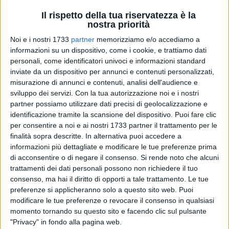
Il rispetto della tua riservatezza è la
nostra priorità
Noi e i nostri 1733
partner
memorizziamo e/o accediamo a
48
informazioni su un dispositivo, come i cookie, e trattiamo dati
personali, come identificatori univoci e informazioni standard
inviate da un dispositivo per annunci e contenuti personalizzati,
Sale a due, nell'arco di nemmeno un mese, il numero di
misurazione di annunci e contenuti, analisi dell'audience e
sviluppo dei servizi.
Con la tua autorizzazione noi e i nostri
veicoli segnalati contromano sul tratto autostradale della
partner possiamo utilizzare dati precisi di geolocalizzazione e
A/14 messi in sicurezza e sanzionati dalla Polizia Stradale
identificazione tramite la scansione del dispositivo. Puoi fare clic
della Provincia B.A.T.
per consentire a noi e ai nostri 1733 partner il trattamento per le
finalità sopra descritte. In alternativa puoi accedere a
Nei giorni scorsi, in piena notte, una pattuglia in servizio
informazioni più dettagliate e modificare le tue preferenze prima
presso la Sezione Polstrada di Andria, su segnalazione del
di acconsentire o di negare il consenso.
Si rende noto che alcuni
Centro Operativo, ha ricevuto notizia di un mezzo pesante
trattamenti dei dati personali possono non richiedere il tuo
consenso, ma hai il diritto di opporti a tale trattamento. Le tue
che percorreva in direzione opposta di marcia la carreggiata
preferenze si applicheranno solo a questo sito web. Puoi
sud della A/14 in territorio barese, diretto vero nord.
modificare le tue preferenze o revocare il consenso in qualsiasi
momento tornando su questo sito e facendo clic sul pulsante
Gli operatori di polizia, compreso il pericolo, si sono
"Privacy" in fondo alla pagina web.