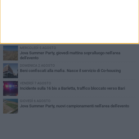
PIÙ LETTI QUESTA SETTIMANA
MERCOLEDÌ 5 AGOSTO
Barletta piange Gioacchino Dagnello: 64enne barlettano investito
all'alba a Trani
GIOVEDÌ 6 AGOSTO
Il ricordo di "Cecco", il benzinaio col sorriso: «Contava i giorni che
lo separavano dalla pensione»
MERCOLEDÌ 5 AGOSTO
Jova Summer Party, giovedì mattina sopralluogo nell'area
dell'evento
DOMENICA 2 AGOSTO
Beni confiscati alla mafia. Nasce il servizio di Co-housing
VENERDÌ 7 AGOSTO
Incidente sulla 16 bis a Barletta, traffico bloccato verso Bari
GIOVEDÌ 6 AGOSTO
Jova Summer Party, nuovi campionamenti nell'area dell'evento