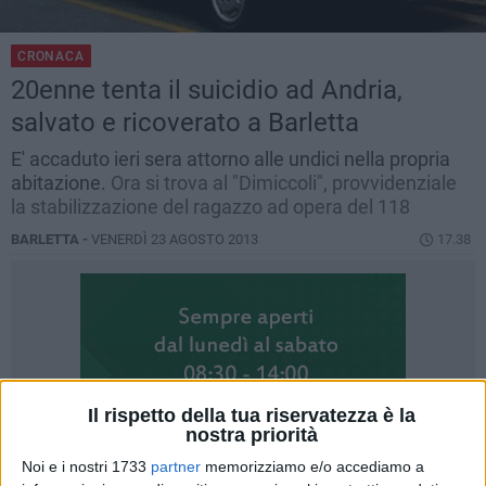
CRONACA
20enne tenta il suicidio ad Andria,
salvato e ricoverato a Barletta
E' accaduto ieri sera attorno alle undici nella propria
abitazione.
Ora si trova al "Dimiccoli", provvidenziale
la stabilizzazione del ragazzo ad opera del 118
BARLETTA -
VENERDÌ 23 AGOSTO 2013
17.38
Il rispetto della tua riservatezza è la
nostra priorità
Noi e i nostri 1733
partner
memorizziamo e/o accediamo a