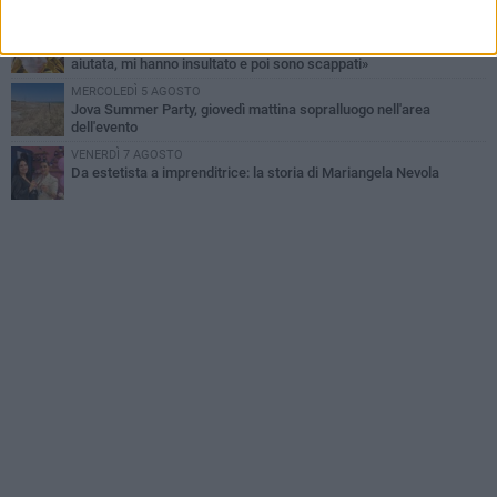
DOMENICA 9 AGOSTO
Barletta, 14enne investita da una bici elettrica: «Nessuno mi ha
aiutata, mi hanno insultato e poi sono scappati»
MERCOLEDÌ 5 AGOSTO
Jova Summer Party, giovedì mattina sopralluogo nell'area
dell'evento
VENERDÌ 7 AGOSTO
Da estetista a imprenditrice: la storia di Mariangela Nevola