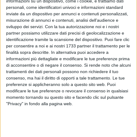
informazioni su un dispositivo, come i cookie, e trattiamo dati
personali, come identificatori univoci e informazioni standard
inviate da un dispositivo per annunci e contenuti personalizzati,
misurazione di annunci e contenuti, analisi dell'audience e
sviluppo dei servizi.
Con la tua autorizzazione noi e i nostri
partner possiamo utilizzare dati precisi di geolocalizzazione e
identificazione tramite la scansione del dispositivo. Puoi fare clic
per consentire a noi e ai nostri 1733 partner il trattamento per le
finalità sopra descritte. In alternativa puoi accedere a
E' successo nella propria abitazione alla presenza di un
informazioni più dettagliate e modificare le tue preferenze prima
gruppetto di amici: un giovane ventenne andriese ha tentato
di acconsentire o di negare il consenso.
Si rende noto che alcuni
il suicidio attorno alle undici di ieri sera per cause ancora
trattamenti dei dati personali possono non richiedere il tuo
non chiare, ma è stato salvato dal provvidenziale intervento
consenso, ma hai il diritto di opporti a tale trattamento. Le tue
dei soccorritori della squadra "Mike" del 118 di Andria 1
preferenze si applicheranno solo a questo sito web. Puoi
prontamente allertati.
modificare le tue preferenze o revocare il consenso in qualsiasi
momento tornando su questo sito e facendo clic sul pulsante
"Privacy" in fondo alla pagina web.
Il ragazzo, ventenne, ha tagliato le vene con una lama e
l'intervento immediato dell'ambulanza ha previsto la
stabilizzazione del paziente direttamente sul posto. Il
successivo trasporto è stato in codice rosso all'Ospedale
"Dimiccoli" di Barletta dove è stato ricoverato e dichiarato