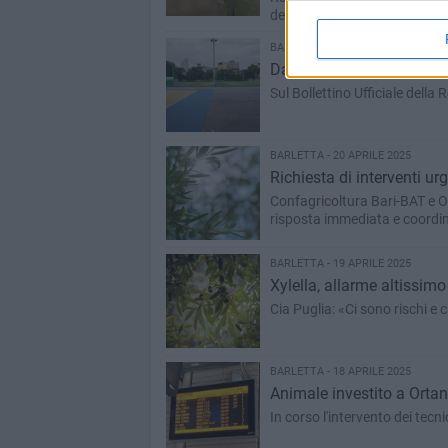
dell’Alta Murgia
BARLETTA - 21 APRILE 2025
Da martedì 22 aprile doma
Sul Bollettino Ufficiale della
BARLETTA - 20 APRILE 2025
Richiesta di interventi urg
Confagricoltura Bari-BAT e OP
risposta immediata e coordina
BARLETTA - 19 APRILE 2025
Xylella, allarme altissimo
Cia Puglia: «Ci sono rischi e c
BARLETTA - 18 APRILE 2025
Animale investito a Ortanov
In corso l'intervento dei tecni