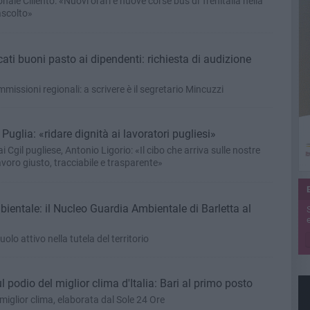
ale Ciliento: «Nuovi orari e nuove corse bus di Trenitalia nella
ascolto»
ati buoni pasto ai dipendenti: richiesta di audizione
issioni regionali: a scrivere è il segretario Mincuzzi
uglia: «ridare dignità ai lavoratori pugliesi»
ai Cgil pugliese, Antonio Ligorio: «Il cibo che arriva sulle nostre
avoro giusto, tracciabile e trasparente»
ientale: il Nucleo Guardia Ambientale di Barletta al
e
olo attivo nella tutela del territorio
ul podio del miglior clima d'Italia: Bari al primo posto
l miglior clima, elaborata dal Sole 24 Ore