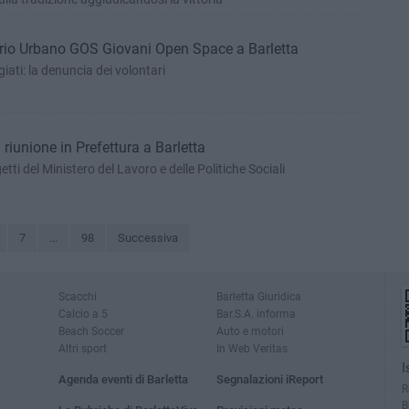
torio Urbano GOS Giovani Open Space a Barletta
giati: la denuncia dei volontari
 riunione in Prefettura a Barletta
tti del Ministero del Lavoro e delle Politiche Sociali
7
...
98
Successiva
Scacchi
Barletta Giuridica
Calcio a 5
Bar.S.A. informa
Beach Soccer
Auto e motori
Altri sport
In Web Veritas
I
Agenda eventi di Barletta
Segnalazioni iReport
R
B