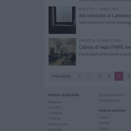
BARLETTA - 1 APRILE 2025
Atti vandalici al Labora
Vetri infranti e infissi danneg
BARLETTA - 27 MARZO 2025
Cabina di regia PNRR, ieri
Particolare attenzione a proge
Precedente
1
...
3
4
5
6
Notizie da Barletta
Scuola e Lavoro
Associazioni
Religioni
La città
Notizie sportive
Cronaca
Calcio
Politica
Basket
Istituzionale
Volley
Territorio