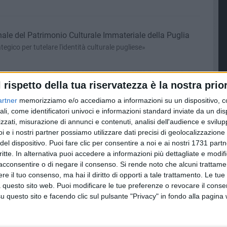
ionale del Patrimonio Culturale Immateriale della Puglia
gico per tutelare l'identità culturale pugliese»
l rispetto della tua riservatezza è la nostra prior
 i pescherecci suoneranno in contemporanea in
artner
memorizziamo e/o accediamo a informazioni su un dispositivo, c
ali, come identificatori univoci e informazioni standard inviate da un di
esentanti del settore: «Siete custodi del mare, esempio di
turo»
zzati, misurazione di annunci e contenuti, analisi dell'audience e svilupp
i e i nostri partner possiamo utilizzare dati precisi di geolocalizzazione 
del dispositivo. Puoi fare clic per consentire a noi e ai nostri 1731 partn
Delvecchio, dopo una fuga di gas in via Milano a
critte. In alternativa puoi accedere a informazioni più dettagliate e modif
acconsentire o di negare il consenso.
Si rende noto che alcuni trattamen
i Savoia una targa per commemorarlo
e il tuo consenso, ma hai il diritto di opporti a tale trattamento. Le tue
 questo sito web. Puoi modificare le tue preferenze o revocare il conse
questo sito e facendo clic sul pulsante "Privacy" in fondo alla pagina
ina in Puglia torna “Biodiversa”: tre giorni per viaggiare
 UNESCO
alle aree protette italiane, promossa dal Parco Nazionale