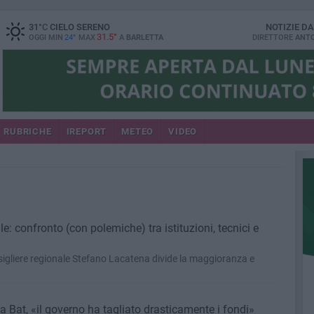
31
°C
CIELO SERENO
NOTIZIE D
31.5°
OGGI MIN
24°
MAX
A
BARLETTA
DIRETTORE
ANTO
RUBRICHE
IREPORT
METEO
VIDEO
e: confronto (con polemiche) tra istituzioni, tecnici e
igliere regionale Stefano Lacatena divide la maggioranza e
 Bat, «il governo ha tagliato drasticamente i fondi»