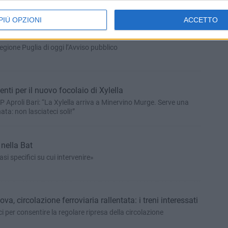
PIÙ OPZIONI
ACCETTO
nde per progetti e campi estivi sportivi
 Regione Puglia di oggi l’Avviso pubblico
enti per il nuovo focolaio di Xylella
 Aproli Bari: “La Xylella arriva a Minervino Murge. Serve una
ta: non lasciateci soli!”
 nella Bat
asi specifici su cui intervenire»
a, circolazione ferroviaria rallentata: i treni interessati
ci per consentire la regolare ripresa della circolazione