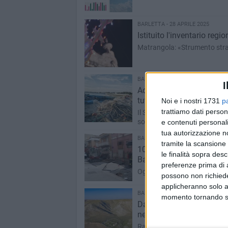
BARLETTA - 28 APRILE 2025
Istituito l'inventario reg
Matrangola: «Strumento strate
BARLETTA - 25 APRILE 2025
I
Addio a Papa Francesco,
tutt'Italia
Noi e i nostri 1731
p
trattiamo dati person
Il Santo Padre disse ai rappr
solidarietà e visione per il fu
e contenuti personali
tua autorizzazione no
BARLETTA - 25 APRILE 2025
tramite la scansione 
10 anni fa moriva Nicola 
le finalità sopra des
Barletta
preferenze prima di 
Oggi nella sua Margherita d
possono non richieder
applicheranno solo a
BARLETTA - 24 APRILE 2025
momento tornando su 
Dal 9 all’11 maggio a Grav
nei Geoparchi Mondiali
Rassegna nazionale dedicata 