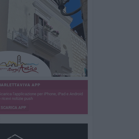
BARLETTAVIVA APP
Scarica l'applicazione per iPhone, iPad e Android
 ricevi notizie push
SCARICA APP