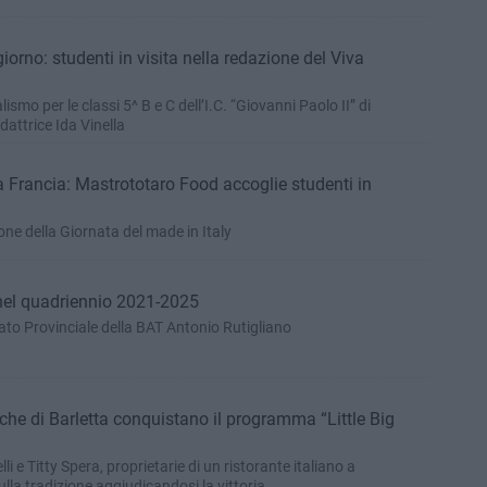
giorno: studenti in visita nella redazione del Viva
ismo per le classi 5^ B e C dell’I.C. “Giovanni Paolo II” di
dattrice Ida Vinella
la Francia: Mastrototaro Food accoglie studenti in
one della Giornata del made in Italy
 nel quadriennio 2021-2025
gato Provinciale della BAT Antonio Rutigliano
iche di Barletta conquistano il programma “Little Big
li e Titty Spera, proprietarie di un ristorante italiano a
la tradizione aggiudicandosi la vittoria