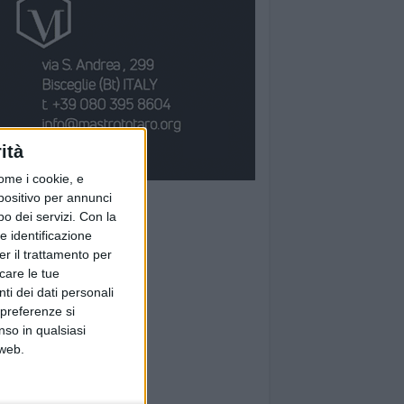
ità
ome i cookie, e
spositivo per annunci
o dei servizi.
Con la
e identificazione
er il trattamento per
icare le tue
ti dei dati personali
 preferenze si
nso in qualsiasi
 web.