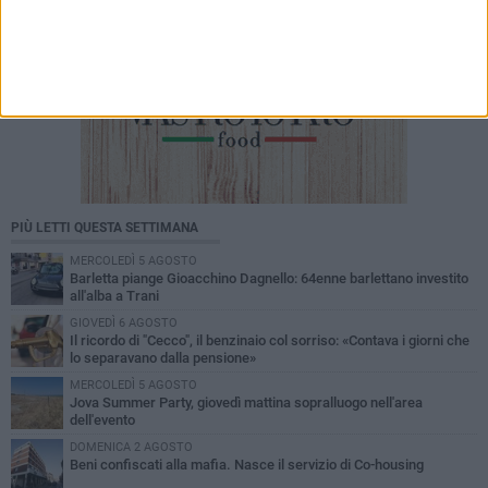
PIÙ LETTI QUESTA SETTIMANA
MERCOLEDÌ 5 AGOSTO
Barletta piange Gioacchino Dagnello: 64enne barlettano investito
all'alba a Trani
GIOVEDÌ 6 AGOSTO
Il ricordo di "Cecco", il benzinaio col sorriso: «Contava i giorni che
lo separavano dalla pensione»
MERCOLEDÌ 5 AGOSTO
Jova Summer Party, giovedì mattina sopralluogo nell'area
dell'evento
DOMENICA 2 AGOSTO
Beni confiscati alla mafia. Nasce il servizio di Co-housing