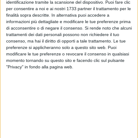
dell'economia della valle.
identificazione tramite la scansione del dispositivo. Puoi fare clic
per consentire a noi e ai nostri 1733 partner il trattamento per le
finalità sopra descritte. In alternativa puoi accedere a
Abbiamo quindi chiesto a
Michele Marino
– presidente del
informazioni più dettagliate e modificare le tue preferenze prima
Consorzio pro Ofanto
– di poterci parlare in modo
di acconsentire o di negare il consenso.
Si rende noto che alcuni
dettagliato della questione ofantina.
trattamenti dei dati personali possono non richiedere il tuo
consenso, ma hai il diritto di opporti a tale trattamento. Le tue
Si sta parlando di un iter legislativo che potrebbe portare la
preferenze si applicheranno solo a questo sito web. Puoi
gestione del fiume Ofanto da regionale a nazionale,
modificare le tue preferenze o revocare il consenso in qualsiasi
momento tornando su questo sito e facendo clic sul pulsante
potrebbe raccontarci la questione nel dettaglio?
"Privacy" in fondo alla pagina web.
"
Per quanto riguarda il
primo punto - che riguarda l'iter
parlamentare - ci sono in esame due disegni di legge e il
primo – cronologicamente – a firma del senatore
Trevisi
, il
secondo del senatore
Dario Damiani
di Barletta che presentò
il disegno di legge subito dopo il nostro forum di Barletta al
castello – che organizzammo due anni fa – a cui partecipò
anche il senatore Damiani e la
prof.ssa Tatarella
in
rappresentanza del ministero dei beni culturali per la tutela
del paesaggio.