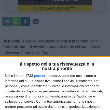
61
Un probabile e possibile passo avanti si prospetta per il
fiume
Ofanto
– il secondo maggior fiume del sud Italia e
unico vero fiume della Puglia.
Il rispetto della tua riservatezza è la
Questo con un disegno di legge che prevede l'istituzione del
nostra priorità
Parco Nazionale dell'Ofanto
e la conseguente salvaguardia
Noi e i nostri 1733
partner
memorizziamo e/o accediamo a
della biodiversità di quello che si presenta un territorio di
informazioni su un dispositivo, come i cookie, e trattiamo dati
grande rilievo e bellezza storica, artistica e ambientale.
personali, come identificatori univoci e informazioni standard
inviate da un dispositivo per annunci e contenuti personalizzati,
Questo nuovo Parco nazionale, che risulterebbe il terzo –
misurazione di annunci e contenuti, analisi dell'audience e
dopo quello del
Gargano
e dell'
alta Murgia
- favorirebbe e
sviluppo dei servizi.
Con la tua autorizzazione noi e i nostri
promuoverebbe lo sviluppo sostenibile del turismo e
partner possiamo utilizzare dati precisi di geolocalizzazione e