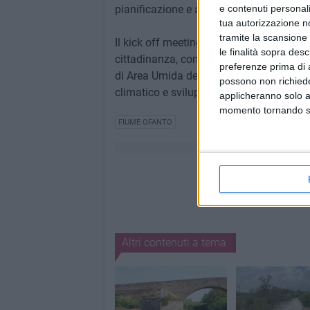
pianificazione e alla gestione sostenibile
e contenuti personali
tua autorizzazione no
tramite la scansione 
Il kick off meeting di Barletta sarà qui
le finalità sopra des
cittadinanza, con l'obiettivo di raccogli
preferenze prima di 
di Area Umida del Fiume Ofanto uno stru
possono non richieder
climatico e sviluppo sostenibile.
applicheranno solo a
momento tornando su 
FIUME OFANTO
Altri contenuti a tema