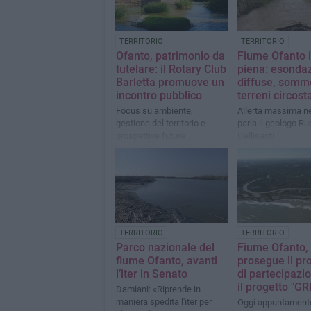
TERRITORIO
TERRITORIO
Ofanto, patrimonio da
Fiume Ofanto 
tutelare: il Rotary Club
piena: esondaz
Barletta promuove un
diffuse, somme
incontro pubblico
terreni circost
Focus su ambiente,
Allerta massima nel
gestione del territorio e
parla il geologo Ru
prospettive future
Dellisanti
TERRITORIO
TERRITORIO
Parco nazionale del
Fiume Ofanto,
fiume Ofanto, avanti
prosegue il pr
l’iter in Senato
di partecipazi
il progetto "G
Damiani: «Riprende in
maniera spedita l'iter per
Oggi appuntamento