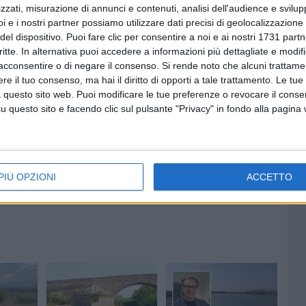
.
zzati, misurazione di annunci e contenuti, analisi dell'audience e svilupp
i e i nostri partner possiamo utilizzare dati precisi di geolocalizzazione 
del dispositivo. Puoi fare clic per consentire a noi e ai nostri 1731 partn
ndi un momento di avvio e confronto aperto a stakeholder e
critte. In alternativa puoi accedere a informazioni più dettagliate e modif
ere esigenze, esperienze e proposte per rendere il Contratto
acconsentire o di negare il consenso.
Si rende noto che alcuni trattamen
mento ancora più solido di resilienza, adattamento
e il tuo consenso, ma hai il diritto di opporti a tale trattamento. Le tue
 questo sito web. Puoi modificare le tue preferenze o revocare il conse
questo sito e facendo clic sul pulsante "Privacy" in fondo alla pagina
PIÙ OPZIONI
ACCETTO