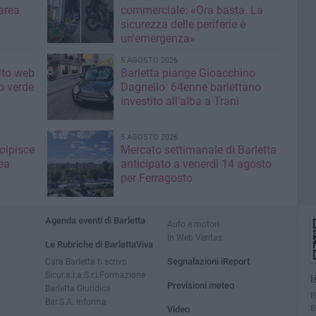
area
commerciale: «Ora basta. La
sicurezza delle periferie è
un'emergenza»
5 AGOSTO 2026
sito web
Barletta piange Gioacchino
o verde
Dagnello: 64enne barlettano
investito all'alba a Trani
5 AGOSTO 2026
colpisce
Mercato settimanale di Barletta
ea
anticipato a venerdì 14 agosto
per Ferragosto
Agenda eventi di Barletta
Auto e motori
In Web Veritas
Le Rubriche di BarlettaViva
Cara Barletta ti scrivo
Segnalazioni iReport
Sicur.a.l.a S.r.l Formazione
I
Previsioni meteo
Barletta Giuridica
R
Bar.S.A. informa
B
Video