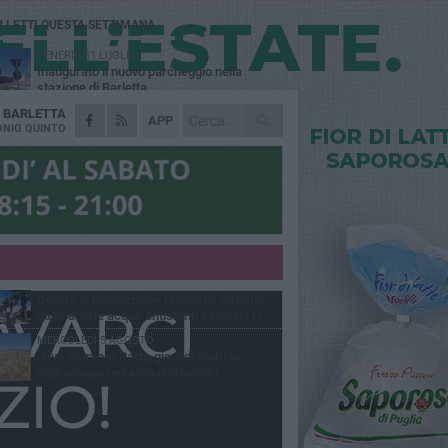
Ù LETTI QUESTA SETTIMANA
VENERDÌ 31 LUGLIO
Inaugurato il nuovo parcheggio nella
stazione di Barletta
A
BARLETTA
MERCOLEDÌ 5 AGOSTO
APP
Barletta piange Gioacchino Dagnello:
NIO QUINTO
64enne barlettano investito all'alba a Trani
GIOVEDÌ 30 LUGLIO
Rapina all'Ipercoop di Barletta: nel mirino la
gioielleria, banditi in fuga
DOMENICA 2 AGOSTO
Beni confiscati alla mafia. Nasce il servizio
di Co-housing
VENERDÌ 31 LUGLIO
Divieto di balneazione revocato, tornano
balneabili le acque antistanti il Canale H
MERCOLEDÌ 5 AGOSTO
Jova Summer Party, giovedì mattina
sopralluogo nell'area dell'evento