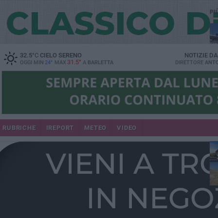
PI
32.5
°C
CIELO SERENO
NOTIZIE D
31.5°
OGGI MIN
24°
MAX
A
BARLETTA
DIRETTORE
ANTO
RUBRICHE
IREPORT
METEO
VIDEO