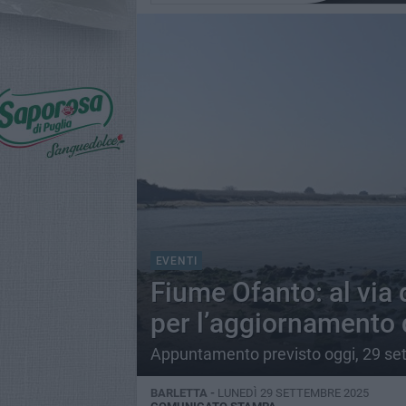
EVENTI
Fiume Ofanto: al via 
per l’aggiornamento 
Appuntamento previsto oggi, 29 se
BARLETTA -
LUNEDÌ 29 SETTEMBRE 2025