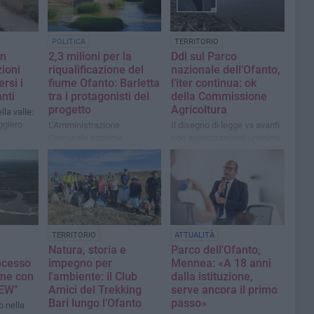
POLITICA
TERRITORIO
in
2,3 milioni per la
Ddl sul Parco
ioni
riqualificazione del
nazionale dell’Ofanto,
rsi i
fiume Ofanto: Barletta
l’iter continua: ok
anti
tra i protagonisti del
della Commissione
progetto
Agricoltura
la valle:
ggiero
L’Amministrazione
Il disegno di legge va avanti
Comunale esprime
con apprezzamenti unanimi.
soddisfazione per il risultato
Damiani: «Un’opportunità per
conseguito e per il lavoro
agricoltura, turismo e
sinergico tra tutte le
territorio»
amministrazioni coinvolte
TERRITORIO
ATTUALITÀ
Natura, storia e
Parco dell'Ofanto,
ocesso
impegno per
Mennea: «A 18 anni
one con
l'ambiente: il Club
dalla istituzione,
REW"
Amici del Trekking
serve ancora il primo
Bari lungo l’Ofanto
passo»
 nella