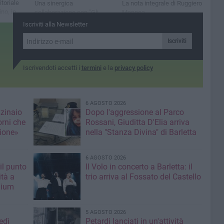
itoriale
Una sinergica
La nota integrale di Ruggiero
no, in
collaborazione con "Gli
Mennea
Amici del Cammino", per
Iscriviti alla Newsletter
esportare le bellezze del
territorio barlettano e non
Iscriviti
solo
Iscrivendoti accetti i
termini
e la
privacy policy
6 AGOSTO 2026
nzinaio
Dopo l'aggressione al Parco
orni che
Rossani, Giuditta D'Elia arriva
ione»
nella "Stanza Divina" di Barletta
6 AGOSTO 2026
il punto
Il Volo in concerto a Barletta: il
ità a
trio arriva al Fossato del Castello
mium
5 AGOSTO 2026
edì
Petardi lanciati in un'attività