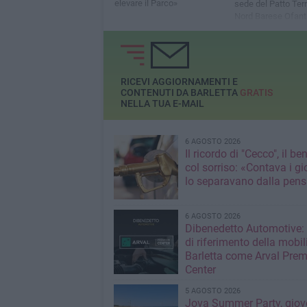
elevare il Parco»
sede del Patto Terr
Nord Barese Ofanti
viale Marconi 39
RICEVI AGGIORNAMENTI E
CONTENUTI DA BARLETTA
GRATIS
NELLA TUA E-MAIL
6 AGOSTO 2026
Il ricordo di "Cecco", il be
col sorriso: «Contava i gi
lo separavano dalla pens
6 AGOSTO 2026
Dibenedetto Automotive: 
di riferimento della mobil
Barletta come Arval Pre
Center
5 AGOSTO 2026
Jova Summer Party, giov