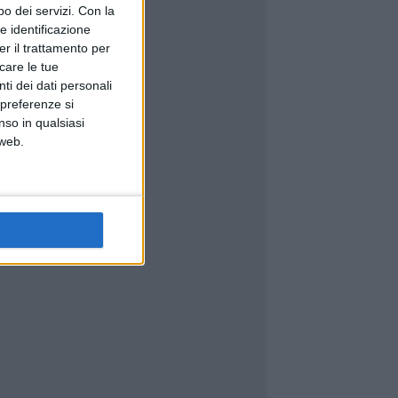
o dei servizi.
Con la
e identificazione
er il trattamento per
icare le tue
ti dei dati personali
 preferenze si
nso in qualsiasi
 web.