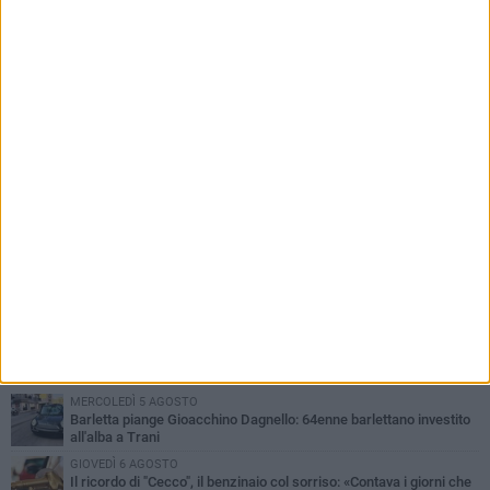
basta. La sicurezza delle periferie è
un'emergenza»
PIÙ LETTI QUESTA SETTIMANA
MERCOLEDÌ 5 AGOSTO
Barletta piange Gioacchino Dagnello: 64enne barlettano investito
all'alba a Trani
GIOVEDÌ 6 AGOSTO
Il ricordo di "Cecco", il benzinaio col sorriso: «Contava i giorni che