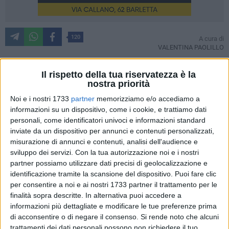
120
A cura di
VALENTINA PAOLILLO
Il rispetto della tua riservatezza è la
nostra priorità
Nelle dune sabbiose di Barletta è in corso un'importante
attività di monitoraggio scientifico dedicata al Fratino
Noi e i nostri 1733
partner
memorizziamo e/o accediamo a
informazioni su un dispositivo, come i cookie, e trattiamo dati
(Charadriusalexandrinus), un piccolo uccello costiero
personali, come identificatori univoci e informazioni standard
sempre più raro, ma fondamentale per valutare lo stato di
inviate da un dispositivo per annunci e contenuti personalizzati,
salute degli ecosistemi litoranei.
misurazione di annunci e contenuti, analisi dell'audience e
sviluppo dei servizi.
Con la tua autorizzazione noi e i nostri
Il Fratino è considerato un indicatore ambientale: la sua
partner possiamo utilizzare dati precisi di geolocalizzazione e
presenza è segnale di ambienti naturali ben conservati, liberi
identificazione tramite la scansione del dispositivo. Puoi fare clic
da eccessiva antropizzazione, inquinamento e disturbi.
per consentire a noi e ai nostri 1733 partner il trattamento per le
finalità sopra descritte. In alternativa puoi accedere a
Nidifica direttamente sulla sabbia, spesso mimetizzandosi
informazioni più dettagliate e modificare le tue preferenze prima
tra conchiglie e piccoli detriti, il che lo rende estremamente
di acconsentire o di negare il consenso.
Si rende noto che alcuni
vulnerabile alle attività umane, soprattutto durante la
trattamenti dei dati personali possono non richiedere il tuo