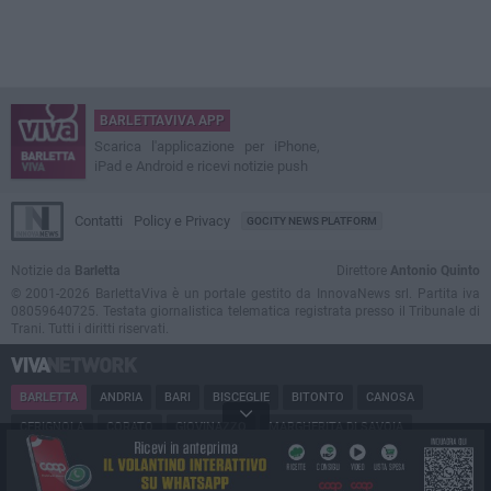
BARLETTAVIVA APP
Scarica l'applicazione per iPhone,
iPad e Android e ricevi notizie push
Contatti
Policy e Privacy
GOCITY NEWS PLATFORM
Notizie da
Barletta
Direttore
Antonio Quinto
© 2001-2026 BarlettaViva è un portale gestito da InnovaNews srl. Partita iva
08059640725. Testata giornalistica telematica registrata presso il Tribunale di
Trani. Tutti i diritti riservati.
BARLETTA
ANDRIA
BARI
BISCEGLIE
BITONTO
CANOSA
CERIGNOLA
CORATO
GIOVINAZZO
MARGHERITA DI SAVOIA
MINERVINO
MODUGNO
MOLFETTA
PUGLIA
RUVO
SAN FERDINANDO
SPINAZZOLA
TERLIZZI
TRANI
TRINITAPOLI