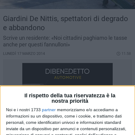
Giardini De Nittis, spettatori di degrado
e abbandono
Scrive un residente: «Noi cittadini paghiamo le tasse
anche per questi fannulloni»
LUNEDÌ 17 MARZO 2014
11.58
Il rispetto della tua riservatezza è la
nostra priorità
Noi e i nostri 1733
partner
memorizziamo e/o accediamo a
informazioni su un dispositivo, come i cookie, e trattiamo dati
personali, come identificatori univoci e informazioni standard
inviate da un dispositivo per annunci e contenuti personalizzati,
misurazione di annunci e contenuti, analisi dell'audience e