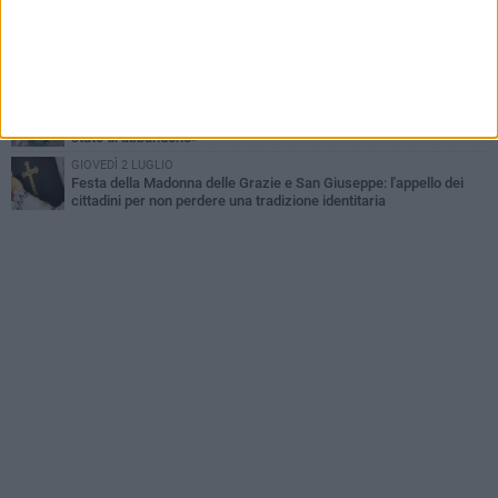
MARTEDÌ 16 GIUGNO
«Ci sentiamo abbandonati. Vogliamo vivere in sicurezza»: la
segnalazione dei residenti in Via Lattanzio
MERCOLEDÌ 22 LUGLIO
Area cani in zona 167, la segnalazione di un cittadino: «Grave
stato di abbandono»
GIOVEDÌ 2 LUGLIO
Festa della Madonna delle Grazie e San Giuseppe: l'appello dei
cittadini per non perdere una tradizione identitaria