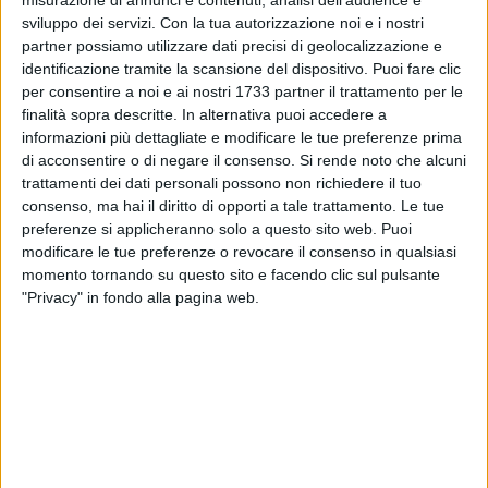
sviluppo dei servizi.
Con la tua autorizzazione noi e i nostri
partner possiamo utilizzare dati precisi di geolocalizzazione e
identificazione tramite la scansione del dispositivo. Puoi fare clic
per consentire a noi e ai nostri 1733 partner il trattamento per le
finalità sopra descritte. In alternativa puoi accedere a
informazioni più dettagliate e modificare le tue preferenze prima
di acconsentire o di negare il consenso.
Si rende noto che alcuni
trattamenti dei dati personali possono non richiedere il tuo
consenso, ma hai il diritto di opporti a tale trattamento. Le tue
Salve, sono un abitante di via G. de Nittis, vivo ormai da 5
preferenze si applicheranno solo a questo sito web. Puoi
anni in un appartamento che si affaccia sulla villa adiacente
modificare le tue preferenze o revocare il consenso in qualsiasi
la scuola D'Azeglio. La situazione di degrado e abbandono,
momento tornando su questo sito e facendo clic sul pulsante
specialmente nelle ore pomeridiane, è scandalosa! Un
"Privacy" in fondo alla pagina web.
gruppo sempre più numeroso di rom mangia, urla, defeca,
pulisce i panni e dorme beatamente in una piazza che
dovrebbe essere l'immagine di benvenuto per chi arriva a
Barletta via treno.
Vi inoltro un video (anche se ripreso da lontano) dal quale si
vede una donna a lavare i panni con il sapone all'interno