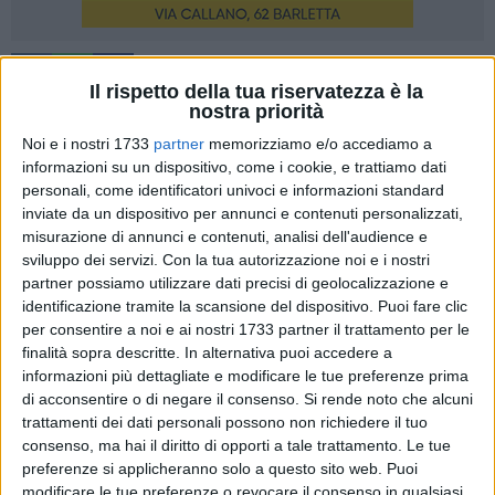
Il rispetto della tua riservatezza è la
nostra priorità
Noi e i nostri 1733
partner
memorizziamo e/o accediamo a
Paura nella notte a Barletta, dopo l'assalto allo sportello
informazioni su un dispositivo, come i cookie, e trattiamo dati
ATM di Poste Italiane, operato tramite la solita "tecnica della
personali, come identificatori univoci e informazioni standard
marmotta", ossia quella di fare esplodere il macchinario
inviate da un dispositivo per annunci e contenuti personalizzati,
misurazione di annunci e contenuti, analisi dell'audience e
dall'interno per poi poterne prelevare il contante.
sviluppo dei servizi.
Con la tua autorizzazione noi e i nostri
partner possiamo utilizzare dati precisi di geolocalizzazione e
Dai primi rilievi effettuati dalle forze dell'ordine accorse sul
identificazione tramite la scansione del dispositivo. Puoi fare clic
posto, il colpo pare tuttavia essere fallito, con i banditi che
per consentire a noi e ai nostri 1733 partner il trattamento per le
secondo alcune testimonianze si sarebbero dati alla fuga a
finalità sopra descritte. In alternativa puoi accedere a
bordo di due auto di grossa cilindrata, disseminando il
informazioni più dettagliate e modificare le tue preferenze prima
manto stradale di chiodi a tre punte, allo scopo di evitare di
di acconsentire o di negare il consenso.
Si rende noto che alcuni
trattamenti dei dati personali possono non richiedere il tuo
essere inseguiti.
consenso, ma hai il diritto di opporti a tale trattamento. Le tue
preferenze si applicheranno solo a questo sito web. Puoi
modificare le tue preferenze o revocare il consenso in qualsiasi