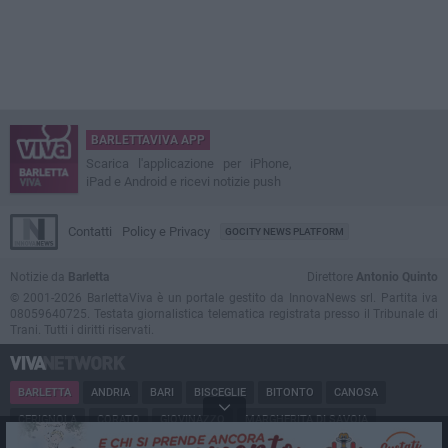
BARLETTAVIVA APP
Scarica l'applicazione per iPhone,
iPad e Android e ricevi notizie push
Contatti
Policy e Privacy
GOCITY NEWS PLATFORM
Notizie da
Barletta
Direttore
Antonio Quinto
© 2001-2026 BarlettaViva è un portale gestito da InnovaNews srl. Partita iva
08059640725. Testata giornalistica telematica registrata presso il Tribunale di
Trani. Tutti i diritti riservati.
BARLETTA
ANDRIA
BARI
BISCEGLIE
BITONTO
CANOSA
CERIGNOLA
CORATO
GIOVINAZZO
MARGHERITA DI SAVOIA
MINERVINO
MODUGNO
MOLFETTA
PUGLIA
RUVO