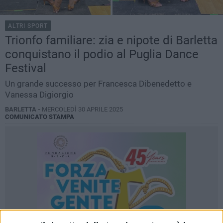
ALTRI SPORT
Trionfo familiare: zia e nipote di Barletta
conquistano il podio al Puglia Dance
Festival
Un grande successo per Francesca Dibenedetto e
Vanessa Digiorgio
BARLETTA -
MERCOLEDÌ 30 APRILE 2025
COMUNICATO STAMPA