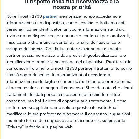
Il rispetto della tua riservatezza è la
nostra priorità
Noi e i nostri 1733
partner
memorizziamo e/o accediamo a
informazioni su un dispositivo, come i cookie, e trattiamo dati
personali, come identificatori univoci e informazioni standard
139
inviate da un dispositivo per annunci e contenuti personalizzati,
misurazione di annunci e contenuti, analisi dell'audience e
sviluppo dei servizi.
Con la tua autorizzazione noi e i nostri
partner possiamo utilizzare dati precisi di geolocalizzazione e
Una passione che unisce le generazioni e si traduce in un
identificazione tramite la scansione del dispositivo. Puoi fare clic
incredibile successo sul palco.
Francesca Dibenedetto e
per consentire a noi e ai nostri 1733 partner il trattamento per le
Vanessa Digiorgio
, zia e nipote legate da un amore viscerale
finalità sopra descritte. In alternativa puoi accedere a
per la danza, hanno conquistato due gradini del podio al
1º
informazioni più dettagliate e modificare le tue preferenze prima
Puglia Dance Festival
di acconsentire o di negare il consenso.
, tenutosi a Molfetta lo scorso
Si rende noto che alcuni
25
trattamenti dei dati personali possono non richiedere il tuo
aprile
.
consenso, ma hai il diritto di opporti a tale trattamento. Le tue
preferenze si applicheranno solo a questo sito web. Puoi
Francesca ha dimostrato la sua maestria aggiudicandosi il
modificare le tue preferenze o revocare il consenso in qualsiasi
primo posto, mentre Vanessa le ha fatto eco con una
momento tornando su questo sito e facendo clic sul pulsante
brillante performance che le è valsa la seconda posizione
"Privacy" in fondo alla pagina web.
nella sua categoria. Un vero e proprio trionfo familiare, che