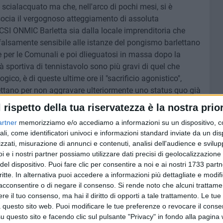
 scialacquato ma che, nell'arco di pochi mesi, si è
ssocia il vergognoso atteggiamento di assoluta
ACSI ONMIC Barletta sia dalla locale imprenditoria che
( falsamente sensibile alle istanze del pongismo barlettano
e per le Comunali e poi dlieguatosi in massa dopo la
tà sportiva di tennistavolo sono più gravi di quel che
co, è di queste ultime ore il "sacrificio agonistico",
ettano per non aggravare ulteriormente uno status quo già
stico FITET, sabato 26 e domenica 27 gennaio prossimi
l rispetto della tua riservatezza è la nostra prior
endere parte al Torneo Nazionale Individuale Giovanile, in
artner
memorizziamo e/o accediamo a informazioni su un dispositivo, c
avolo "Aldo De Santis".
ali, come identificatori univoci e informazioni standard inviate da un di
zzati, misurazione di annunci e contenuti, analisi dell'audience e svilupp
suo talentuoso diciassettenne Mario Sardella (componente
i e i nostri partner possiamo utilizzare dati precisi di geolocalizzazione 
onale Maschile di Serie C1) ma è stata costretta ad una
del dispositivo. Puoi fare clic per consentire a noi e ai nostri 1733 partn
nomiche. Un danno d'immagine senza precedenti nella
critte. In alternativa puoi accedere a informazioni più dettagliate e modif
o, un incommensurabile danno tecnico arrecato alla giovane
acconsentire o di negare il consenso.
Si rende noto che alcuni trattamen
e il tuo consenso, ma hai il diritto di opporti a tale trattamento. Le tue
e l'irripetibile chance di confrontarsi con i migliori
 questo sito web. Puoi modificare le tue preferenze o revocare il conse
o che domenica 3 febbraio l'ACSI ONMIC Barletta
questo sito e facendo clic sul pulsante "Privacy" in fondo alla pagina
(e, per fortuna, poco dispendioso) Torneo Nazionale