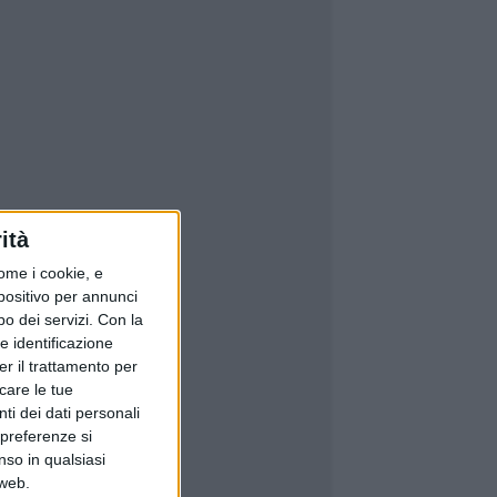
ità
ome i cookie, e
spositivo per annunci
o dei servizi.
Con la
e identificazione
er il trattamento per
icare le tue
ti dei dati personali
 preferenze si
nso in qualsiasi
 web.