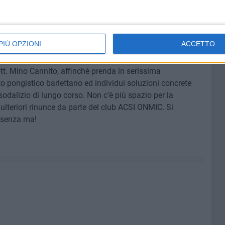
a Cerignola (Fg) ma è altrettanto vero che le opportunità
he passano una sola volta nella carriera agonistica di un
PIÙ OPZIONI
ACCETTO
irigenza e la presidenza societarie tornano ad invocare il
ott. Mino Cannito, affinchè prenda in serissima
pongistico barlettano ed individui soluzioni concrete
odalizio di lungo corso. Non c'è più spazio per la
teriori rinunce da parte del club ACSI ONMIC. Si
 senza ma!