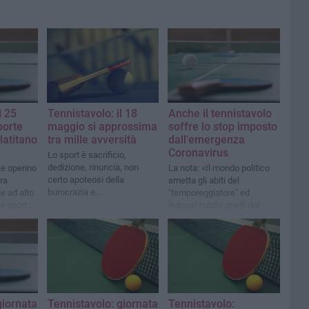
l 25
Tennistavolo: il 18
Anche il tennistavolo
porte
maggio si approssima
soffre lo stop imposto
latitano
tra mille avversità
dall'emergenza
Coronavirus
Lo sport è sacrificio,
dedizione, rinuncia, non
te operino
La nota: «Il mondo politico
certo apoteosi della
tra
smetta gli abiti del
burocrazia e
e ad alto
"temporeggiatore" ed
dell'insensibilità
 e sports
indossi subito quelli del
curi
"soccorritore"»
giornata
Tennistavolo: giornata
Tennistavolo: