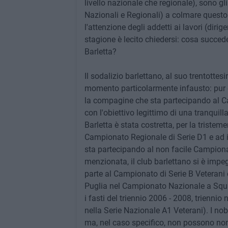
livello nazionale che regionale), sono gl
Nazionali e Regionali) a colmare questo 
l'attenzione degli addetti ai lavori (dirige
stagione è lecito chiedersi: cosa succed
Barletta?
Il sodalizio barlettano, al suo trentottes
momento particolarmente infausto: pur 
la compagine che sta partecipando al C
con l'obiettivo legittimo di una tranqui
Barletta è stata costretta, per la tristem
Campionato Regionale di Serie D1 e ad i
sta partecipando al non facile Campiona
menzionata, il club barlettano si è impe
parte al Campionato di Serie B Veterani e
Puglia nel Campionato Nazionale a Squad
i fasti del triennio 2006 - 2008, triennio 
nella Serie Nazionale A1 Veterani). I n
ma, nel caso specifico, non possono non 