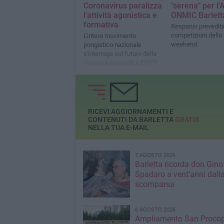
Coronavirus paralizza
"serena" per l'
l'attività agonistica e
ONMIC Barlett
formativa
Responsi prevedibil
competizioni dello
L'intero movimento
weekend
pongistico nazionale
s'interroga sul futuro della
stagione agonistica FITET
RICEVI AGGIORNAMENTI E
CONTENUTI DA BARLETTA
GRATIS
NELLA TUA E-MAIL
7 AGOSTO 2026
Barletta ricorda don Gino
Spadaro a vent’anni dall
scomparsa
6 AGOSTO 2026
Ampliamento San Procop