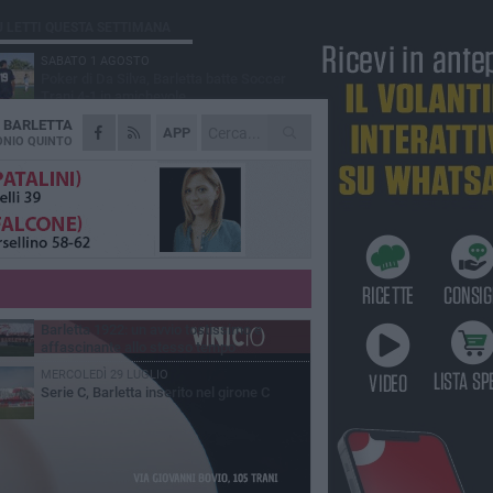
Ù LETTI QUESTA SETTIMANA
SABATO 1 AGOSTO
Poker di Da Silva, Barletta batte Soccer
Trani 4-1 in amichevole
A
BARLETTA
VENERDÌ 31 LUGLIO
APP
Serie C Sky Wifi: fissate date e orari delle
NIO QUINTO
prime otto giornate di campionato.
VENERDÌ 31 LUGLIO
Il calcio italiano piange l'immenso Franco
Baresi
GIOVEDÌ 6 AGOSTO
Addio a mister Marchioro. L'uomo del
Barletta in B
VENERDÌ 31 LUGLIO
Barletta 1922: un avvio tostissimo e
affascinante allo stesso tempo
MERCOLEDÌ 29 LUGLIO
Serie C, Barletta inserito nel girone C