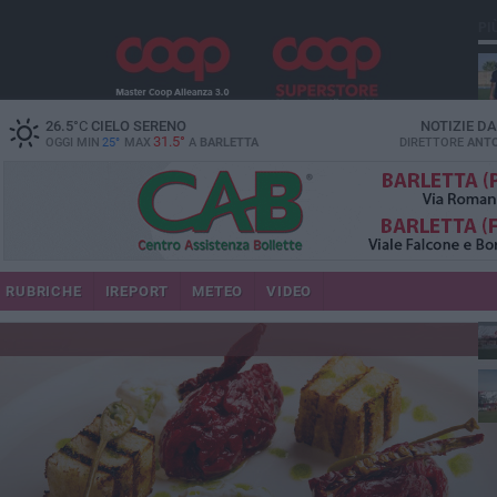
PI
26.5
°C
CIELO SERENO
NOTIZIE D
31.5°
OGGI MIN
25°
MAX
A
BARLETTA
DIRETTORE
ANTO
RUBRICHE
IREPORT
METEO
VIDEO