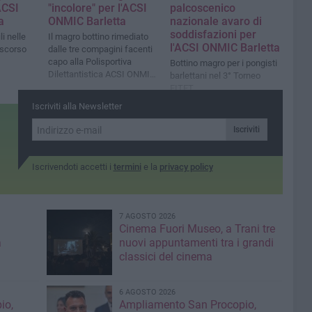
ACSI
"incolore" per l'ACSI
palcoscenico
a
ONMIC Barletta
nazionale avaro di
soddisfazioni per
i nelle
Il magro bottino rimediato
l'ACSI ONMIC Barletta
 scorso
dalle tre compagini facenti
capo alla Polisportiva
Bottino magro per i pongisti
Dilettantistica ACSI ONMIC
barlettani nel 3° Torneo
Barletta
FITET
Iscriviti alla Newsletter
Iscriviti
Iscrivendoti accetti i
termini
e la
privacy policy
7 AGOSTO 2026
Cinema Fuori Museo, a Trani tre
a
nuovi appuntamenti tra i grandi
classici del cinema
6 AGOSTO 2026
io,
Ampliamento San Procopio,