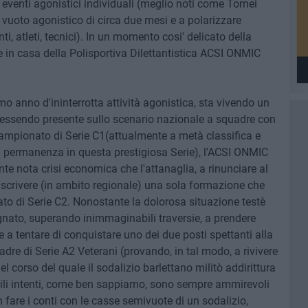
i eventi agonistici individuali (meglio noti come Tornei
vuoto agonistico di circa due mesi e a polarizzare
nti, atleti, tecnici). In un momento cosi' delicato della
e in casa della Polisportiva Dilettantistica ACSI ONMIC
imo anno d'ininterrotta attività agonistica, sta vivendo un
essendo presente sullo scenario nazionale a squadre con
ampionato di Serie C1(attualmente a metà classifica e
lla permanenza in questa prestigiosa Serie), l'ACSI ONMIC
ente nota crisi economica che l'attanaglia, a rinunciare al
scrivere (in ambito regionale) una sola formazione che
to di Serie C2. Nonostante la dolorosa situazione testè
gnato, superando inimmaginabili traversie, a prendere
 a tentare di conquistare uno dei due posti spettanti alla
re di Serie A2 Veterani (provando, in tal modo, a rivivere
nel corso del quale il sodalizio barlettano militò addirittura
obili intenti, come ben sappiamo, sono sempre ammirevoli
fare i conti con le casse semivuote di un sodalizio,