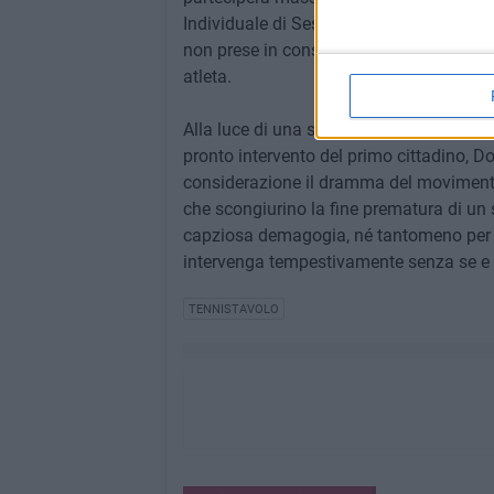
Individuale di Sesta e Quarta Categoria 
non prese in considerazione sono treni c
atleta.
Alla luce di una situazione siffatta, la d
pronto intervento del primo cittadino, D
considerazione il dramma del movimento 
che scongiurino la fine prematura di un s
capziosa demagogia, né tantomeno per ul
intervenga tempestivamente senza se e
TENNISTAVOLO