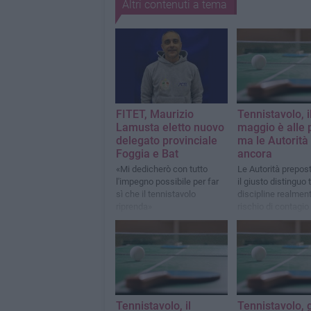
Altri contenuti a tema
FITET, Maurizio
Tennistavolo, i
Lamusta eletto nuovo
maggio è alle 
delegato provinciale
ma le Autorità 
Foggia e Bat
ancora
«Mi dedicherò con tutto
Le Autorità prepos
l'impegno possibile per far
il giusto distinguo 
sì che il tennistavolo
discipline realment
riprenda»
rischio di contagio
decisamente più si
Tennistavolo, il
Tennistavolo, 