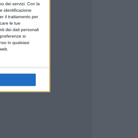
o dei servizi.
Con la
e identificazione
er il trattamento per
icare le tue
ti dei dati personali
 preferenze si
nso in qualsiasi
 web.