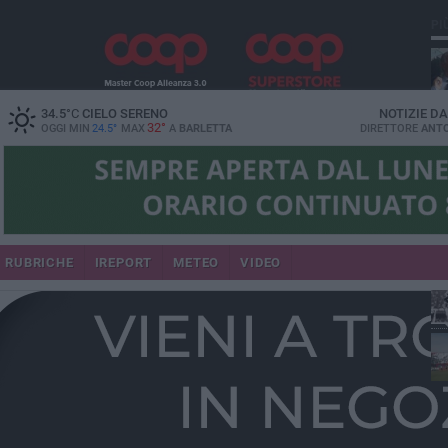
PI
34.5
°C
CIELO SERENO
NOTIZIE D
32°
OGGI MIN
24.5°
MAX
A
BARLETTA
DIRETTORE
ANTO
RUBRICHE
IREPORT
METEO
VIDEO