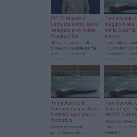
FITET, Maurizio
Tennistavolo, i
Lamusta eletto nuovo
maggio è alle 
delegato provinciale
ma le Autorità 
Foggia e Bat
ancora
«Mi dedicherò con tutto
Le Autorità prepos
l'impegno possibile per far
il giusto distinguo 
sì che il tennistavolo
discipline realment
riprenda»
rischio di contagio
decisamente più si
Tennistavolo, il
Tennistavolo, 
Coronavirus paralizza
"serena" per l'
l'attività agonistica e
ONMIC Barlett
formativa
Responsi prevedibil
competizioni dello
L'intero movimento
weekend
pongistico nazionale