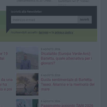
Dilettantistica ACSI ONMIC
barlettani nel 3° Torneo
Barletta
FITET
Iscriviti alla Newsletter
Iscriviti
Iscrivendoti accetti i
termini
e la
privacy policy
9 AGOSTO 2026
er 19
Dicataldo (Europa Verde-Avs):
dai
Barletta, quale alternativa per i
giovani?
9 AGOSTO 2026
a da una
Guida sentimentale di Barletta:
mi ha
Teseo, Arianna e la memoria del
mare
8 AGOSTO 2026
 -
Pagamento acconto TARI 2026