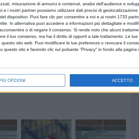
zzati, misurazione di annunci e contenuti, analisi dell'audience e svilupp
i e i nostri partner possiamo utilizzare dati precisi di geolocalizzazione 
rmazione barlettana che è ancora a caccia del primo
del dispositivo. Puoi fare clic per consentire a noi e ai nostri 1733 partn
nazione e rispetto di qualsivoglia avversario la squadra
critte. In alternativa puoi accedere a informazioni più dettagliate e modif
ffrontare e a tentare di superare i prossimi ostacoli nella
acconsentire o di negare il consenso.
Si rende noto che alcuni trattamen
rdo, quello della permanenza in questa fascinosa Serie,
e il tuo consenso, ma hai il diritto di opporti a tale trattamento. Le tue
 questo sito web. Puoi modificare le tue preferenze o revocare il conse
questo sito e facendo clic sul pulsante "Privacy" in fondo alla pagina
PIÙ OPZIONI
ACCETTO