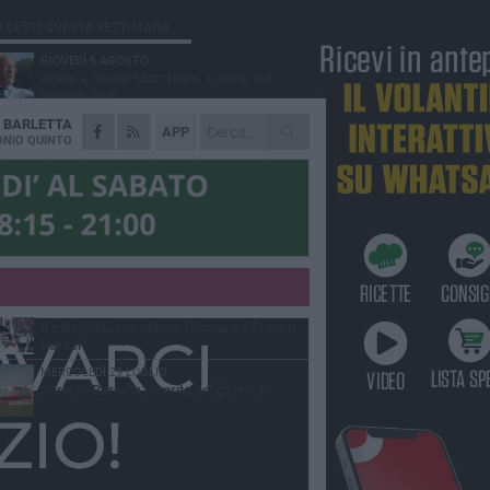
Ù LETTI QUESTA SETTIMANA
GIOVEDÌ 6 AGOSTO
Addio a mister Marchioro. L'uomo del
Barletta in B
A
BARLETTA
SABATO 1 AGOSTO
APP
Poker di Da Silva, Barletta batte Soccer
NIO QUINTO
Trani 4-1 in amichevole
VENERDÌ 31 LUGLIO
Serie C Sky Wifi: fissate date e orari delle
prime otto giornate di campionato.
VENERDÌ 31 LUGLIO
Barletta 1922: un avvio tostissimo e
affascinante allo stesso tempo
VENERDÌ 31 LUGLIO
Il calcio italiano piange l'immenso Franco
Baresi
MERCOLEDÌ 29 LUGLIO
Serie C, Barletta inserito nel girone C