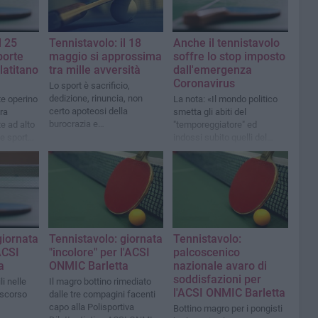
l 25
Tennistavolo: il 18
Anche il tennistavolo
porte
maggio si approssima
soffre lo stop imposto
latitano
tra mille avversità
dall'emergenza
Coronavirus
Lo sport è sacrificio,
dedizione, rinuncia, non
te operino
La nota: «Il mondo politico
certo apoteosi della
tra
smetta gli abiti del
burocrazia e
e ad alto
"temporeggiatore" ed
dell'insensibilità
 e sports
indossi subito quelli del
curi
"soccorritore"»
giornata
Tennistavolo: giornata
Tennistavolo:
ACSI
"incolore" per l'ACSI
palcoscenico
a
ONMIC Barletta
nazionale avaro di
soddisfazioni per
i nelle
Il magro bottino rimediato
l'ACSI ONMIC Barletta
 scorso
dalle tre compagini facenti
capo alla Polisportiva
Bottino magro per i pongisti