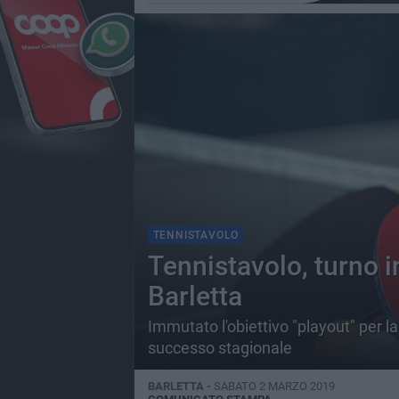
TENNISTAVOLO
Tennistavolo, turno 
Barletta
Immutato l'obiettivo "playout" per l
successo stagionale
BARLETTA -
SABATO 2 MARZO 2019