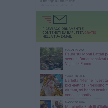
s'interroga sul futuro della
stagione agonistica FITET
RICEVI AGGIORNAMENTI E
CONTENUTI DA BARLETTA
GRATIS
NELLA TUA E-MAIL
9 AGOSTO 2026
Paura sui Monti Lattari p
scout di Barletta: salvati 
Vigili del Fuoco
9 AGOSTO 2026
Barletta, 14enne investit
bici elettrica: «Nessuno 
aiutata, mi hanno insultato e poi
sono scappati»
8 AGOSTO 2026
Marcinelle, Fratelli d'Italia