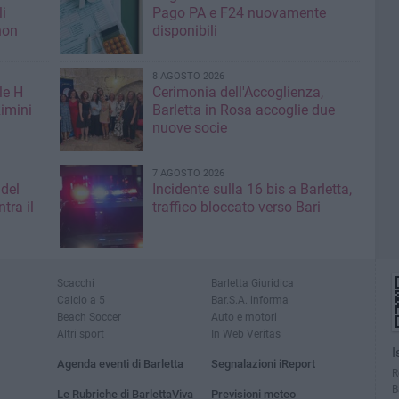
li
Pago PA e F24 nuovamente
non
disponibili
8 AGOSTO 2026
le H
Cerimonia dell'Accoglienza,
imini
Barletta in Rosa accoglie due
nuove socie
7 AGOSTO 2026
 del
Incidente sulla 16 bis a Barletta,
tra il
traffico bloccato verso Bari
Scacchi
Barletta Giuridica
Calcio a 5
Bar.S.A. informa
Beach Soccer
Auto e motori
Altri sport
In Web Veritas
I
Agenda eventi di Barletta
Segnalazioni iReport
R
B
Le Rubriche di BarlettaViva
Previsioni meteo