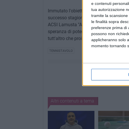
e contenuti personali
tua autorizzazione no
Immutato l'obiettivo "playout" per la fo
tramite la scansione 
successo stagionale. Con umiltà, determi
le finalità sopra des
ACSI Lamusta "A" si prepara, dunque, ad a
preferenze prima di 
speranza di potere conseguire un tragua
possono non richieder
tutt'altro che proibitivo.
applicheranno solo a
momento tornando su 
TENNISTAVOLO
Altri contenuti a tema