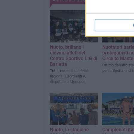
Nuoto, brillano i
Nuotatori barle
giovani atleti del
protagonisti ne
Centro Sportivo LIG di
Circuito Maste
Barletta
Ottimo debutto sta
per la Sports and 
Tutti i risultati alle finali
regionali Esordienti A,
disputate a Monopoli
Nuoto, la stagione
Campionati ital