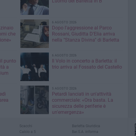
L'uomo del Barletta in B
6 AGOSTO 2026
nzinaio
Dopo l'aggressione al Parco
orni che
Rossani, Giuditta D'Elia arriva
ione»
nella "Stanza Divina" di Barletta
6 AGOSTO 2026
il punto
Il Volo in concerto a Barletta: il
ità a
trio arriva al Fossato del Castello
mium
5 AGOSTO 2026
edì
Petardi lanciati in un'attività
area
commerciale: «Ora basta. La
sicurezza delle periferie è
un'emergenza»
Scacchi
Barletta Giuridica
Calcio a 5
Bar.S.A. informa