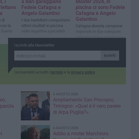
, i
a Bari gareggiano
Master 2024, in
rlettano
Fedele Cafagna e
piscina ci sono Fedele
a
Angelo Galantino
Cafagna e Angelo
Galantino
 di
I due barlettani conquistano
 con la
ottimi risultati in piscina
Cafagna diventa campione
 Events
nelle rispettive specialità
regionale in due categorie;
Galantino torna a gareggiare
dopo un lungo stop
Iscriviti alla Newsletter
Iscriviti
Iscrivendoti accetti i
termini
e la
privacy policy
6 AGOSTO 2026
io,
Ampliamento San Procopio,
 parola
Trimigno: «Qual è il vero parere
di Arpa Puglia?»
6 AGOSTO 2026
i
Addio a mister Marchioro.