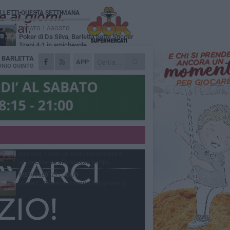
Ù LETTI QUESTA SETTIMANA
SABATO 1 AGOSTO
Poker di Da Silva, Barletta batte Soccer
Trani 4-1 in amichevole
A
BARLETTA
VENERDÌ 31 LUGLIO
APP
Serie C Sky Wifi: fissate date e orari delle
NIO QUINTO
prime otto giornate di campionato.
VENERDÌ 31 LUGLIO
Il calcio italiano piange l'immenso Franco
Baresi
GIOVEDÌ 6 AGOSTO
Addio a mister Marchioro. L'uomo del
Barletta in B
VENERDÌ 31 LUGLIO
Barletta 1922: un avvio tostissimo e
affascinante allo stesso tempo
MERCOLEDÌ 29 LUGLIO
Serie C, Barletta inserito nel girone C