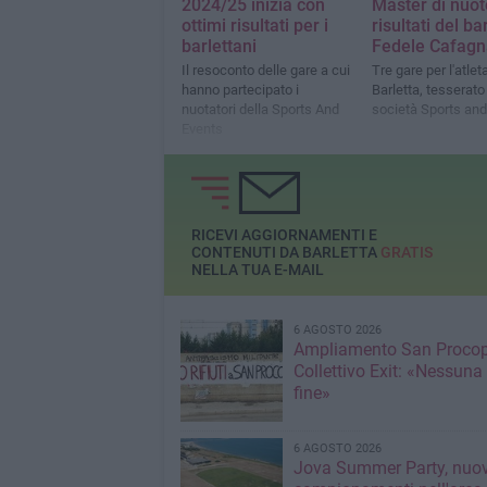
2024/25 inizia con
Master di nuoto
ottimi risultati per i
risultati del ba
barlettani
Fedele Cafagn
Il resoconto delle gare a cui
Tre gare per l'atleta
hanno partecipato i
Barletta, tesserato
nuotatori della Sports And
società Sports and
Events
RICEVI AGGIORNAMENTI E
CONTENUTI DA BARLETTA
GRATIS
NELLA TUA E-MAIL
6 AGOSTO 2026
Ampliamento San Procop
Collettivo Exit: «Nessuna
fine»
6 AGOSTO 2026
Jova Summer Party, nuov