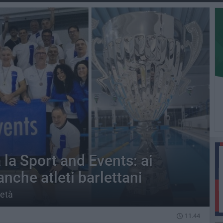
 la Sport and Events: ai
nche atleti barlettani
ietà
11.44