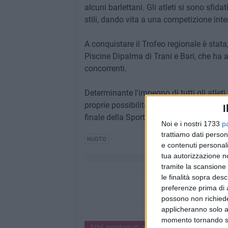
alcuni barlettani. Gli atleti si sono sfida
stili, dando vita a una competizione inten
A conquistare il Trofeo regionale è stata
Piscine Dipalma di Trani e Bari, che ha 
concorrenti.
Determinante l'impegno di tutti gli atle
proprie possibilità conquistando numero
I
finale della Sport and Events.
Noi e i nostri 1733
p
trattiamo dati person
NUOTO
e contenuti personali
tua autorizzazione no
tramite la scansione 
le finalità sopra des
preferenze prima di 
possono non richieder
applicheranno solo a
momento tornando su 
Altri contenuti a tema