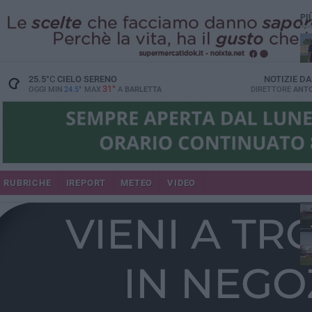
PI
25.5
°C
CIELO SERENO
NOTIZIE D
31°
OGGI MIN
24.5°
MAX
A
BARLETTA
DIRETTORE
ANTO
RUBRICHE
IREPORT
METEO
VIDEO