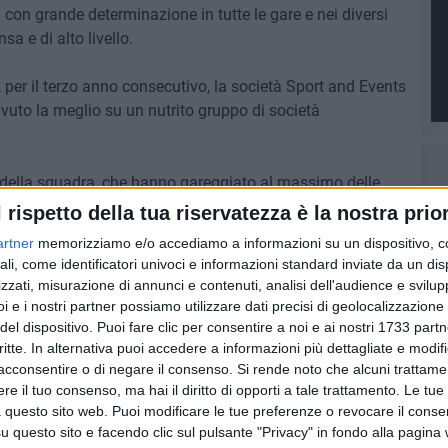
ti con grande determinazione in tutte le gare e nei diversi
sa e di alto livello.
, per il terzo anno consecutivo, la società Sport and Events
avuto la meglio su un nutrito gruppo di società
ti della squadra, che hanno gareggiato al massimo delle
si podi e contribuendo in maniera decisiva al successo
l rispetto della tua riservatezza è la nostra prior
artner
memorizziamo e/o accediamo a informazioni su un dispositivo, c
ali, come identificatori univoci e informazioni standard inviate da un di
zzati, misurazione di annunci e contenuti, analisi dell'audience e svilupp
i e i nostri partner possiamo utilizzare dati precisi di geolocalizzazione 
del dispositivo. Puoi fare clic per consentire a noi e ai nostri 1733 partn
critte. In alternativa puoi accedere a informazioni più dettagliate e modif
acconsentire o di negare il consenso.
Si rende noto che alcuni trattamen
e il tuo consenso, ma hai il diritto di opporti a tale trattamento. Le tue
 questo sito web. Puoi modificare le tue preferenze o revocare il conse
questo sito e facendo clic sul pulsante "Privacy" in fondo alla pagina