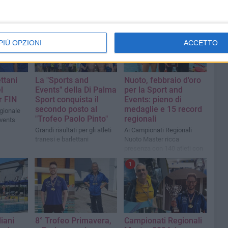
PIÙ OPZIONI
ACCETTO
ttani
La "Sports and
Nuoto, febbraio d'oro
l
Events" della Di Palma
per la Sport and
r FIN
Sport conquista il
Events: pieno di
secondo posto al
medaglie e 15 record
gionale
"Trofeo Paolo Pinto"
regionali
Events
Grandi risultati per gli atleti
Ai Campionati Regionali
tranesi e barlettani
Nuoto Master ricca
presenza con 140 atleti con
risultati di grande prestigio
1
iani
8° Trofeo Primavera,
Campionati Regionali