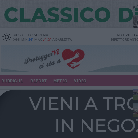
PI
30
°C
CIELO SERENO
NOTIZIE D
31.5°
OGGI MIN
24°
MAX
A
BARLETTA
DIRETTORE
ANTO
RUBRICHE
IREPORT
METEO
VIDEO