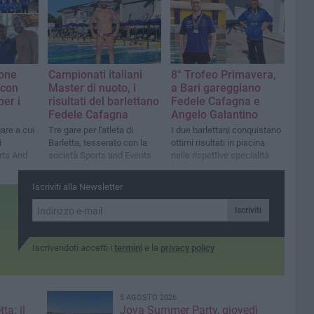
ione
Campionati italiani
8° Trofeo Primavera,
 con
Master di nuoto, i
a Bari gareggiano
per i
risultati del barlettano
Fedele Cafagna e
Fedele Cafagna
Angelo Galantino
gare a cui
Tre gare per l'atleta di
I due barlettani conquistano
i
Barletta, tesserato con la
ottimi risultati in piscina
rts And
società Sports and Events
nelle rispettive specialità
Iscriviti alla Newsletter
Iscriviti
Iscrivendoti accetti i
termini
e la
privacy policy
5 AGOSTO 2026
ta: il
Jova Summer Party, giovedì