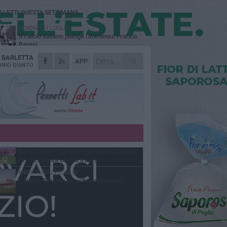
Ù LETTI QUESTA SETTIMANA
VENERDÌ 31 LUGLIO
Il calcio italiano piange l'immenso Franco
Baresi
A
BARLETTA
VENERDÌ 31 LUGLIO
APP
Serie C Sky Wifi: fissate date e orari delle
NIO QUINTO
prime otto giornate di campionato.
SABATO 1 AGOSTO
Poker di Da Silva, Barletta batte Soccer
Trani 4-1 in amichevole
VENERDÌ 31 LUGLIO
Barletta 1922: un avvio tostissimo e
affascinante allo stesso tempo
GIOVEDÌ 30 LUGLIO
Serie C, per il Barletta esordio a Caserta.
Prima in casa contro il Bari
MERCOLEDÌ 29 LUGLIO
Serie C, Barletta inserito nel girone C