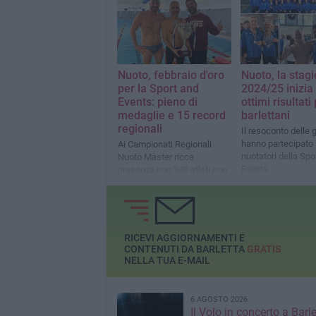
Nuoto, febbraio d'oro
Nuoto, la stag
per la Sport and
2024/25 inizia
Events: pieno di
ottimi risultati 
medaglie e 15 record
barlettani
regionali
Il resoconto delle 
hanno partecipato 
Ai Campionati Regionali
nuotatori della Spo
Nuoto Master ricca
Events
presenza con 140 atleti con
risultati di grande prestigio
RICEVI AGGIORNAMENTI E
CONTENUTI DA BARLETTA
GRATIS
NELLA TUA E-MAIL
6 AGOSTO 2026
Il Volo in concerto a Barlet