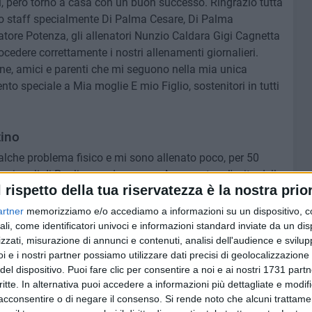
ni, però torno a casa con un buon successo. Ringrazio tutta
 lo staff specialmente Di Palma Cesare, Di Palma
tore Potenza, gli allenatori Nunzio Caldara Gigi Cagnetta
ocedere correttamente i nostri allenamenti giornalieri.
one, amici e parenti che mi seguono nella mia unica
to speciale a Mia moglie E mio Figlio, sostenitori in tutti
tino
alche problema fisico e mi sono allenato poco, per 50
Regionali di Puglia con due gare». A raccontare l'esito delle
l rispetto della tua riservatezza è la nostra prior
ione è passato alla società Sports and Events.
artner
memorizziamo e/o accediamo a informazioni su un dispositivo, c
i 50 metri stile libero, e primo posto nei 100 metri RA, la
ali, come identificatori univoci e informazioni standard inviate da un di
 un ottimo e insperato tempo, tra i miei migliori»
zzati, misurazione di annunci e contenuti, analisi dell'audience e svilupp
i e i nostri partner possiamo utilizzare dati precisi di geolocalizzazione 
del dispositivo. Puoi fare clic per consentire a noi e ai nostri 1731 partn
critte. In alternativa puoi accedere a informazioni più dettagliate e modif
ettani un forte in bocca al lupo per le prossime gare in
acconsentire o di negare il consenso.
Si rende noto che alcuni trattamen