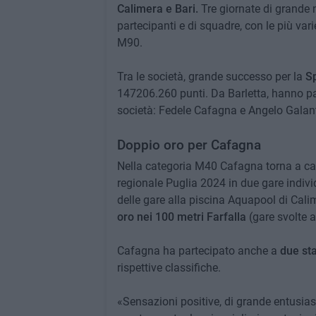
Calimera e Bari.
Tre giornate di grande 
partecipanti e di squadre, con le più var
M90.
Tra le società, grande successo per la
Sp
147206.260 punti. Da Barletta, hanno par
società: Fedele Cafagna e Angelo Galan
Doppio oro per Cafagna
Nella categoria M40 Cafagna torna a cas
regionale Puglia 2024 in due gare indivi
delle gare alla piscina Aquapool di Cali
oro nei 100 metri Farfalla
(gare svolte a
Cafagna ha partecipato anche a
due sta
rispettive classifiche.
«Sensazioni positive, di grande entusi