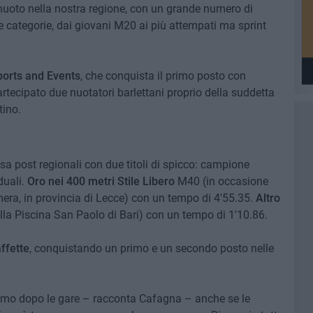
nuoto nella nostra regione, con un grande numero di
ie categorie, dai giovani M20 ai più attempati ma sprint
orts and Events
, che conquista il primo posto con
tecipato due nuotatori barlettani proprio della suddetta
tino.
a post regionali con due titoli di spicco: campione
duali.
Oro nei 400 metri Stile Libero
M40 (in occasione
mera, in provincia di Lecce) con un tempo di 4'55.35.
Altro
lla Piscina San Paolo di Bari) con un tempo di 1'10.86.
ffette
, conquistando un primo e un secondo posto nelle
asmo dopo le gare – racconta Cafagna – anche se le