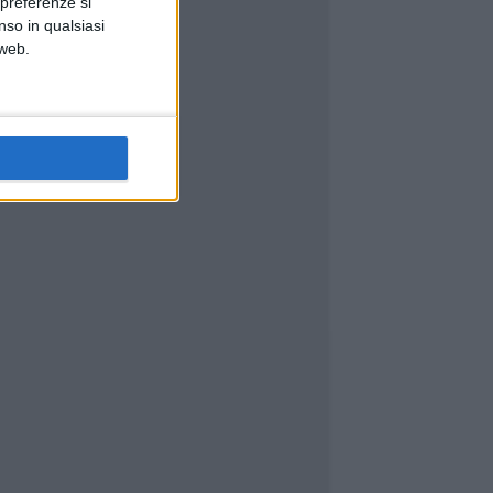
 preferenze si
nso in qualsiasi
 web.