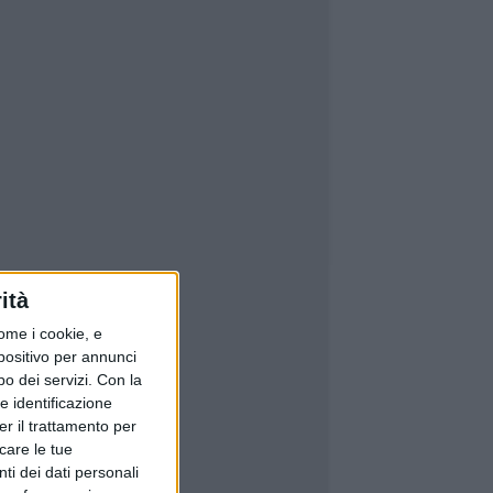
ità
ome i cookie, e
spositivo per annunci
o dei servizi.
Con la
e identificazione
er il trattamento per
icare le tue
ti dei dati personali