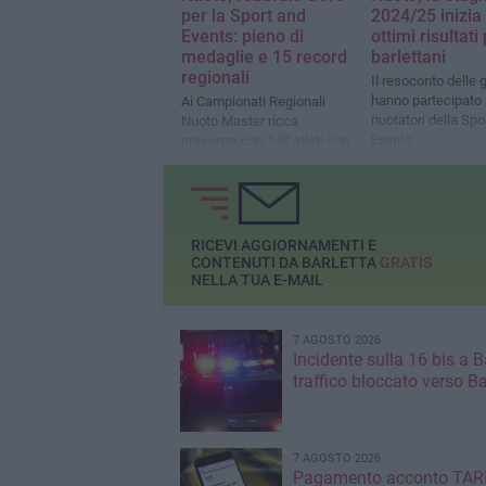
per la Sport and
2024/25 inizia
Events: pieno di
ottimi risultati 
medaglie e 15 record
barlettani
regionali
Il resoconto delle 
hanno partecipato 
Ai Campionati Regionali
nuotatori della Spo
Nuoto Master ricca
Events
presenza con 140 atleti con
risultati di grande prestigio
RICEVI AGGIORNAMENTI E
CONTENUTI DA BARLETTA
GRATIS
NELLA TUA E-MAIL
7 AGOSTO 2026
Incidente sulla 16 bis a Ba
traffico bloccato verso Ba
7 AGOSTO 2026
Pagamento acconto TARI