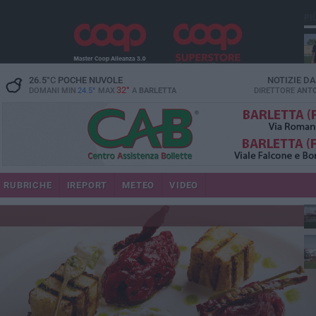
PI
26.5
°C
POCHE NUVOLE
NOTIZIE D
32°
DOMANI MIN
24.5°
MAX
A
BARLETTA
DIRETTORE
ANTO
RUBRICHE
IREPORT
METEO
VIDEO