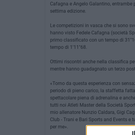
Cafagna e Angelo Galantino, entrambe pr
settima edizione.
Le competizioni in vasca che si sono svol
hanno visto Fedele Cafagna (società Spo
primo classificato con un tempo di 31"1
tempo di 1'11"68.
Ottimi riscontri anche nella classifica per
mentre hanno guadagnato un terzo posto n
«Torno da questa esperienza con sensazi
periodo di pieno carico, la staffetta fa
spettacolare piena di adrenalina e anche
tutti noi Atleti Master della Società Sport
mio allenatore Nunzio Caldara, Gigi Cag
Club - Trani e Bari Sports and Events e tu
per me».
I