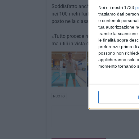
Soddisfatto anche Angelo Galantino (so
Noi e i nostri 1733
p
nei 100 metri farfalla e un soddisfacente
trattiamo dati person
e contenuti personali
posto nella classifica finale.
tua autorizzazione no
tramite la scansione 
«Tutto procede nella direzione giusta – 
le finalità sopra des
ma utili in vista della preparazione per i
preferenze prima di 
possono non richieder
applicheranno solo a
momento tornando su 
NUOTO