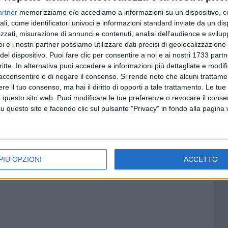
cietà Aquarius Canosa) che torna a casa con un argento
artner
memorizziamo e/o accediamo a informazioni su un dispositivo, c
 oro nei 100 rana. La società si è qualificata al settimo
ali, come identificatori univoci e informazioni standard inviate da un di
zzati, misurazione di annunci e contenuti, analisi dell'audience e svilupp
i e i nostri partner possiamo utilizzare dati precisi di geolocalizzazione 
del dispositivo. Puoi fare clic per consentire a noi e ai nostri 1733 partn
il commento di Galantino – sono state gare interlocutorie
critte. In alternativa puoi accedere a informazioni più dettagliate e modif
 campionati italiani di Riccione».
acconsentire o di negare il consenso.
Si rende noto che alcuni trattamen
e il tuo consenso, ma hai il diritto di opporti a tale trattamento. Le tue
 questo sito web. Puoi modificare le tue preferenze o revocare il conse
questo sito e facendo clic sul pulsante "Privacy" in fondo alla pagina
PIÙ OPZIONI
ACCETTO