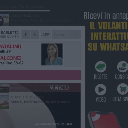
Ù LETTI QUESTA SETTIMANA
SABATO 1 AGOSTO
Poker di Da Silva, Barletta batte Soccer
Trani 4-1 in amichevole
A
BARLETTA
VENERDÌ 31 LUGLIO
APP
Serie C Sky Wifi: fissate date e orari delle
NIO QUINTO
prime otto giornate di campionato.
VENERDÌ 31 LUGLIO
Il calcio italiano piange l'immenso Franco
Baresi
GIOVEDÌ 6 AGOSTO
Addio a mister Marchioro. L'uomo del
Barletta in B
VENERDÌ 31 LUGLIO
Barletta 1922: un avvio tostissimo e
affascinante allo stesso tempo
MERCOLEDÌ 29 LUGLIO
Serie C, Barletta inserito nel girone C