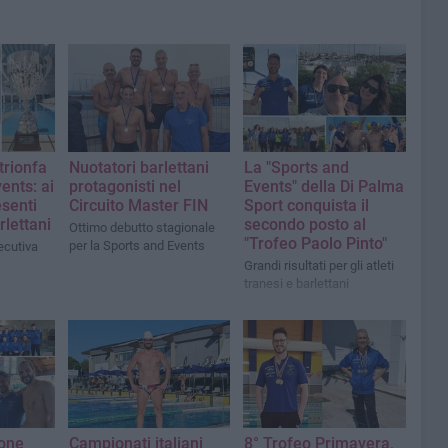
trionfa
Nuotatori barlettani
La "Sports and
ents: ai
protagonisti nel
Events" della Di Palma
senti
Circuito Master FIN
Sport conquista il
rlettani
secondo posto al
Ottimo debutto stagionale
"Trofeo Paolo Pinto"
per la Sports and Events
ecutiva
Grandi risultati per gli atleti
tranesi e barlettani
ione
Campionati italiani
8° Trofeo Primavera,