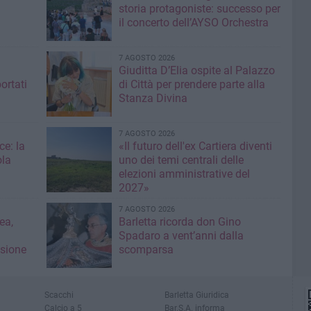
storia protagoniste: successo per
il concerto dell’AYSO Orchestra
7 AGOSTO 2026
Giuditta D’Elia ospite al Palazzo
ortati
di Città per prendere parte alla
Stanza Divina
7 AGOSTO 2026
ce: la
«Il futuro dell'ex Cartiera diventi
ola
uno dei temi centrali delle
elezioni amministrative del
2027»
7 AGOSTO 2026
ea,
Barletta ricorda don Gino
Spadaro a vent’anni dalla
isione
scomparsa
Scacchi
Barletta Giuridica
Calcio a 5
Bar.S.A. informa