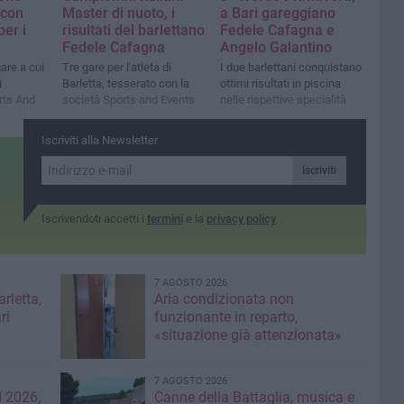
 con
Master di nuoto, i
a Bari gareggiano
per i
risultati del barlettano
Fedele Cafagna e
Fedele Cafagna
Angelo Galantino
gare a cui
Tre gare per l'atleta di
I due barlettani conquistano
i
Barletta, tesserato con la
ottimi risultati in piscina
rts And
società Sports and Events
nelle rispettive specialità
Iscriviti alla Newsletter
Iscriviti
Iscrivendoti accetti i
termini
e la
privacy policy
7 AGOSTO 2026
rletta,
Aria condizionata non
ri
funzionante in reparto,
«situazione già attenzionata»
7 AGOSTO 2026
 2026,
Canne della Battaglia, musica e