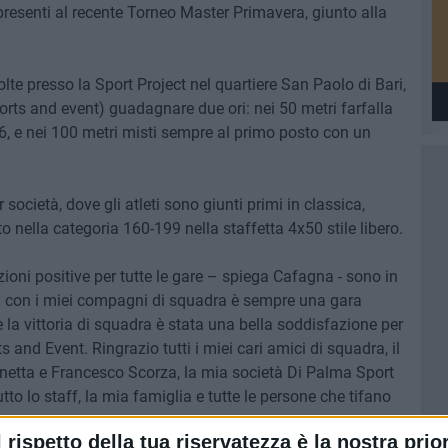
esenti al recente Torneo Master Primavera, giunto alla
te presso la Sport Project nel quartiere San Paolo di Bari,
rts and event) guadagnare due ori: nei 50 metri farfalla
6, e nei 100 metri misti sempre al primo posto con un
 società, dove gli atleti sono giunti primi in classica,
ella categoria 160-199 nella staffetta 4x50 stile libero.
oni positive per tutte le gare – spiega Cafagna - sono in
tta con i miei compagni di squadra è sempre una gara
 la vittoria di squadra è stata una bella soddisfazione per
s and Event. Ringrazio tutti i miei cari amici di squadra, il
netta e Francesco Scorza, la mia società Di Palma Sport
tto lo staff, la mia famiglia e tutte le persone che tifano
l rispetto della tua riservatezza è la nostra prior