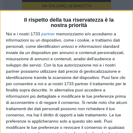
Il rispetto della tua riservatezza è la
A cura di
nostra priorità
LUCA GUERRA
Noi e i nostri 1733
partner
memorizziamo e/o accediamo a
informazioni su un dispositivo, come i cookie, e trattiamo dati
personali, come identificatori univoci e informazioni standard
Come sempre avviene nelle fasi embrionali di calciomercato,
inviate da un dispositivo per annunci e contenuti personalizzati,
fioccano i nomi di papabili rinforzi per le formazioni che si
misurazione di annunci e contenuti, analisi dell'audience e
preparano alla prossima stagione sportiva. Anche il Barletta
sviluppo dei servizi.
Con la tua autorizzazione noi e i nostri
non è esente da queste dinamiche: gli ultimi calciatori
partner possiamo utilizzare dati precisi di geolocalizzazione e
identificazione tramite la scansione del dispositivo. Puoi fare clic
associati alla casacca biancorossa portano i nomi di 2
per consentire a noi e ai nostri 1733 partner il trattamento per le
portieri, un difensore centrale e due dinamici centrali di
finalità sopra descritte. In alternativa puoi accedere a
centrocampo.
informazioni più dettagliate e modificare le tue preferenze prima
di acconsentire o di negare il consenso.
Si rende noto che alcuni
Tra i pali, ai nomi di Gori, Pinsoglio e Bremec, si sono
trattamenti dei dati personali possono non richiedere il tuo
aggiunti al novero dei possibili arrivi anche
Simone Colomb
i,
consenso, ma hai il diritto di opporti a tale trattamento. Le tue
talentuoso portiere classe '91 in queste ore impegnato con la
preferenze si applicheranno solo a questo sito web. Puoi
modificare le tue preferenze o revocare il consenso in qualsiasi
maglia della Juve Stabia nello spareggio-promozione contro