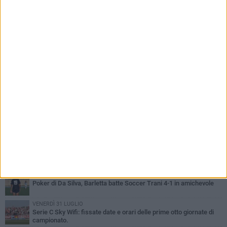
PIÙ LETTI QUESTA SETTIMANA
GIOVEDÌ 6 AGOSTO
Addio a mister Marchioro. L'uomo del Barletta in B
SABATO 1 AGOSTO
Poker di Da Silva, Barletta batte Soccer Trani 4-1 in amichevole
VENERDÌ 31 LUGLIO
Serie C Sky Wifi: fissate date e orari delle prime otto giornate di
campionato.