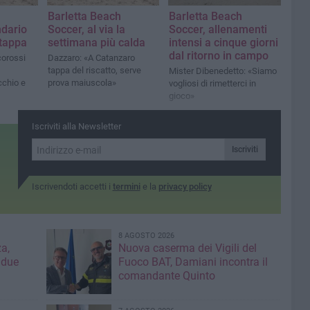
Barletta Beach
Barletta Beach
ndario
Soccer, al via la
Soccer, allenamenti
 tappa
settimana più calda
intensi a cinque giorni
dal ritorno in campo
corossi
Dazzaro: «A Catanzaro
tappa del riscatto, serve
Mister Dibenedetto: «Siamo
cchio e
prova maiuscola»
vogliosi di rimetterci in
gioco»
Iscriviti alla Newsletter
Iscriviti
Iscrivendoti accetti i
termini
e la
privacy policy
8 AGOSTO 2026
a,
Nuova caserma dei Vigili del
 due
Fuoco BAT, Damiani incontra il
comandante Quinto