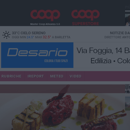
PI
33
°C
CIELO SERENO
NOTIZIE D
32.5°
OGGI MIN
24.5°
MAX
A
BARLETTA
DIRETTORE
ANTO
RUBRICHE
IREPORT
METEO
VIDEO