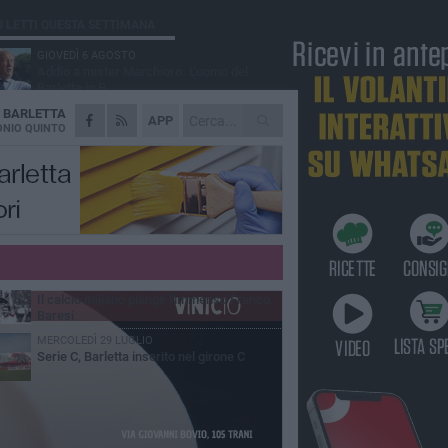
Ù LETTI QUESTA SETTIMANA
GIOVEDÌ 6 AGOSTO
Addio a mister Marchioro. L'uomo del
Barletta in B
A
BARLETTA
SABATO 1 AGOSTO
APP
Poker di Da Silva, Barletta batte Soccer
NIO QUINTO
Trani 4-1 in amichevole
VENERDÌ 31 LUGLIO
Serie C Sky Wifi: fissate date e orari delle
prime otto giornate di campionato.
VENERDÌ 31 LUGLIO
Barletta 1922: un avvio tostissimo e
affascinante allo stesso tempo
VENERDÌ 31 LUGLIO
Il calcio italiano piange l'immenso Franco
Baresi
MERCOLEDÌ 29 LUGLIO
Serie C, Barletta inserito nel girone C