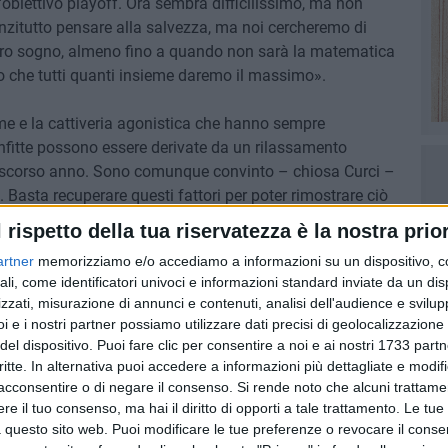
biettivo playoff. Ora sembra difficilissimo, ma non
zitutto pensare alla salvezza, ma noi cercheremo di
 nostro sogno, almeno fino a quando non sarà la matematica
to che tutti quanti insieme daremo il massimo».
e e la cattiveria agonistica che hanno sempre
onfitte possono essere derivate da un rilassamento
llo scorso anno. Sono comunque convinto – chiosa Curci –
 Basta recuperare questi fattori per poter rimostrare ciò
 Soccer
non ha quindi nessuna intenzione di mollare la
l rispetto della tua riservatezza è la nostra prior
o ci sarà la resa dei conti: contro Villafranca,
artner
memorizziamo e/o accediamo a informazioni su un dispositivo, c
'unica parola che conta sarà riscatto.
ali, come identificatori univoci e informazioni standard inviate da un di
zzati, misurazione di annunci e contenuti, analisi dell'audience e svilupp
i e i nostri partner possiamo utilizzare dati precisi di geolocalizzazione 
del dispositivo. Puoi fare clic per consentire a noi e ai nostri 1733 partn
critte. In alternativa puoi accedere a informazioni più dettagliate e modif
acconsentire o di negare il consenso.
Si rende noto che alcuni trattamen
e il tuo consenso, ma hai il diritto di opporti a tale trattamento. Le tue
 questo sito web. Puoi modificare le tue preferenze o revocare il conse