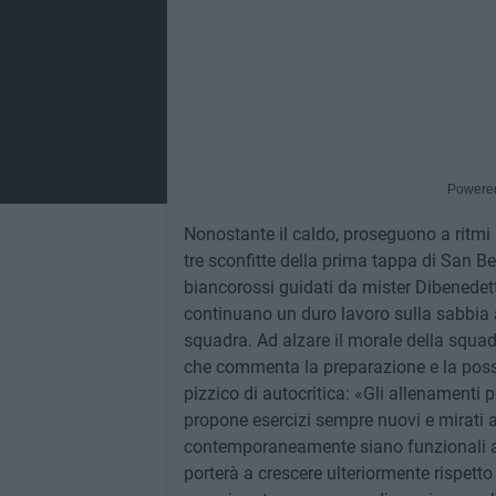
Powere
Nonostante il caldo, proseguono a ritmi 
tre sconfitte della prima tappa di San Ben
biancorossi guidati da mister Dibenedetto
continuano un duro lavoro sulla sabbia al
squadra. Ad alzare il morale della squa
che commenta la preparazione e la possib
pizzico di autocritica: «Gli allenamenti 
propone esercizi sempre nuovi e mirati al
contemporaneamente siano funzionali all
porterà a crescere ulteriormente rispetto