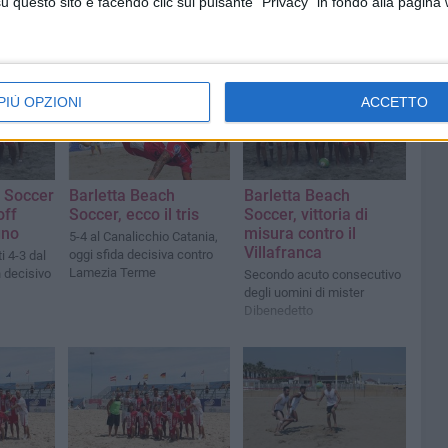
questo sito e facendo clic sul pulsante "Privacy" in fondo alla pagina
PIÙ OPZIONI
ACCETTO
h Soccer
Barletta Beach
Barletta Beach
off
Soccer, ecco il tris
Soccer, vittoria di
gno
misura contro il
5-4 al Canalicchio Catania,
Villafranca
oggi sfida decisiva contro
i 4-3 dal
Lamezia Terme
 decisivo
Secondo acuto consecutivo
degli uomini di mister
Dibenedetto