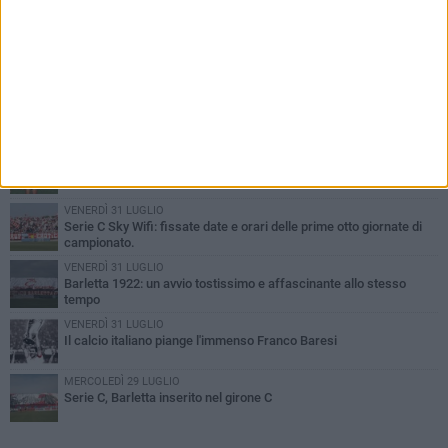
PIÙ LETTI QUESTA SETTIMANA
GIOVEDÌ 6 AGOSTO
Addio a mister Marchioro. L'uomo del Barletta in B
SABATO 1 AGOSTO
Poker di Da Silva, Barletta batte Soccer Trani 4-1 in amichevole
VENERDÌ 31 LUGLIO
Serie C Sky Wifi: fissate date e orari delle prime otto giornate di
campionato.
VENERDÌ 31 LUGLIO
Barletta 1922: un avvio tostissimo e affascinante allo stesso
tempo
VENERDÌ 31 LUGLIO
Il calcio italiano piange l'immenso Franco Baresi
MERCOLEDÌ 29 LUGLIO
Serie C, Barletta inserito nel girone C