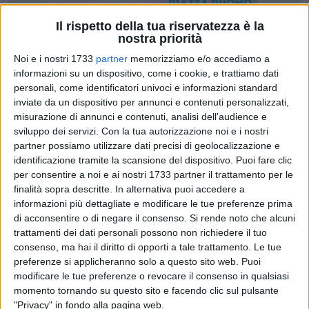
Il rispetto della tua riservatezza è la
nostra priorità
A cura di
Noi e i nostri 1733
partner
memorizziamo e/o accediamo a
ENRICO GORGOGLIONE
informazioni su un dispositivo, come i cookie, e trattiamo dati
personali, come identificatori univoci e informazioni standard
inviate da un dispositivo per annunci e contenuti personalizzati,
E' partito il countdown in casa Barletta Beach Soccer in vista
misurazione di annunci e contenuti, analisi dell'audience e
sviluppo dei servizi.
Con la tua autorizzazione noi e i nostri
della seconda e decisiva tappa di campionato. A Catanzaro
partner possiamo utilizzare dati precisi di geolocalizzazione e
Lido, scende nuovamente in campo la serie A. I biancorossi
identificazione tramite la scansione del dispositivo. Puoi fare clic
allenati da coach Antonio Dibenedetto proveranno a ribaltare
per consentire a noi e ai nostri 1733 partner il trattamento per le
l'esito deludente della prima tappa. Da domani e fino a
finalità sopra descritte. In alternativa puoi accedere a
domenica 26 luglio, Curci e compagni cercheranno di
informazioni più dettagliate e modificare le tue preferenze prima
centrare la zona playoff, guardandosi però anche alle spalle
di acconsentire o di negare il consenso.
Si rende noto che alcuni
per evitare la retrocessione. Il Barletta Beach Soccer esordirà
trattamenti dei dati personali possono non richiedere il tuo
consenso, ma hai il diritto di opporti a tale trattamento. Le tue
domani in terra calabrese alle ore 14:45 contro la Catanese.
preferenze si applicheranno solo a questo sito web. Puoi
Ventiquattro ore più tardi sfida al Città di Villafranca: due
modificare le tue preferenze o revocare il consenso in qualsiasi
match delicati, in cui i biancorossi dovranno anche
momento tornando su questo sito e facendo clic sul pulsante
fronteggiare il gran caldo di questi giorni. Sabato
"Privacy" in fondo alla pagina web.