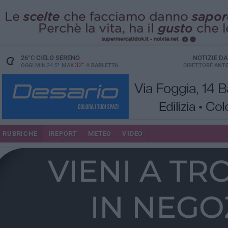
26
°C
CIELO SERENO
NOTIZIE D
32°
OGGI MIN
24.5°
MAX
A
BARLETTA
DIRETTORE
ANTO
RUBRICHE
IREPORT
METEO
VIDEO