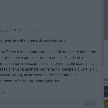
d by
 Campanile della Chiesa di san Giacomo.
 trafficate e frequentate, non ci rendiamo conto di quanto
panile, torvo e proteso, sembra quasi offendersi o
o in suo onore e ci scruta con il suo monocolo bianco. La
esso che verrà anche il suo tempo di cedere a diversi e più
ll'attesa è lì, ne ha viste tante e sicuramente
tamente sfrecciano, come i pensieri.
PI
oi?
2 FOTO