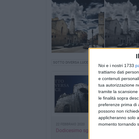
I
SOTTO DIVERSA LUCE
Noi e i nostri 1733
p
trattiamo dati person
e contenuti personali
Sotto Diversa Lu
tua autorizzazione no
I veri monumenti
tramite la scansione 
INDICE RUBRICA
le finalità sopra des
preferenze prima di 
possono non richieder
applicheranno solo a
momento tornando su 
22 FEBBRAIO 2020
Dodicesimo sguardo