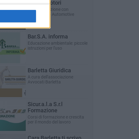
Auto e motori
In collaborazione con
Dibenedetto Automotive
Bar.S.A. informa
Educazione ambientale: piccole
istruzioni per l'uso
Barletta Giuridica
A cura dell'associazione
Avvocati Barletta
Sicur.a.l.a S.r.l
Formazione
Corsi di formazione e crescita
per il mondo del lavoro
Cara Barletta ti scrivo